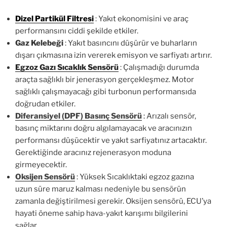
Dizel Partikül Filtresi
: Yakıt ekonomisini ve araç
performansını ciddi şekilde etkiler.
Gaz Kelebeği
: Yakıt basıncını düşürür ve buharların
dışarı çıkmasına izin vererek emisyon ve sarfiyatı artırır.
Egzoz Gazı Sıcaklık Sensörü
: Çalışmadığı durumda
araçta sağlıklı bir jenerasyon gerçekleşmez. Motor
sağlıklı çalışmayacağı gibi turbonun performansıda
doğrudan etkiler.
Diferansiyel (DPF) Basınç Sensörü
:
Arızalı sensör,
basınç miktarını doğru algılamayacak ve aracınızın
performansı düşücektir ve yakıt sarfiyatınız artacaktır.
Gerektiğinde aracınız rejenerasyon moduna
girmeyecektir.
Oksijen Sensörü
: Yüksek Sıcaklıktaki egzoz gazına
uzun süre maruz kalması nedeniyle bu sensörün
zamanla değiştirilmesi gerekir. Oksijen sensörü, ECU’ya
hayati öneme sahip hava-yakıt karışımı bilgilerini
sağlar.