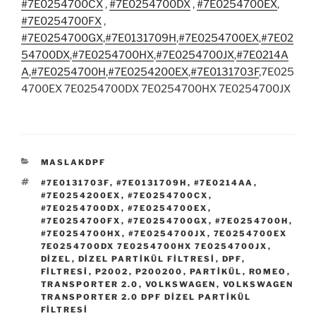
#7E0254700CX
,
#7E0254700DX
,
#7E0254700EX
,
#7E0254700FX
,
#7E0254700GX
,
#7E0131709H
,
#7E0254700EX
,
#7E02
54700DX
,
#7E0254700HX
,
#7E0254700JX
,
#7E0214A
A
,
#7E0254700H
,
#7E0254200EX
,
#7E0131703F
,7E025
4700EX 7E0254700DX 7E0254700HX 7E0254700JX
KATEGORILER
MASLAKDPF
ETIKETLER
#7E0131703F
,
#7E0131709H
,
#7E0214AA
,
#7E0254200EX
,
#7E0254700CX
,
#7E0254700DX
,
#7E0254700EX
,
#7E0254700FX
,
#7E0254700GX
,
#7E0254700H
,
#7E0254700HX
,
#7E0254700JX
,
7E0254700EX
7E0254700DX 7E0254700HX 7E0254700JX
,
DIZEL
,
DIZEL PARTIKÜL FILTRESI
,
DPF
,
FILTRESI
,
P2002
,
P200200
,
PARTIKÜL
,
ROMEO
,
TRANSPORTER 2.0
,
VOLKSWAGEN
,
VOLKSWAGEN
TRANSPORTER 2.0 DPF DIZEL PARTIKÜL
FILTRESI