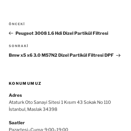
Yazı
Önceki
ÖNCEKI
gezinmesi
Yazı
Peugeot 3008 1.6 Hdi Dizel Partikül Filtresi
Sonraki
SONRAKI
Yazı
Bmw x5 x6 3.0 M57N2 Dizel Partikül Filtresi DPF
KONUMUMUZ
Adres
Ataturk Oto Sanayi Sitesi 1 Kısım 43 Sokak No 110
İstanbul, Maslak 34398
Saatler
Pazartesi–Cuma: 9:00–19:00