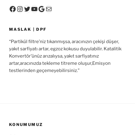
Facebook
Instagram
Twitter
YouTube
Google
E-posta
MASLAK | DPF
“Partikül filtre’niz tıkanmışsa, aracınızın çekişi düşer,
yakıt sarfiyatı artar, egzoz kokusu duyulabilir. Katalitik
Konvertör’ünüz arızalıysa, yakıt sarfiyatınız
artar,aracınızda tekleme titreme oluşur,Emisyon
testlerinden geçemeyebilirsiniz.”
KONUMUMUZ