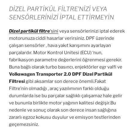
DİZEL PARTİKÜL FİLTRE’NİZİ VEYA
SENSÖRLERİNİZİ İPTAL ETTİRMEYİN
Dizel partikül
filtre
‘sini
veya sensörlerinizi iptal ederek
motorunuza ciddi hasarlar verirsiniz. DPF üzerinde
çalışan sensörler , hava yakıt karışımını ayarlayan
parçalardır. Motor Kontrol Unitesi (ECU) ‘nun,
fabrikasyon parametre değerlerini öğrenmesi gerekir.
Buna bağlı olarak turbo basıncı, enjektörler egr valfi ve
Volkswagen Transporter 2.0 DPF Dizel Partikül
Filtresi
gibi aksamlar son derece önemli.Fakat
Filtre’nin olmadığı , araç yazılımının farklı olduğu
durumlarda ise bu parçalar sağlıklı çalışamaz hale gelir
ve bununla birlikte motor yağının kalitesi değişir.Bu
nedenle ve sonuç olarak son derece insan sağlığına
zararlı egzoz kokusu duyulur ve emisyon testlerinden
geçemezsiniz.