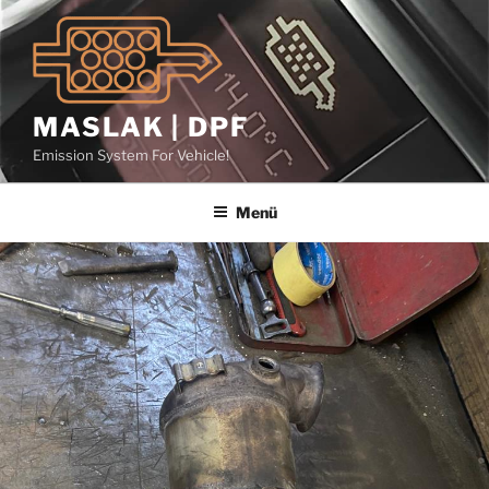
İçeriğe
geç
MASLAK | DPF
Emission System For Vehicle!
Menü