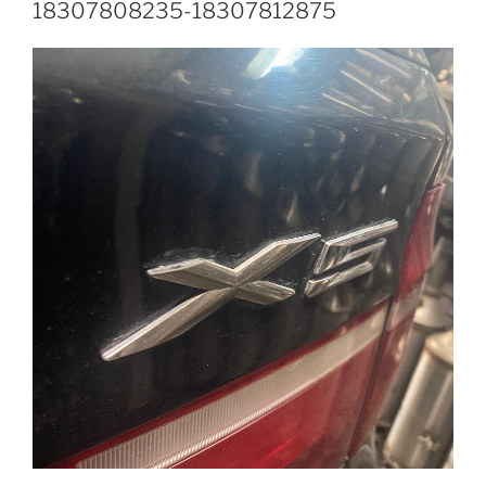
18307808235-18307812875