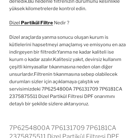
derledik.Bu nedenle filtrenizin durumunu kesinlikle
yüksek kilometrelerde kontrol edin.
Dizel
Partikül Filtre
Nedir ?
Dizel araçlarda yanma sonucu oluşan kurum is
kütlelerini hapsetmeyi amaçlamış ve emisyonu en aza
indirgeyen bir filtredir.Yanma ne kadar kaliteli ise
kurum o kadar azalır.Kalitesiz yakıt, devirsiz kullanım
çeşitli kimyasallar tıkanmasına neden olan diğer
unsurlardır.Filtrenin tıkanmasına sebep olabilecek
durumları sizler için açıklamaya çalıştık ve
servisimizdeki 7P6254800A 7P6131709 7P6181CA
2375875511 Dizel Partikül Filtresi DPF onarımını
detaylı bir şekilde sizlere aktarıyoruz.
7P6254800A 7P6131709 7P6181CA
2375875511 Dizel Partikül Filtresi DPF