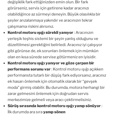
değişiklik fark ettiğinizden emin olun. Bir fark
görürseniz, servis için getirene kadar aracınızı
olabildiğince az sürmeyi deneyin. Büyük olasılıkla bir
şeyler arızalanmaya yakındır ve aracınızın tekrar
çalışmama riskini alırsınız.
Kontrol motoru ışığı sürekli yanıyor
: Aracınızın
yerleşik teşhis sistemi bir şeyin yanlış olduğunu ve
düzeltilmesi gerektiğini belirledi. Aracınız iyi çalışıyor
gibi görünse de, ek sorunları önlemek için mümkün
olan en kısa sürede servise götürmeniz en iyisidir.
Kontrol motoru ışığı yanıyor ve göze çarpan bir
performans sorunu var
: Kontrol motoru ışığı açıkken
performansta tutarlı bir düşüş fark ediyorsanız, aracınız
ek hasarı önlemek için otomatik olarak bir “gevşek
moda” girmiş olabilir. Bu durumda, motora herhangi bir
zarar gelmesini önlemek için doğrudan servis
merkezimize gelmeli veya aracı çektirmelisiniz.
Sürüş sırasında kontrol motoru ışığı yanıp sönüyor
:
İlk durumda ara sıra
yanıp sönen