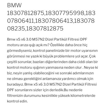
BMW
18307812875,18307795998,183
07806411,18307806413,183078
08235,18307812875
Bmw x5 x6 3.0 M57N2 Dizel Partikül Filtresi DPF
motoru arıza ışığı açık mı? Özellikle daha önce hiç
görmediyseniz, kontrol panelinizde bir motor uyarısının
görünmesi ne yazık ki büyük problemlere yol açar. Çok
çeşitli sorunlar, bazıları diğerlerinden daha ciddi olan bir
kontrol motoru ışığının yanmasına neden olur . Neyse ki
biz, neyin yanlış olabileceğini ve sonraki adımlarınızın
ne olması gerektiğini anlamanıza yardımcı olmak için
buradayız. Bmw x5 x6 3.0 M57N2 Dizel Partikül Filtresi
DPF sorunlarını sizler için derledik.Bu nedenle
filtrenizin durumunu kesinlikle yüksek kilometrelerde
kontrol edin.