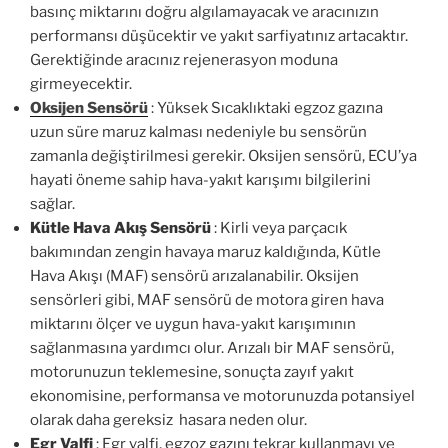
basınç miktarını doğru algılamayacak ve aracınızın
performansı düşücektir ve yakıt sarfiyatınız artacaktır.
Gerektiğinde aracınız rejenerasyon moduna
girmeyecektir.
Oksijen Sensörü
: Yüksek Sıcaklıktaki egzoz gazına
uzun süre maruz kalması nedeniyle bu sensörün
zamanla değiştirilmesi gerekir. Oksijen sensörü, ECU’ya
hayati öneme sahip hava-yakıt karışımı bilgilerini
sağlar.
Kütle Hava Akış Sensörü
: Kirli veya parçacık
bakımından zengin havaya maruz kaldığında, Kütle
Hava Akışı (MAF) sensörü arızalanabilir. Oksijen
sensörleri gibi, MAF sensörü de motora giren hava
miktarını ölçer ve uygun hava-yakıt karışımının
sağlanmasına yardımcı olur. Arızalı bir MAF sensörü,
motorunuzun teklemesine, sonuçta zayıf yakıt
ekonomisine, performansa ve motorunuzda potansiyel
olarak daha gereksiz hasara neden olur.
Egr Valfi
: Egr valfi, egzoz gazını tekrar kullanmayı ve