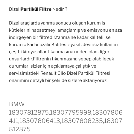
Dizel
Partikül Filtre
Nedir ?
Dizel araçlarda yanma sonucu oluşan kurum is
kütlelerini hapsetmeyi amaçlamış ve emisyonu en aza
indirgeyen bir filtredir.Yanma ne kadar kaliteli ise
kurum o kadar azalır.Kalitesiz yakıt, devirsiz kullanım
çeşitli kimyasallar tıkanmasına neden olan diğer
unsurlardır.Filtrenin tıkanmasına sebep olabilecek
durumları sizler için açıklamaya çalıştık ve
servisimizdeki Renault Clio Dizel Partikül Filtresi
onarımını detaylı bir şekilde sizlere aktarıyoruz.
BMW
18307812875,18307795998,18307806
411,18307806413,18307808235,18307
812875