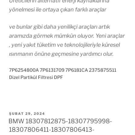
Üreticilerin alternatif enerji kaynaklarına
yönelmesi ile ortaya çıkan farklı araçlar
ve bunlar gibi daha yenilikçi araçları artık
aramızda görmek mümkün oluyor. Yeni araçlar
, yeni yakıt tüketim ve teknolojileriyle küresel
ısınmanın önüne geçmesine yardımcı olur.
7P6254800A 7P6131709 7P6181CA 2375875511
Dizel Partikül Filtresi DPF
YAYIM
ŞUBAT 29, 2024
TARIHI
BMW 18307812875-18307795998-
18307806411-18307806413-