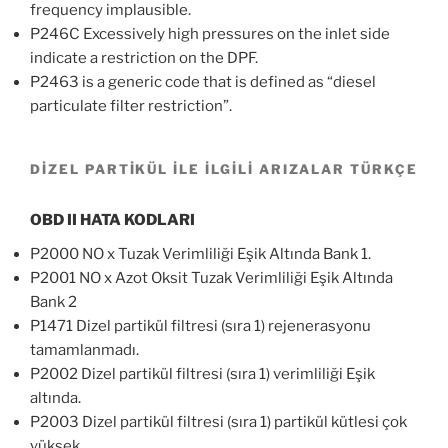
frequency implausible.
P246C Excessively high pressures on the inlet side
indicate a restriction on the DPF.
P2463 is a generic code that is defined as “diesel
particulate filter restriction”.
DİZEL PARTİKÜL İLE İLGİLİ ARIZALAR TÜRKÇE
OBD II HATA KODLARI
P2000 NO x Tuzak Verimliliği Eşik Altında Bank 1.
P2001 NO x Azot Oksit Tuzak Verimliliği Eşik Altında
Bank 2
P1471 Dizel partikül filtresi (sıra 1) rejenerasyonu
tamamlanmadı.
P2002 Dizel partikül filtresi (sıra 1) verimliliği Eşik
altında.
P2003 Dizel partikül filtresi (sıra 1) partikül kütlesi çok
yüksek.