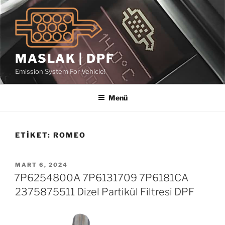
İçeriğe
geç
MASLAK | DPF
Emission System For Vehicle!
Menü
ETIKET:
ROMEO
YAYIM
MART 6, 2024
TARIHI
7P6254800A 7P6131709 7P6181CA
2375875511 Dizel Partikül Filtresi DPF