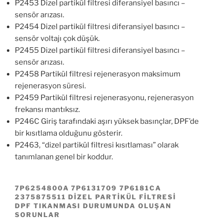
P2453 Dizel partikül filtresi diferansiyel basıncı –
sensör arızası.
P2454 Dizel partikül filtresi diferansiyel basıncı –
sensör voltajı çok düşük.
P2455 Dizel partikül filtresi diferansiyel basıncı –
sensör arızası.
P2458 Partikül filtresi rejenerasyon maksimum
rejenerasyon süresi.
P2459 Partikül filtresi rejenerasyonu, rejenerasyon
frekansı mantıksız.
P246C Giriş tarafındaki aşırı yüksek basınçlar, DPF’de
bir kısıtlama olduğunu gösterir.
P2463, “dizel partikül filtresi kısıtlaması” olarak
tanımlanan genel bir koddur.
7P6254800A 7P6131709 7P6181CA
2375875511 DIZEL PARTIKÜL FILTRESI
DPF TIKANMASI DURUMUNDA OLUŞAN
SORUNLAR