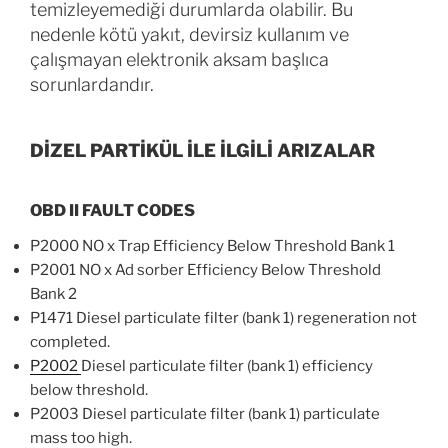
temizleyemediği durumlarda olabilir. Bu
nedenle kötü yakıt, devirsiz kullanım ve
çalışmayan elektronik aksam başlıca
sorunlardandır.
DİZEL PARTİKÜL İLE İLGİLİ ARIZALAR
OBD II FAULT CODES
P2000 NO x Trap Efficiency Below Threshold Bank 1
P2001 NO x Ad sorber Efficiency Below Threshold
Bank 2
P1471 Diesel particulate filter (bank 1) regeneration not
completed.
P2002
Diesel particulate filter (bank 1) efficiency
below threshold.
P2003 Diesel particulate filter (bank 1) particulate
mass too high.