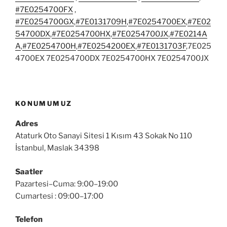
#7E0254700FX
,
#7E0254700GX
,
#7E0131709H
,
#7E0254700EX
,
#7E02
54700DX
,
#7E0254700HX
,
#7E0254700JX
,
#7E0214A
A
,
#7E0254700H
,
#7E0254200EX
,
#7E0131703F
,7E025
4700EX 7E0254700DX 7E0254700HX 7E0254700JX
KONUMUMUZ
Adres
Ataturk Oto Sanayi Sitesi 1 Kısım 43 Sokak No 110
İstanbul, Maslak 34398
Saatler
Pazartesi–Cuma: 9:00–19:00
Cumartesi : 09:00–17:00
Telefon