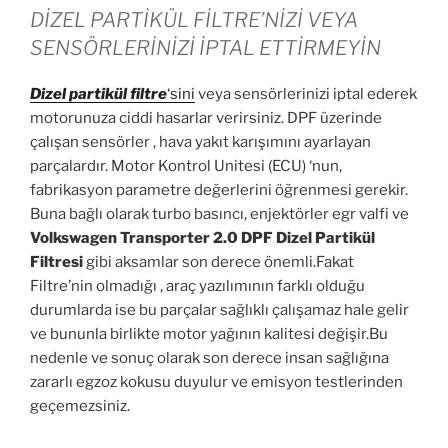
DİZEL PARTİKÜL FİLTRE’NİZİ VEYA
SENSÖRLERİNİZİ İPTAL ETTİRMEYİN
Dizel partikül
filtre
‘sini
veya sensörlerinizi iptal ederek
motorunuza ciddi hasarlar verirsiniz. DPF üzerinde
çalışan sensörler , hava yakıt karışımını ayarlayan
parçalardır. Motor Kontrol Unitesi (ECU) ‘nun,
fabrikasyon parametre değerlerini öğrenmesi gerekir.
Buna bağlı olarak turbo basıncı, enjektörler egr valfi ve
Volkswagen Transporter 2.0 DPF Dizel Partikül
Filtresi
gibi aksamlar son derece önemli.Fakat
Filtre’nin olmadığı , araç yazılımının farklı olduğu
durumlarda ise bu parçalar sağlıklı çalışamaz hale gelir
ve bununla birlikte motor yağının kalitesi değişir.Bu
nedenle ve sonuç olarak son derece insan sağlığına
zararlı egzoz kokusu duyulur ve emisyon testlerinden
geçemezsiniz.