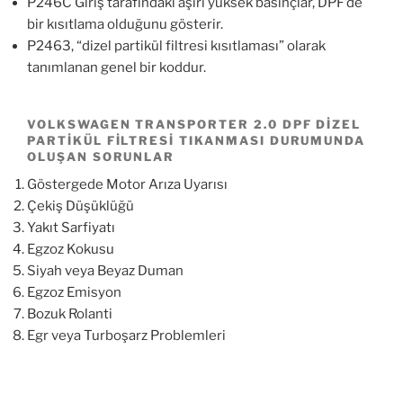
P246C Giriş tarafındaki aşırı yüksek basınçlar, DPF’de
bir kısıtlama olduğunu gösterir.
P2463, “dizel partikül filtresi kısıtlaması” olarak
tanımlanan genel bir koddur.
VOLKSWAGEN TRANSPORTER 2.0 DPF DIZEL
PARTIKÜL FILTRESI TIKANMASI DURUMUNDA
OLUŞAN SORUNLAR
Göstergede Motor Arıza Uyarısı
Çekiş Düşüklüğü
Yakıt Sarfiyatı
Egzoz Kokusu
Siyah veya Beyaz Duman
Egzoz Emisyon
Bozuk Rolanti
Egr veya Turboşarz Problemleri