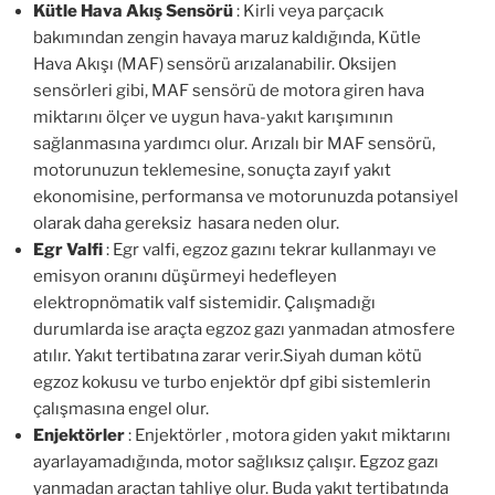
Kütle Hava Akış Sensörü
: Kirli veya parçacık
bakımından zengin havaya maruz kaldığında, Kütle
Hava Akışı (MAF) sensörü arızalanabilir. Oksijen
sensörleri gibi, MAF sensörü de motora giren hava
miktarını ölçer ve uygun hava-yakıt karışımının
sağlanmasına yardımcı olur. Arızalı bir MAF sensörü,
motorunuzun teklemesine, sonuçta zayıf yakıt
ekonomisine, performansa ve motorunuzda potansiyel
olarak daha gereksiz hasara neden olur.
Egr Valfi
: Egr valfi, egzoz gazını tekrar kullanmayı ve
emisyon oranını düşürmeyi hedefleyen
elektropnömatik valf sistemidir. Çalışmadığı
durumlarda ise araçta egzoz gazı yanmadan atmosfere
atılır. Yakıt tertibatına zarar verir.Siyah duman kötü
egzoz kokusu ve turbo enjektör dpf gibi sistemlerin
çalışmasına engel olur.
Enjektörler
: Enjektörler , motora giden yakıt miktarını
ayarlayamadığında, motor sağlıksız çalışır. Egzoz gazı
yanmadan araçtan tahliye olur. Buda yakıt tertibatında