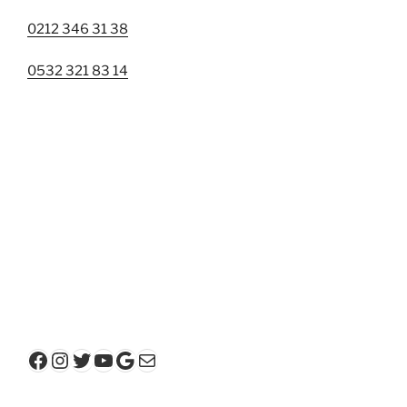
0212 346 31 38
0532 321 83 14
Facebook
Instagram
Twitter
YouTube
Google
E-posta