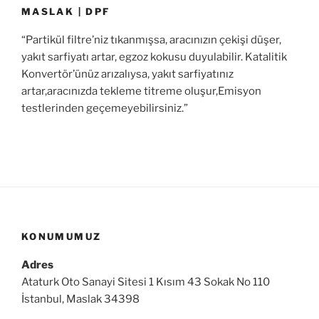
MASLAK | DPF
“Partikül filtre’niz tıkanmışsa, aracınızın çekişi düşer,
yakıt sarfiyatı artar, egzoz kokusu duyulabilir. Katalitik
Konvertör’ünüz arızalıysa, yakıt sarfiyatınız
artar,aracınızda tekleme titreme oluşur,Emisyon
testlerinden geçemeyebilirsiniz.”
KONUMUMUZ
Adres
Ataturk Oto Sanayi Sitesi 1 Kısım 43 Sokak No 110
İstanbul, Maslak 34398