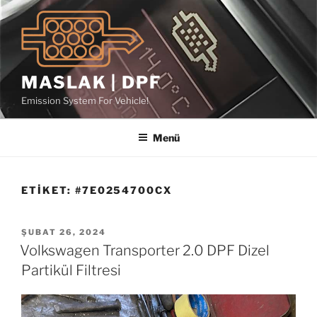
İçeriğe
geç
MASLAK | DPF
Emission System For Vehicle!
Menü
ETIKET:
#7E0254700CX
YAYIM
ŞUBAT 26, 2024
TARIHI
Volkswagen Transporter 2.0 DPF Dizel
Partikül Filtresi