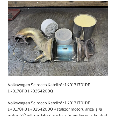
Volkswagen Scirocco Katalizör 1K0131701DE
1K0178PB 1K0254200Q
Volkswagen Scirocco Katalizör 1K0131701DE
1K0178PB 1K0254200Q Katalizör motoru arıza ışığı
açık mı? Özellikle daha önce hiç görmediyseniz, kontrol