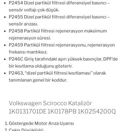
P2454 Dizel partikül filtresi diferansiyel basıncı –
sensör voltajı çok düşük.
P2455 Dizel partikül filtresi diferansiyel basıncı –
sensör arızası.
P2458 Partikül filtresi rejenerasyon maksimum
rejenerasyon süresi.
P2459 Partikül filtresi rejenerasyonu, rejenerasyon
frekansı mantıksız.
P246C Giriş tarafındaki aşırı yüksek basınçlar, DPF’de
bir kısıtlama olduğunu gösterir.
P2463, “dizel partikül filtresi kısıtlaması” olarak
tanımlanan genel bir koddur.
Volkswagen Scirocco Katalizör
1K0131701DE 1K0178PB 1K0254200Q
Göstergede Motor Arıza Uyarısı
Çekiş Düşüklüğü