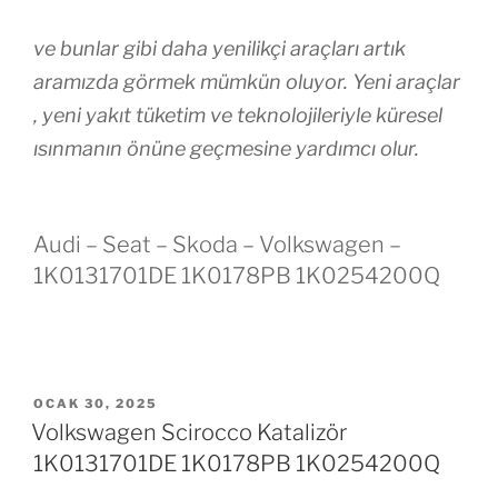
ve bunlar gibi daha yenilikçi araçları artık
aramızda görmek mümkün oluyor. Yeni araçlar
, yeni yakıt tüketim ve teknolojileriyle küresel
ısınmanın önüne geçmesine yardımcı olur.
Audi – Seat – Skoda – Volkswagen –
1K0131701DE 1K0178PB 1K0254200Q
YAYIM
OCAK 30, 2025
TARIHI
Volkswagen Scirocco Katalizör
1K0131701DE 1K0178PB 1K0254200Q