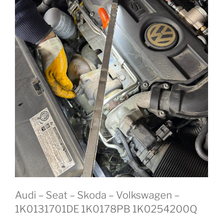
Audi – Seat – Skoda – Volkswagen –
1K0131701DE 1K0178PB 1K0254200Q