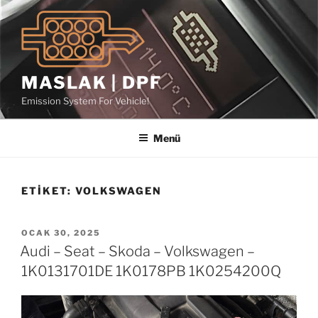
İçeriğe
geç
MASLAK | DPF
Emission System For Vehicle!
Menü
ETIKET:
VOLKSWAGEN
YAYIM
OCAK 30, 2025
TARIHI
Audi – Seat – Skoda – Volkswagen –
1K0131701DE 1K0178PB 1K0254200Q