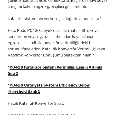
şekilde doldurur. Bozuk enjektörlü araçlarda mavi beyaz
karışımı kokulu egzoz gazı çıkışı gözlemlenir.
katalizör sisteminin verimi eşik değerin altında sıra 1
Hata Kodu P0420, büyük olasılıkla hatalı filtre veya
sensörden veya egzoz sızıntısından kaynaklanan
egzozdaki katalitik konvertör verimliliğindeki bir
sorunu ifade eden, Katalitik Konvertör Verimliliği veya
Katalitik Konvertör Dönüşümü olarak tanımlanır..
*
P0420 Katalizör Sistem Verimliliği Eşiğin Altında
Sıra 1
*
P0420 Catalysts System Efficiency Below
Threshold Bank 1
Hatalı Katalitik Konvertör Sıra 1