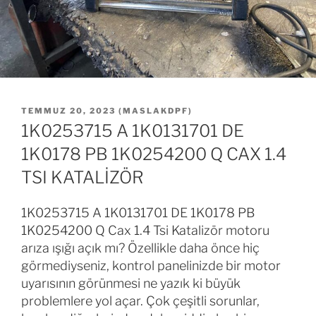
YAYIM
TEMMUZ 20, 2023
(
MASLAKDPF
)
TARIHI
1K0253715 A 1K0131701 DE
1K0178 PB 1K0254200 Q CAX 1.4
TSI KATALİZÖR
1K0253715 A 1K0131701 DE 1K0178 PB
1K0254200 Q Cax 1.4 Tsi Katalizör motoru
arıza ışığı açık mı? Özellikle daha önce hiç
görmediyseniz, kontrol panelinizde bir motor
uyarısının görünmesi ne yazık ki büyük
problemlere yol açar. Çok çeşitli sorunlar,