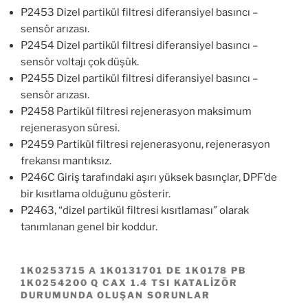
P2453 Dizel partikül filtresi diferansiyel basıncı –
sensör arızası.
P2454 Dizel partikül filtresi diferansiyel basıncı –
sensör voltajı çok düşük.
P2455 Dizel partikül filtresi diferansiyel basıncı –
sensör arızası.
P2458 Partikül filtresi rejenerasyon maksimum
rejenerasyon süresi.
P2459 Partikül filtresi rejenerasyonu, rejenerasyon
frekansı mantıksız.
P246C Giriş tarafındaki aşırı yüksek basınçlar, DPF’de
bir kısıtlama olduğunu gösterir.
P2463, “dizel partikül filtresi kısıtlaması” olarak
tanımlanan genel bir koddur.
1K0253715 A 1K0131701 DE 1K0178 PB
1K0254200 Q CAX 1.4 TSI KATALİZÖR
DURUMUNDA OLUŞAN SORUNLAR