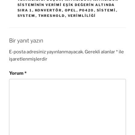
SISTEMININ VERIMI EŞIK DEĞERIN ALTINDA
SIRA 1
,
KONVERTÖR
,
OPEL
,
P0420
,
SISTEMI
,
SYSTEM
,
THRESHOLD
,
VERIMLILIĞI
Bir yanıt yazın
E-posta adresiniz yayınlanmayacak.
Gerekli alanlar
*
ile
işaretlenmişlerdir
Yorum
*