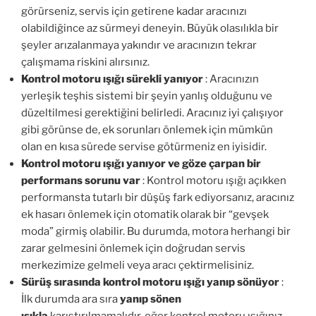
görürseniz, servis için getirene kadar aracınızı
olabildiğince az sürmeyi deneyin. Büyük olasılıkla bir
şeyler arızalanmaya yakındır ve aracınızın tekrar
çalışmama riskini alırsınız.
Kontrol motoru ışığı sürekli yanıyor
: Aracınızın
yerleşik teşhis sistemi bir şeyin yanlış olduğunu ve
düzeltilmesi gerektiğini belirledi. Aracınız iyi çalışıyor
gibi görünse de, ek sorunları önlemek için mümkün
olan en kısa sürede servise götürmeniz en iyisidir.
Kontrol motoru ışığı yanıyor ve göze çarpan bir
performans sorunu var
: Kontrol motoru ışığı açıkken
performansta tutarlı bir düşüş fark ediyorsanız, aracınız
ek hasarı önlemek için otomatik olarak bir “gevşek
moda” girmiş olabilir. Bu durumda, motora herhangi bir
zarar gelmesini önlemek için doğrudan servis
merkezimize gelmeli veya aracı çektirmelisiniz.
Sürüş sırasında kontrol motoru ışığı yanıp sönüyor
:
İlk durumda ara sıra
yanıp sönen
ışıkla
karıştırılmamalıdır, eğer kontrol motoru ışığınız