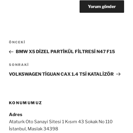
Yazı
Önceki
ÖNCEKI
gezinmesi
Yazı
BMW X5 DİZEL PARTİKÜL FİLTRESİ N47 F15
Sonraki
SONRAKI
Yazı
VOLKSWAGEN TİGUAN CAX 1.4 TSİ KATALİZÖR
KONUMUMUZ
Adres
Ataturk Oto Sanayi Sitesi 1 Kısım 43 Sokak No 110
İstanbul, Maslak 34398