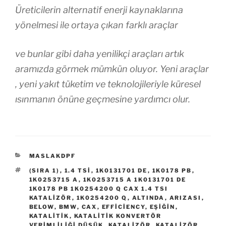
Üreticilerin alternatif enerji kaynaklarına
yönelmesi ile ortaya çıkan farklı araçlar
ve bunlar gibi daha yenilikçi araçları artık
aramızda görmek mümkün oluyor. Yeni araçlar
, yeni yakıt tüketim ve teknolojileriyle küresel
ısınmanın önüne geçmesine yardımcı olur.
KATEGORILER
MASLAKDPF
ETIKETLER
(SIRA 1)
,
1.4 TSI
,
1K0131701 DE
,
1K0178 PB
,
1K0253715 A
,
1K0253715 A 1K0131701 DE
1K0178 PB 1K0254200 Q CAX 1.4 TSI
KATALİZÖR
,
1K0254200 Q
,
ALTINDA
,
ARIZASI
,
BELOW
,
BMW
,
CAX
,
EFFICIENCY
,
EŞIĞIN
,
KATALITIK
,
KATALITIK KONVERTÖR
VERIMLILIĞI DÜŞÜK
,
KATALIZÖR
,
KATALIZÖR