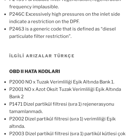
frequency implausible.
P246C Excessively high pressures on the inlet side
indicate a restriction on the DPF.
P2463 is a generic code that is defined as “diesel
particulate filter restriction”.
İLGİLİ ARIZALAR TÜRKÇE
OBD II HATA KODLARI
P2000 NO x Tuzak Verimliliği Eşik Altında Bank 1.
P2001 NO x Azot Oksit Tuzak Verimliliği Eşik Altında
Bank 2
P1471 Dizel partikül filtresi (sıra 1) rejenerasyonu
tamamlanmadı.
P2002 Dizel partikül filtresi (sıra 1) verimliliği Eşik
altında.
P2003 Dizel partikül filtresi (sıra 1) partikül kütlesi çok