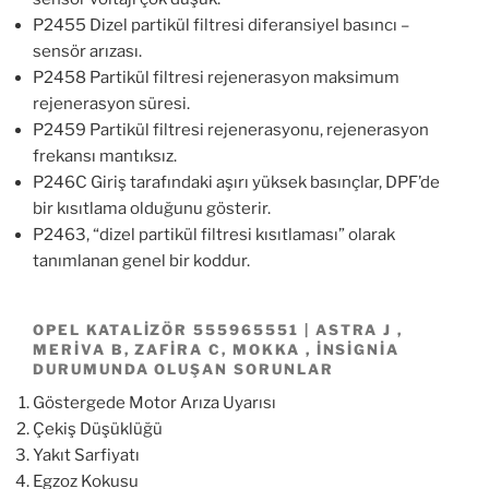
P2455 Dizel partikül filtresi diferansiyel basıncı –
sensör arızası.
P2458 Partikül filtresi rejenerasyon maksimum
rejenerasyon süresi.
P2459 Partikül filtresi rejenerasyonu, rejenerasyon
frekansı mantıksız.
P246C Giriş tarafındaki aşırı yüksek basınçlar, DPF’de
bir kısıtlama olduğunu gösterir.
P2463, “dizel partikül filtresi kısıtlaması” olarak
tanımlanan genel bir koddur.
OPEL KATALIZÖR 555965551 | ASTRA J ,
MERIVA B, ZAFIRA C, MOKKA , İNSIGNIA
DURUMUNDA OLUŞAN SORUNLAR
Göstergede Motor Arıza Uyarısı
Çekiş Düşüklüğü
Yakıt Sarfiyatı
Egzoz Kokusu