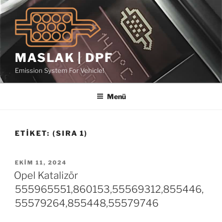
İçeriğe
geç
MASLAK | DPF
Emission System For Vehicle!
Menü
ETIKET:
(SIRA 1)
YAYIM
EKIM 11, 2024
TARIHI
Opel Katalizör
555965551,860153,55569312,855446,
55579264,855448,55579746