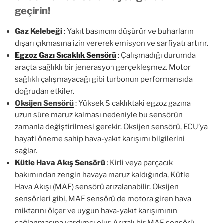
geçirin!
Gaz Kelebeği
: Yakıt basıncını düşürür ve buharların
dışarı çıkmasına izin vererek emisyon ve sarfiyatı artırır.
Egzoz Gazı Sıcaklık Sensörü
: Çalışmadığı durumda
araçta sağlıklı bir jenerasyon gerçekleşmez. Motor
sağlıklı çalışmayacağı gibi turbonun performansıda
doğrudan etkiler.
Oksijen Sensörü
: Yüksek Sıcaklıktaki egzoz gazına
uzun süre maruz kalması nedeniyle bu sensörün
zamanla değiştirilmesi gerekir. Oksijen sensörü, ECU’ya
hayati öneme sahip hava-yakıt karışımı bilgilerini
sağlar.
Kütle Hava Akış Sensörü
: Kirli veya parçacık
bakımından zengin havaya maruz kaldığında, Kütle
Hava Akışı (MAF) sensörü arızalanabilir. Oksijen
sensörleri gibi, MAF sensörü de motora giren hava
miktarını ölçer ve uygun hava-yakıt karışımının
sağlanmasına yardımcı olur. Arızalı bir MAF sensörü,