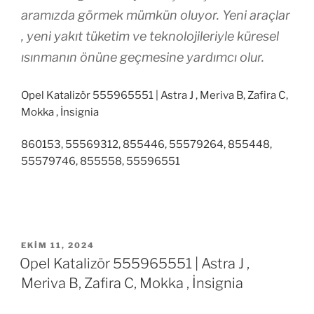
aramızda görmek mümkün oluyor. Yeni araçlar
, yeni yakıt tüketim ve teknolojileriyle küresel
ısınmanın önüne geçmesine yardımcı olur.
Opel Katalizör 555965551 | Astra J , Meriva B, Zafira C,
Mokka , İnsignia
860153, 55569312, 855446, 55579264, 855448,
55579746, 855558, 55596551
YAYIM
EKIM 11, 2024
TARIHI
Opel Katalizör 555965551 | Astra J ,
Meriva B, Zafira C, Mokka , İnsignia