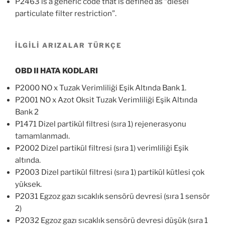
P2463 is a generic code that is defined as “diesel
particulate filter restriction”.
İLGİLİ ARIZALAR TÜRKÇE
OBD II HATA KODLARI
P2000 NO x Tuzak Verimliliği Eşik Altında Bank 1.
P2001 NO x Azot Oksit Tuzak Verimliliği Eşik Altında
Bank 2
P1471 Dizel partikül filtresi (sıra 1) rejenerasyonu
tamamlanmadı.
P2002 Dizel partikül filtresi (sıra 1) verimliliği Eşik
altında.
P2003 Dizel partikül filtresi (sıra 1) partikül kütlesi çok
yüksek.
P2031 Egzoz gazı sıcaklık sensörü devresi (sıra 1 sensör
2)
P2032 Egzoz gazı sıcaklık sensörü devresi düşük (sıra 1