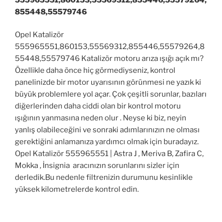
855448,55579746
Opel Katalizör
555965551,860153,55569312,855446,55579264,8
55448,55579746 Katalizör motoru arıza ışığı açık mı?
Özellikle daha önce hiç görmediyseniz, kontrol
panelinizde bir motor uyarısının görünmesi ne yazık ki
büyük problemlere yol açar. Çok çeşitli sorunlar, bazıları
diğerlerinden daha ciddi olan bir kontrol motoru
ışığının yanmasına neden olur . Neyse ki biz, neyin
yanlış olabileceğini ve sonraki adımlarınızın ne olması
gerektiğini anlamanıza yardımcı olmak için buradayız.
Opel Katalizör 555965551 | Astra J , Meriva B, Zafira C,
Mokka , İnsignia aracınızın sorunlarını sizler için
derledik.Bu nedenle filtrenizin durumunu kesinlikle
yüksek kilometrelerde kontrol edin.