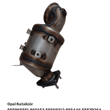
Opel Katalizör
555965551,860153,55569312,855446,55579264,