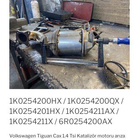
1K0254200HX / 1K0254200QX /
1K0254201HX / 1K0254211AX /
1K0254211X / 6R0254200AX
Volkswagen Tiguan Cax 1.4 Tsi Katalizör motoru arıza