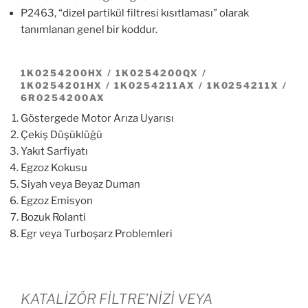
P2463, “dizel partikül filtresi kısıtlaması” olarak
tanımlanan genel bir koddur.
1K0254200HX / 1K0254200QX /
1K0254201HX / 1K0254211AX / 1K0254211X /
6R0254200AX
Göstergede Motor Arıza Uyarısı
Çekiş Düşüklüğü
Yakıt Sarfiyatı
Egzoz Kokusu
Siyah veya Beyaz Duman
Egzoz Emisyon
Bozuk Rolanti
Egr veya Turboşarz Problemleri
KATALİZÖR FİLTRE’NİZİ VEYA