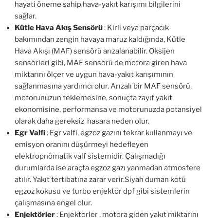
hayati öneme sahip hava-yakıt karışımı bilgilerini
sağlar.
Kütle Hava Akış Sensörü
: Kirli veya parçacık
bakımından zengin havaya maruz kaldığında, Kütle
Hava Akışı (MAF) sensörü arızalanabilir. Oksijen
sensörleri gibi, MAF sensörü de motora giren hava
miktarını ölçer ve uygun hava-yakıt karışımının
sağlanmasına yardımcı olur. Arızalı bir MAF sensörü,
motorunuzun teklemesine, sonuçta zayıf yakıt
ekonomisine, performansa ve motorunuzda potansiyel
olarak daha gereksiz hasara neden olur.
Egr Valfi
: Egr valfi, egzoz gazını tekrar kullanmayı ve
emisyon oranını düşürmeyi hedefleyen
elektropnömatik valf sistemidir. Çalışmadığı
durumlarda ise araçta egzoz gazı yanmadan atmosfere
atılır. Yakıt tertibatına zarar verir.Siyah duman kötü
egzoz kokusu ve turbo enjektör dpf gibi sistemlerin
çalışmasına engel olur.
Enjektörler
: Enjektörler , motora giden yakıt miktarını