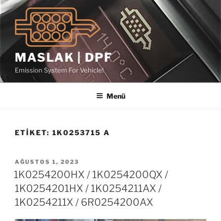
İçeriğe
geç
MASLAK | DPF
Emission System For Vehicle!
Menü
ETIKET:
1K0253715 A
YAYIM
AĞUSTOS 1, 2023
TARIHI
1K0254200HX / 1K0254200QX /
1K0254201HX / 1K0254211AX /
1K0254211X / 6R0254200AX