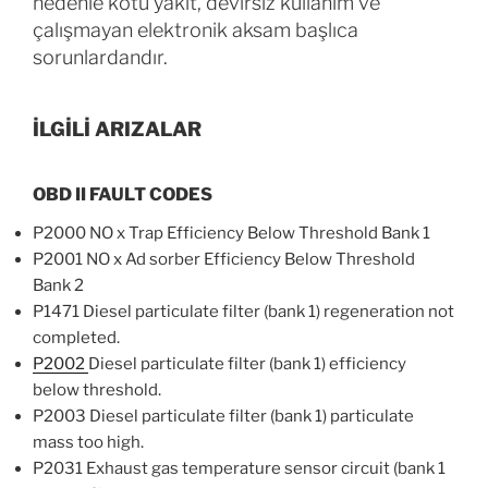
nedenle kötü yakıt, devirsiz kullanım ve
çalışmayan elektronik aksam başlıca
sorunlardandır.
İLGİLİ ARIZALAR
OBD II FAULT CODES
P2000 NO x Trap Efficiency Below Threshold Bank 1
P2001 NO x Ad sorber Efficiency Below Threshold
Bank 2
P1471 Diesel particulate filter (bank 1) regeneration not
completed.
P2002
Diesel particulate filter (bank 1) efficiency
below threshold.
P2003 Diesel particulate filter (bank 1) particulate
mass too high.
P2031 Exhaust gas temperature sensor circuit (bank 1