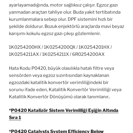
ayarlayamadığında, motor sağlıksız çalışır. Egzoz gazı
yanmadan araçtan tahliye olur. Buda yakıt tertibatında
kurumlanmalara sebep olur. DPF sistemini hızlı bir
şekilde doldurur. Bozuk enjektörlü araçlarda mavi beyaz
karışımı kokulu egzoz gazı çıkışı gözlemlenir.
1K0254200HX / 1K0254200QX / 1K0254201HX /
1K0254211AX / 1K0254211X / 6R0254200AX
Hata Kodu P0420, büyük olasılıkla hatalı filtre veya
sensörden veya egzoz sızıntısından kaynaklanan
egzozdaki katalitik konvertör verimliliğindeki bir
sorunu ifade eden, Katalitik Konvertör Verimliliği veya
Katalitik Konvertör Dönüşümü olarak tanımlanır..
*
P0420 Katalizör Sistem Verimliliği Eşiğin Altında
Sıra 1
*
P0420 Catalysts System Efficiency Below