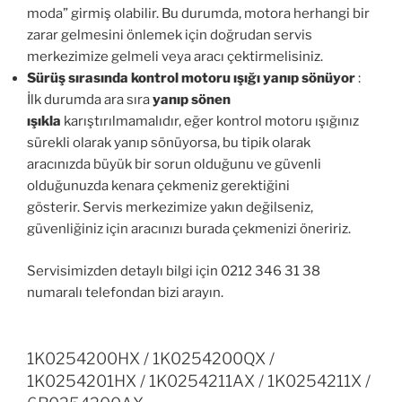
moda” girmiş olabilir. Bu durumda, motora herhangi bir
zarar gelmesini önlemek için doğrudan servis
merkezimize gelmeli veya aracı çektirmelisiniz.
Sürüş sırasında kontrol motoru ışığı yanıp sönüyor
:
İlk durumda ara sıra
yanıp sönen
ışıkla
karıştırılmamalıdır, eğer kontrol motoru ışığınız
sürekli olarak yanıp sönüyorsa, bu tipik olarak
aracınızda büyük bir sorun olduğunu ve güvenli
olduğunuzda kenara çekmeniz gerektiğini
gösterir. Servis merkezimize yakın değilseniz,
güvenliğiniz için aracınızı burada çekmenizi öneririz.
Servisimizden detaylı bilgi için 0212 346 31 38
numaralı telefondan bizi arayın.
1K0254200HX / 1K0254200QX /
1K0254201HX / 1K0254211AX / 1K0254211X /