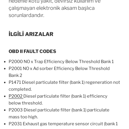
nedenle kötü yakıt, devirsiz kullanım ve
çalışmayan elektronik aksam başlıca
sorunlardandır.
İLGİLİ ARIZALAR
OBD II FAULT CODES
P2000 NO x Trap Efficiency Below Threshold Bank 1
P2001 NO x Ad sorber Efficiency Below Threshold
Bank 2
P1471 Diesel particulate filter (bank 1) regeneration not
completed.
P2002
Diesel particulate filter (bank 1) efficiency
below threshold.
P2003 Diesel particulate filter (bank 1) particulate
mass too high.
P2031 Exhaust gas temperature sensor circuit (bank 1