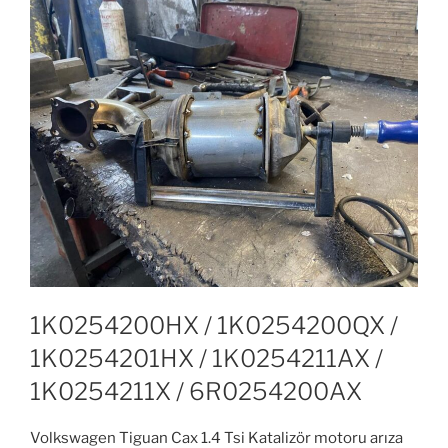
1K0254200HX / 1K0254200QX /
1K0254201HX / 1K0254211AX /
1K0254211X / 6R0254200AX
Volkswagen Tiguan Cax 1.4 Tsi Katalizör motoru arıza