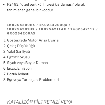
P2463, “dizel partikül filtresi kısıtlaması” olarak
tanımlanan genel bir koddur.
1K0254200HX / 1K0254200QX /
1K0254201HX / 1K0254211AX / 1K0254211X /
6R0254200AX
Göstergede Motor Arıza Uyarısı
Çekiş Düşüklüğü
Yakıt Sarfiyatı
Egzoz Kokusu
Siyah veya Beyaz Duman
Egzoz Emisyon
Bozuk Rolanti
Egr veya Turboşarz Problemleri
KATALİZÖR FİLTRE’NİZİ VEYA