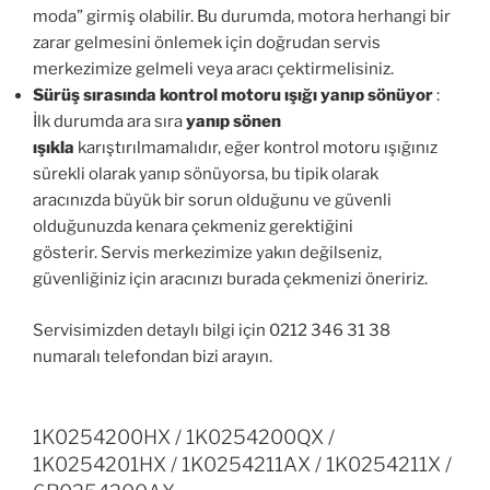
moda” girmiş olabilir. Bu durumda, motora herhangi bir
zarar gelmesini önlemek için doğrudan servis
merkezimize gelmeli veya aracı çektirmelisiniz.
Sürüş sırasında kontrol motoru ışığı yanıp sönüyor
:
İlk durumda ara sıra
yanıp sönen
ışıkla
karıştırılmamalıdır, eğer kontrol motoru ışığınız
sürekli olarak yanıp sönüyorsa, bu tipik olarak
aracınızda büyük bir sorun olduğunu ve güvenli
olduğunuzda kenara çekmeniz gerektiğini
gösterir. Servis merkezimize yakın değilseniz,
güvenliğiniz için aracınızı burada çekmenizi öneririz.
Servisimizden detaylı bilgi için 0212 346 31 38
numaralı telefondan bizi arayın.
1K0254200HX / 1K0254200QX /
1K0254201HX / 1K0254211AX / 1K0254211X /