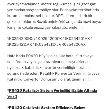
ayarlayamadığında, motor sağlıksız çalışır. Egzoz gazı
yanmadan araçtan tahliye olur. Buda yakıt tertibatında
kurumlanmalara sebep olur. DPF sistemini hızlı bir
şekilde doldurur. Bozuk enjektörlü araçlarda mavi beyaz
karışımı kokulu egzoz gazı çıkışı gözlemlenir.
1K0254200HX / 1K0254200QX / 1K0254201HX /
1K0254211AX / 1K0254211X / 6R0254200AX
Hata Kodu P0420, büyük olasılıkla hatalı filtre veya
sensörden veya egzoz sızıntısından kaynaklanan
egzozdaki katalitik konvertör verimliliğindeki bir
sorunu ifade eden, Katalitik Konvertör Verimliliği veya
Katalitik Konvertör Dönüşümü olarak tanımlanır..
*
P0420 Katalizör Sistem Verimliliği Eşiğin Altında
Sıra 1
*
P0420 Catalysts System Efficiency Below