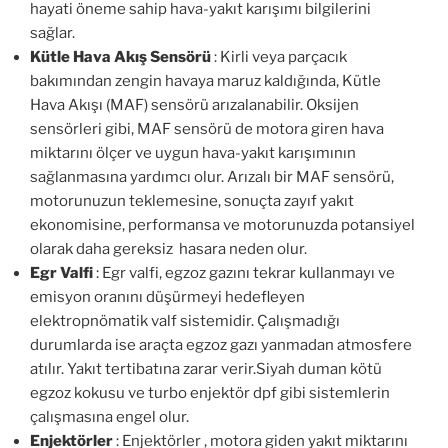
hayati öneme sahip hava-yakıt karışımı bilgilerini
sağlar.
Kütle Hava Akış Sensörü
: Kirli veya parçacık
bakımından zengin havaya maruz kaldığında, Kütle
Hava Akışı (MAF) sensörü arızalanabilir. Oksijen
sensörleri gibi, MAF sensörü de motora giren hava
miktarını ölçer ve uygun hava-yakıt karışımının
sağlanmasına yardımcı olur. Arızalı bir MAF sensörü,
motorunuzun teklemesine, sonuçta zayıf yakıt
ekonomisine, performansa ve motorunuzda potansiyel
olarak daha gereksiz hasara neden olur.
Egr Valfi
: Egr valfi, egzoz gazını tekrar kullanmayı ve
emisyon oranını düşürmeyi hedefleyen
elektropnömatik valf sistemidir. Çalışmadığı
durumlarda ise araçta egzoz gazı yanmadan atmosfere
atılır. Yakıt tertibatına zarar verir.Siyah duman kötü
egzoz kokusu ve turbo enjektör dpf gibi sistemlerin
çalışmasına engel olur.
Enjektörler
: Enjektörler , motora giden yakıt miktarını