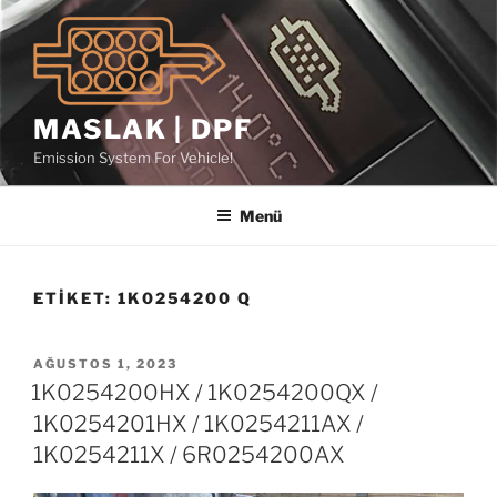
İçeriğe
geç
MASLAK | DPF
Emission System For Vehicle!
Menü
ETIKET:
1K0254200 Q
YAYIM
AĞUSTOS 1, 2023
TARIHI
1K0254200HX / 1K0254200QX /
1K0254201HX / 1K0254211AX /
1K0254211X / 6R0254200AX