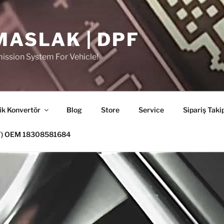
MASLAK | DPF
ission System For Vehicle!
ik Konvertör
Blog
Store
Service
Sipariş Taki
PF) OEM 18308581684