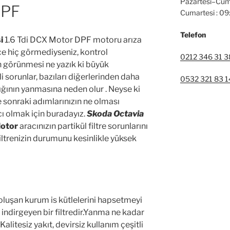
Pazartesi–Cum
DPF
Cumartesi : 0
Telefon
i
1.6 Tdi DCX Motor DPF motoru arıza
nce hiç görmediyseniz, kontrol
0212 346 31 3
n görünmesi ne yazık ki büyük
i sorunlar, bazıları diğerlerinden daha
0532 321 83 1
şığının yanmasına neden olur . Neyse ki
ve sonraki adımlarınızın ne olması
ı olmak için buradayız.
Skoda Octavia
Motor
aracınızın partikül filtre sorunlarını
filtrenizin durumunu kesinlikle yüksek
luşan kurum is kütlelerini hapsetmeyi
ndirgeyen bir filtredir.Yanma ne kadar
Kalitesiz yakıt, devirsiz kullanım çeşitli