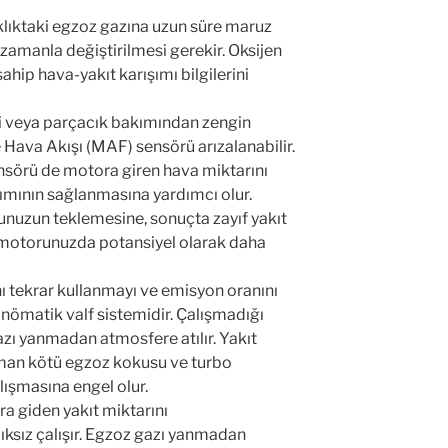
klıktaki egzoz gazına uzun süre maruz
zamanla değiştirilmesi gerekir. Oksijen
hip hava-yakıt karışımı bilgilerini
rli veya parçacık bakımından zengin
 Hava Akışı (MAF) sensörü arızalanabilir.
ensörü de motora giren hava miktarını
şımının sağlanmasına yardımcı olur.
unuzun teklemesine, sonuçta zayıf yakıt
motorunuzda potansiyel olarak daha
ını tekrar kullanmayı ve emisyon oranını
ömatik valf sistemidir. Çalışmadığı
zı yanmadan atmosfere atılır. Yakıt
duman kötü egzoz kokusu ve turbo
lışmasına engel olur.
ra giden yakıt miktarını
ksız çalışır. Egzoz gazı yanmadan