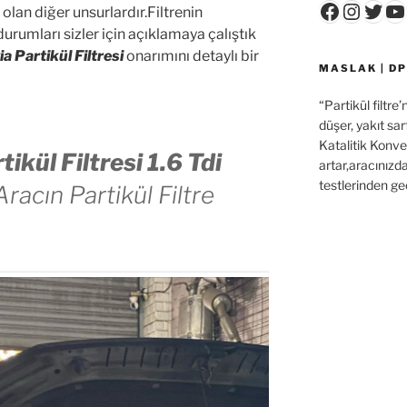
Faceboo
Insta
Twit
Y
lan diğer unsurlardır.Filtrenin
rumları sizler için açıklamaya çalıştık
a Partikül Filtresi
onarımını detaylı bir
MASLAK | DP
“Partikül filtre
düşer, yakıt sar
Katalitik Konver
ikül Filtresi 1.6 Tdi
artar,aracınızd
testlerinden ge
racın Partikül Filtre