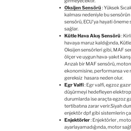
girmeyecektir.
Oksijen Sensörü
: Yüksek Sıca
kalması nedeniyle bu sensörün 
sensörü, ECU’ya hayati öneme sa
sağlar.
Kütle Hava Akış Sensörü
: Ki
havaya maruz kaldığında, Kütle
Oksijen sensörleri gibi, MAF s
ölçer ve uygun hava-yakıt karı
Arızalı bir MAF sensörü, motor
ekonomisine, performansa ve 
gereksiz hasara neden olur.
Egr Valfi
: Egr valfi, egzoz gaz
düşürmeyi hedefleyen elektropn
durumlarda ise araçta egzoz ga
tertibatına zarar verir.Siyah 
enjektör dpf gibi sistemlerin ça
Enjektörler
: Enjektörler , moto
ayarlayamadığında, motor sağlı