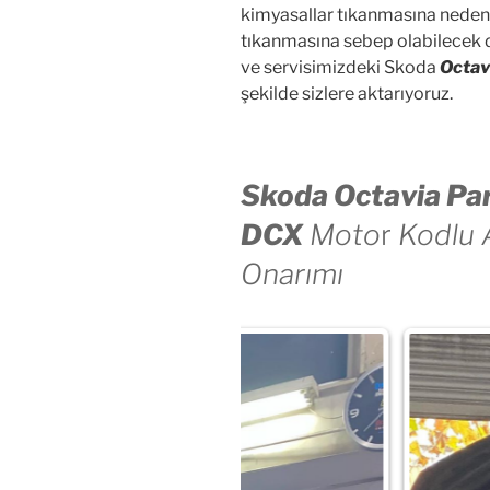
kimyasallar tıkanmasına neden o
tıkanmasına sebep olabilecek du
ve servisimizdeki Skoda
Octavi
şekilde sizlere aktarıyoruz.
Skoda Octavia Part
DCX
Moto
r
Kodlu A
Onarımı