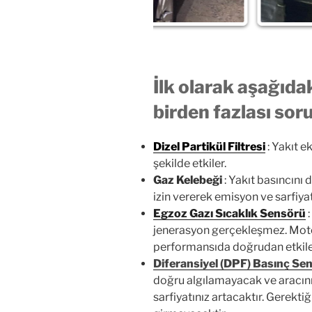
İlk olarak aşağıda
birden fazlası sor
Dizel Partikül Filtresi
: Yakıt e
şekilde etkiler.
Gaz Kelebeği
: Yakıt basıncını 
izin vererek emisyon ve sarfiyatı 
Egzoz Gazı Sıcaklık Sensörü
:
jenerasyon gerçekleşmez. Motor
performansıda doğrudan etkile
Diferansiyel (DPF) Basınç Se
doğru algılamayacak ve aracını
sarfiyatınız artacaktır. Gerekt