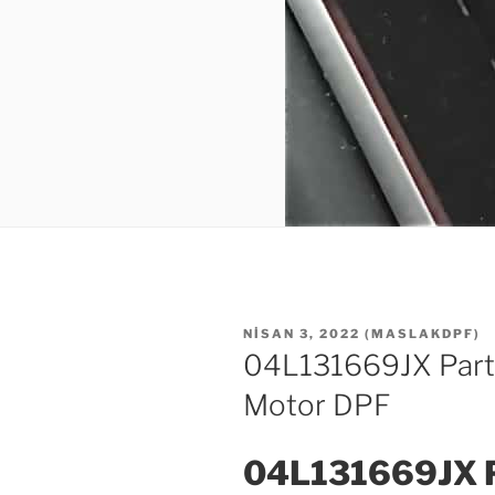
YAYIM
NISAN 3, 2022
(
MASLAKDPF
)
TARIHI
04L131669JX Partik
Motor DPF
04L131669JX Pa