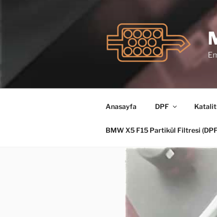
İçeriğe
geç
Em
Anasayfa
DPF
Katalit
BMW X5 F15 Partikül Filtresi (D