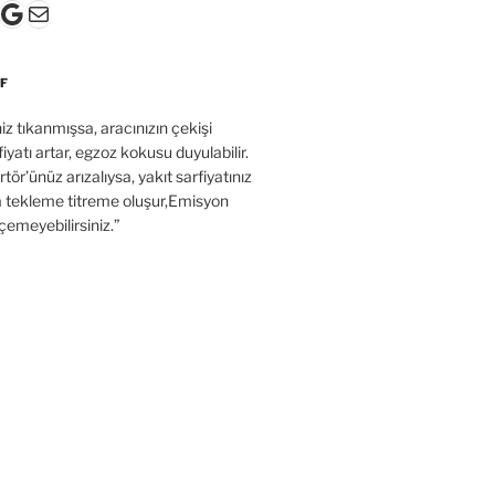
k
gram
ter
ouTube
Google
E-posta
F
’niz tıkanmışsa, aracınızın çekişi
fiyatı artar, egzoz kokusu duyulabilir.
tör’ünüz arızalıysa, yakıt sarfiyatınız
a tekleme titreme oluşur,Emisyon
çemeyebilirsiniz.”