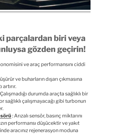
ki parçalardan biri veya
unluysa gözden geçirin!
konomisini ve araç performansını ciddi
düşürür ve buharların dışarı çıkmasına
artırır.
 Çalışmadığı durumda araçta sağlıklı bir
 sağlıklı çalışmayacağı gibi turbonun
r.
nsörü
:
Arızalı sensör, basınç miktarını
zın performansı düşücektir ve yakıt
iğinde aracınız rejenerasyon moduna