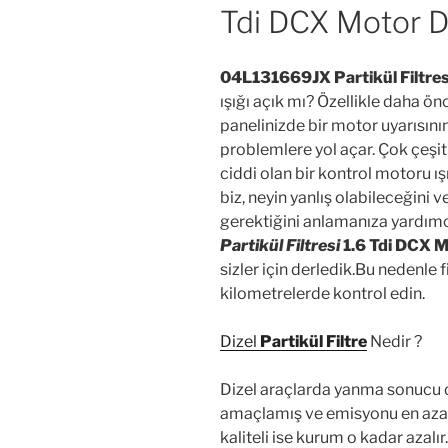
Tdi DCX Motor 
04L131669JX Partikül Filtres
ışığı açık mı? Özellikle daha ö
panelinizde bir motor uyarısını
problemlere yol açar. Çok çeşitl
ciddi olan bir kontrol motoru ı
biz, neyin yanlış olabileceğini 
gerektiğini anlamanıza yardımc
Partikül Filtres
i
1.6 Tdi DCX 
sizler için derledik.Bu nedenle 
kilometrelerde kontrol edin.
Dizel
Partikül Filtre
Nedir ?
Dizel araçlarda yanma sonucu o
amaçlamış ve emisyonu en aza i
kaliteli ise kurum o kadar azalır.