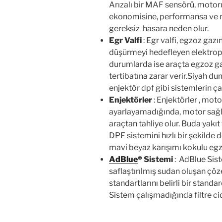
Arızalı bir MAF sensörü, motor
ekonomisine, performansa ve 
gereksiz hasara neden olur.
Egr Valfi
: Egr valfi, egzoz gaz
düşürmeyi hedefleyen elektropn
durumlarda ise araçta egzoz ga
tertibatına zarar verir.Siyah 
enjektör dpf gibi sistemlerin ça
Enjektörler
: Enjektörler , moto
ayarlayamadığında, motor sağlı
araçtan tahliye olur. Buda yakı
DPF sistemini hızlı bir şekilde
mavi beyaz karışımı kokulu egzo
AdBlue
®
Sistemi
: AdBlue Siste
saflaştırılmış sudan oluşan çöz
standartlarını belirli bir stand
Sistem çalışmadığında filtre cid