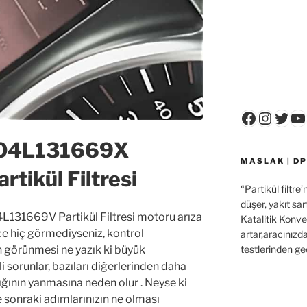
Faceboo
Insta
Twit
Y
04L131669X
MASLAK | DP
tikül Filtresi
“Partikül filtre
düşer, yakıt sar
31669V Partikül Filtresi motoru arıza
Katalitik Konver
nce hiç görmediyseniz, kontrol
artar,aracınızd
testlerinden ge
n görünmesi ne yazık ki büyük
i sorunlar, bazıları diğerlerinden daha
şığının yanmasına neden olur . Neyse ki
ve sonraki adımlarınızın ne olması