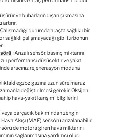
konomisini ve araç performansını ciddi
düşürür ve buharların dışarı çıkmasına
artırır.
 Çalışmadığı durumda araçta sağlıklı bir
 sağlıklı çalışmayacağı gibi turbonun
r.
nsörü
:
Arızalı sensör, basınç miktarını
zın performansı düşücektir ve yakıt
iğinde aracınız rejenerasyon moduna
klıktaki egzoz gazına uzun süre maruz
zamanla değiştirilmesi gerekir. Oksijen
hip hava-yakıt karışımı bilgilerini
rli veya parçacık bakımından zengin
 Hava Akışı (MAF) sensörü arızalanabilir.
ensörü de motora giren hava miktarını
şımının sağlanmasına yardımcı olur.