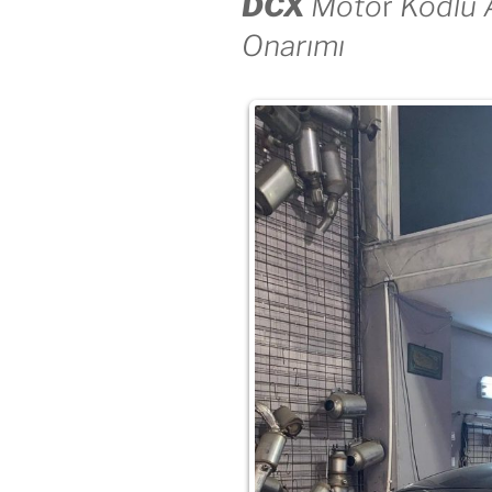
DCX
Moto
r
Kodlu A
Onarımı