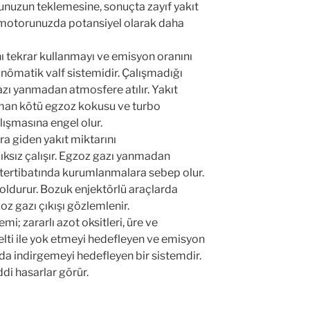
unuzun teklemesine, sonuçta zayıf yakıt
motorunuzda potansiyel olarak daha
ını tekrar kullanmayı ve emisyon oranını
ömatik valf sistemidir. Çalışmadığı
zı yanmadan atmosfere atılır. Yakıt
duman kötü egzoz kokusu ve turbo
lışmasına engel olur.
ra giden yakıt miktarını
ksız çalışır. Egzoz gazı yanmadan
t tertibatında kurumlanmalara sebep olur.
 doldurur. Bozuk enjektörlü araçlarda
z gazı çıkışı gözlemlenir.
mi; zararlı azot oksitleri, üre ve
elti ile yok etmeyi hedefleyen ve emisyon
arda indirgemeyi hedefleyen bir sistemdir.
di hasarlar görür.