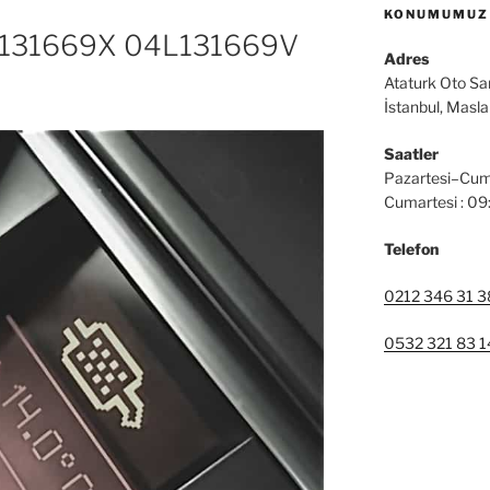
KONUMUMUZ
131669X 04L131669V
Adres
Ataturk Oto Sa
İstanbul, Masl
Saatler
Pazartesi–Cum
Cumartesi : 0
Telefon
0212 346 31 3
0532 321 83 1