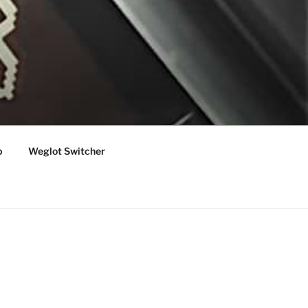
p
Weglot Switcher