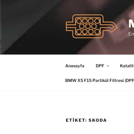
İçeriğe
geç
Em
Anasayfa
DPF
Katalit
BMW X5 F15 Partikül Filtresi (D
ETIKET:
SKODA