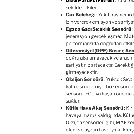
Dizel Partikül Filtresi
: Yakıt e
şekilde etkiler.
Gaz Kelebeği
: Yakıt basıncını 
izin vererek emisyon ve sarfiyatı 
Egzoz Gazı Sıcaklık Sensörü
:
jenerasyon gerçekleşmez. Motor
performansıda doğrudan etkile
Diferansiyel (DPF) Basınç Se
doğru algılamayacak ve aracını
sarfiyatınız artacaktır. Gerekt
girmeyecektir.
Oksijen Sensörü
: Yüksek Sıca
kalması nedeniyle bu sensörün 
sensörü, ECU’ya hayati öneme sa
sağlar.
Kütle Hava Akış Sensörü
: Ki
havaya maruz kaldığında, Kütle
Oksijen sensörleri gibi, MAF s
ölçer ve uygun hava-yakıt karı