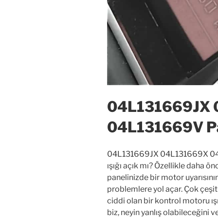
04L131669JX 
04L131669V Par
04L131669JX 04L131669X 04L1
ışığı açık mı? Özellikle daha ö
panelinizde bir motor uyarısını
problemlere yol açar. Çok çeşitl
ciddi olan bir kontrol motoru ı
biz, neyin yanlış olabileceğini 