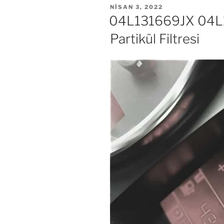
YAYIM
NISAN 3, 2022
TARIHI
04L131669JX 04L
Partikül Filtresi