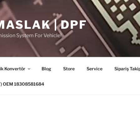
MASLAK | DPF
ission System For Vehicle!
ik Konvertör
Blog
Store
Service
Sipariş Taki
PF) OEM 18308581684