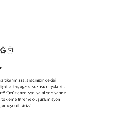
k
gram
ter
ouTube
Google
E-posta
F
’niz tıkanmışsa, aracınızın çekişi
fiyatı artar, egzoz kokusu duyulabilir.
tör’ünüz arızalıysa, yakıt sarfiyatınız
a tekleme titreme oluşur,Emisyon
çemeyebilirsiniz.”