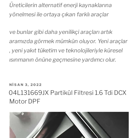
Üreticilerin alternatif enerji kaynaklarına
yönelmesi ile ortaya çıkan farklı araçlar
ve bunlar gibi daha yenilikçi araçları artık
aramızda görmek mümkün oluyor. Yeni araçlar
, yeni yakıt tüketim ve teknolojileriyle küresel
ısınmanın önüne geçmesine yardımcı olur.
YAYIM
NISAN 3, 2022
TARIHI
04L131669JX Partikül Filtresi 1.6 Tdi DCX
Motor DPF