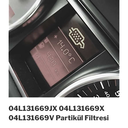
04L131669JX 04L131669X
04L131669V Partikül Filtresi