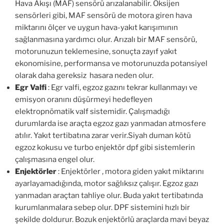
Hava Akışı (MAF) sensörü arızalanabilir. Oksijen
sensörleri gibi, MAF sensörü de motora giren hava
miktarını ölçer ve uygun hava-yakıt karışımının
sağlanmasına yardımcı olur. Arızalı bir MAF sensörü,
motorunuzun teklemesine, sonuçta zayıf yakıt
ekonomisine, performansa ve motorunuzda potansiyel
olarak daha gereksiz hasara neden olur.
Egr Valfi
: Egr valfi, egzoz gazını tekrar kullanmayı ve
emisyon oranını düşürmeyi hedefleyen
elektropnömatik valf sistemidir. Çalışmadığı
durumlarda ise araçta egzoz gazı yanmadan atmosfere
atılır. Yakıt tertibatına zarar verir.Siyah duman kötü
egzoz kokusu ve turbo enjektör dpf gibi sistemlerin
çalışmasına engel olur.
Enjektörler
: Enjektörler , motora giden yakıt miktarını
ayarlayamadığında, motor sağlıksız çalışır. Egzoz gazı
yanmadan araçtan tahliye olur. Buda yakıt tertibatında
kurumlanmalara sebep olur. DPF sistemini hızlı bir
şekilde doldurur. Bozuk enjektörlü araçlarda mavi beyaz