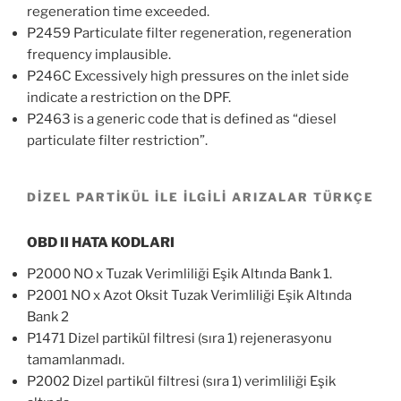
regeneration time exceeded.
P2459 Particulate filter regeneration, regeneration
frequency implausible.
P246C Excessively high pressures on the inlet side
indicate a restriction on the DPF.
P2463 is a generic code that is defined as “diesel
particulate filter restriction”.
DİZEL PARTİKÜL İLE İLGİLİ ARIZALAR TÜRKÇE
OBD II HATA KODLARI
P2000 NO x Tuzak Verimliliği Eşik Altında Bank 1.
P2001 NO x Azot Oksit Tuzak Verimliliği Eşik Altında
Bank 2
P1471 Dizel partikül filtresi (sıra 1) rejenerasyonu
tamamlanmadı.
P2002 Dizel partikül filtresi (sıra 1) verimliliği Eşik