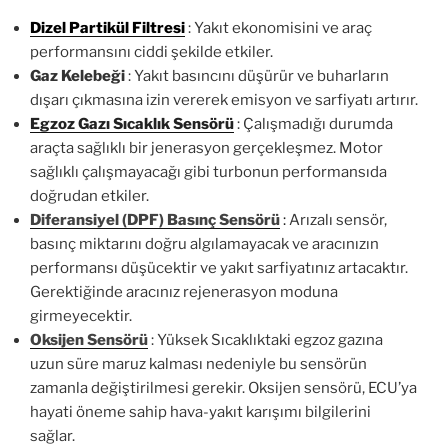
Dizel Partikül Filtresi
: Yakıt ekonomisini ve araç
performansını ciddi şekilde etkiler.
Gaz Kelebeği
: Yakıt basıncını düşürür ve buharların
dışarı çıkmasına izin vererek emisyon ve sarfiyatı artırır.
Egzoz Gazı Sıcaklık Sensörü
: Çalışmadığı durumda
araçta sağlıklı bir jenerasyon gerçekleşmez. Motor
sağlıklı çalışmayacağı gibi turbonun performansıda
doğrudan etkiler.
Diferansiyel (DPF) Basınç Sensörü
:
Arızalı sensör,
basınç miktarını doğru algılamayacak ve aracınızın
performansı düşücektir ve yakıt sarfiyatınız artacaktır.
Gerektiğinde aracınız rejenerasyon moduna
girmeyecektir.
Oksijen Sensörü
: Yüksek Sıcaklıktaki egzoz gazına
uzun süre maruz kalması nedeniyle bu sensörün
zamanla değiştirilmesi gerekir. Oksijen sensörü, ECU’ya
hayati öneme sahip hava-yakıt karışımı bilgilerini
sağlar.