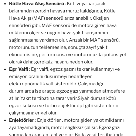
Kütle Hava Akış Sensörü
: Kirli veya parçacık
bakımından zengin havaya maruz kaldığında, Kütle
Hava Akışı (MAF) sensörü arızalanabilir. Oksijen
sensörleri gibi, MAF sensörü de motora giren hava
miktarını ölçer ve uygun hava-yakıt karışımının
sağlanmasına yardımcı olur. Arızalı bir MAF sensörü,
motorunuzun teklemesine, sonuçta zayıf yakıt
ekonomisine, performansa ve motorunuzda potansiyel
olarak daha gereksiz hasara neden olur.
Egr Valfi
: Egr valfi, egzoz gazını tekrar kullanmayı ve
emisyon oranını düşürmeyi hedefleyen
elektropnömatik valf sistemidir. Çalışmadığı
durumlarda ise araçta egzoz gazı yanmadan atmosfere
atılır. Yakıt tertibatına zarar verir.Siyah duman kötü
egzoz kokusu ve turbo enjektör dpf gibi sistemlerin
çalışmasına engel olur.
Enjektörler
: Enjektörler , motora giden yakıt miktarını
ayarlayamadığında, motor sağlıksız çalışır. Egzoz gazı
yanmadan araçtan tahliye olur. Buda yakıt tertibatında