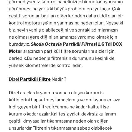
görmediyseniz, kontrol panelinizde bir motor uyarısının
görünmesi ne yazık ki büyük problemlere yol açar. Çok
çeşitli sorunlar, bazıları diğerlerinden daha ciddi olan bir
kontrol motoru ışığının yanmasına neden olur . Neyse ki
biz, neyin yanlış olabileceğini ve sonraki adımlarınızın
ne olması gerektiğini anlamanıza yardımcı olmak için
buradayız.
Skoda Octavia Partikül Filtres
i
1.6 Tdi DCX
Motor
aracınızın partikül filtre sorunlarını sizler için
derledik.Bu nedenle filtrenizin durumunu kesinlikle
yüksek kilometrelerde kontrol edin.
Dizel
Partikül Filtre
Nedir ?
Dizel araçlarda yanma sonucu oluşan kurum is
kütlelerini hapsetmeyi amaçlamış ve emisyonu en aza
indirgeyen bir filtredir.Yanma ne kadar kaliteli ise
kurum o kadar azalır.Kalitesiz yakıt, devirsiz kullanım
çeşitli kimyasallar tıkanmasına neden olan diğer
unsurlardır.Filtrenin tıkanmasına sebep olabilecek