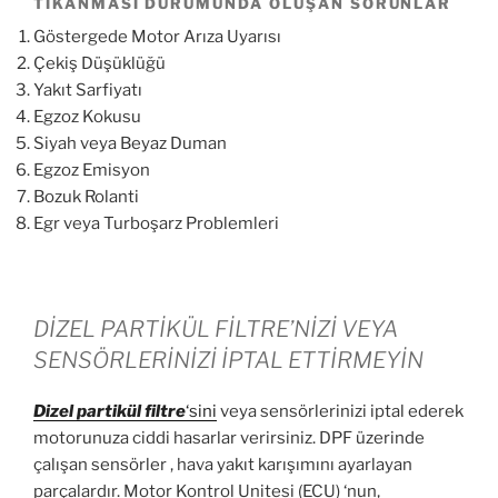
TIKANMASI DURUMUNDA OLUŞAN SORUNLAR
Göstergede Motor Arıza Uyarısı
Çekiş Düşüklüğü
Yakıt Sarfiyatı
Egzoz Kokusu
Siyah veya Beyaz Duman
Egzoz Emisyon
Bozuk Rolanti
Egr veya Turboşarz Problemleri
DİZEL PARTİKÜL FİLTRE’NİZİ VEYA
SENSÖRLERİNİZİ İPTAL ETTİRMEYİN
Dizel partikül
filtre
‘sini
veya sensörlerinizi iptal ederek
motorunuza ciddi hasarlar verirsiniz. DPF üzerinde
çalışan sensörler , hava yakıt karışımını ayarlayan
parçalardır. Motor Kontrol Unitesi (ECU) ‘nun,