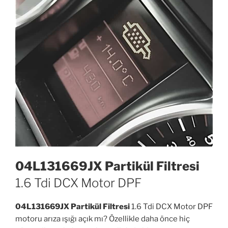
04L131669JX Partikül Filtresi
1.6 Tdi DCX Motor DPF
04L131669JX Partikül Filtresi
1.6 Tdi DCX Motor DPF
motoru arıza ışığı açık mı? Özellikle daha önce hiç