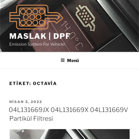
İçeriğe
geç
MASLAK | DPF
Emission System For Vehicle!
Menü
ETIKET:
OCTAVIA
YAYIM
NISAN 3, 2022
TARIHI
04L131669JX 04L131669X 04L131669V
Partikül Filtresi