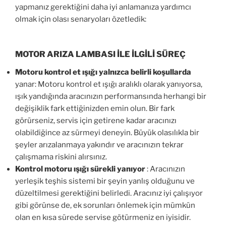
yapmanız gerektiğini daha iyi anlamanıza yardımcı
olmak için olası senaryoları özetledik:
MOTOR ARIZA LAMBASI İLE İLGİLİ SÜREÇ
Motoru kontrol et ışığı yalnızca belirli koşullarda
yanar: Motoru kontrol et ışığı aralıklı olarak yanıyorsa,
ışık yandığında aracınızın performansında herhangi bir
değişiklik fark ettiğinizden emin olun. Bir fark
görürseniz, servis için getirene kadar aracınızı
olabildiğince az sürmeyi deneyin. Büyük olasılıkla bir
şeyler arızalanmaya yakındır ve aracınızın tekrar
çalışmama riskini alırsınız.
Kontrol motoru ışığı sürekli yanıyor
: Aracınızın
yerleşik teşhis sistemi bir şeyin yanlış olduğunu ve
düzeltilmesi gerektiğini belirledi. Aracınız iyi çalışıyor
gibi görünse de, ek sorunları önlemek için mümkün
olan en kısa sürede servise götürmeniz en iyisidir.