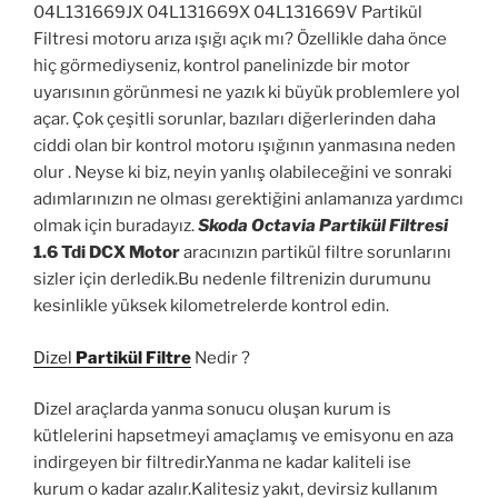
04L131669JX 04L131669X 04L131669V Partikül
Filtresi motoru arıza ışığı açık mı? Özellikle daha önce
hiç görmediyseniz, kontrol panelinizde bir motor
uyarısının görünmesi ne yazık ki büyük problemlere yol
açar. Çok çeşitli sorunlar, bazıları diğerlerinden daha
ciddi olan bir kontrol motoru ışığının yanmasına neden
olur . Neyse ki biz, neyin yanlış olabileceğini ve sonraki
adımlarınızın ne olması gerektiğini anlamanıza yardımcı
olmak için buradayız.
Skoda Octavia Partikül Filtres
i
1.6 Tdi DCX Motor
aracınızın partikül filtre sorunlarını
sizler için derledik.Bu nedenle filtrenizin durumunu
kesinlikle yüksek kilometrelerde kontrol edin.
Dizel
Partikül Filtre
Nedir ?
Dizel araçlarda yanma sonucu oluşan kurum is
kütlelerini hapsetmeyi amaçlamış ve emisyonu en aza
indirgeyen bir filtredir.Yanma ne kadar kaliteli ise
kurum o kadar azalır.Kalitesiz yakıt, devirsiz kullanım