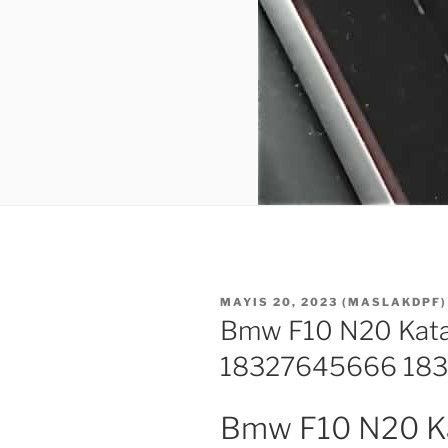
YAYIM
MAYIS 20, 2023
(
MASLAKDPF
)
TARIHI
Bmw F10 N20 Kata
18327645666 18
Bmw F10 N20 Ka