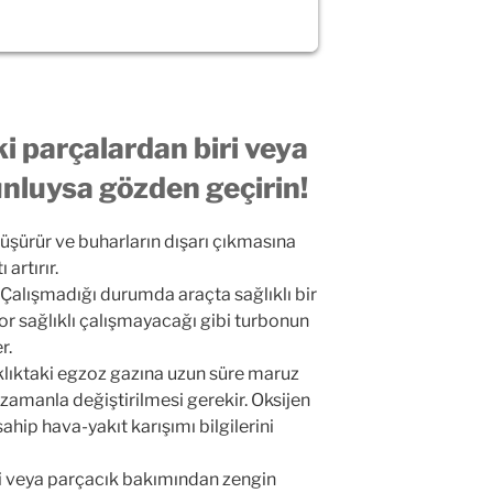
ki parçalardan biri veya
unluysa gözden geçirin!
düşürür ve buharların dışarı çıkmasına
artırır.
 Çalışmadığı durumda araçta sağlıklı bir
 sağlıklı çalışmayacağı gibi turbonun
r.
klıktaki egzoz gazına uzun süre maruz
zamanla değiştirilmesi gerekir. Oksijen
hip hava-yakıt karışımı bilgilerini
rli veya parçacık bakımından zengin
 Hava Akışı (MAF) sensörü arızalanabilir.