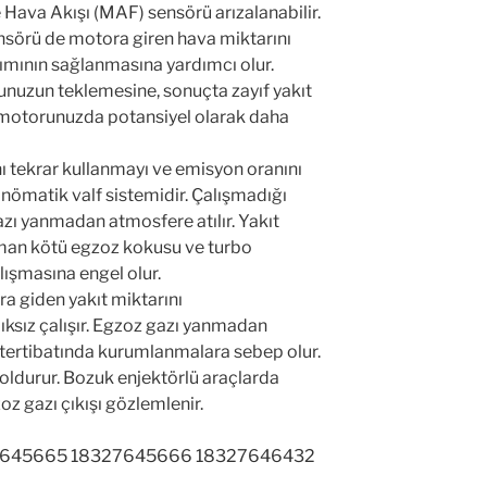
ensörü de motora giren hava miktarını
şımının sağlanmasına yardımcı olur.
unuzun teklemesine, sonuçta zayıf yakıt
motorunuzda potansiyel olarak daha
ını tekrar kullanmayı ve emisyon oranını
ömatik valf sistemidir. Çalışmadığı
zı yanmadan atmosfere atılır. Yakıt
duman kötü egzoz kokusu ve turbo
lışmasına engel olur.
ra giden yakıt miktarını
ksız çalışır. Egzoz gazı yanmadan
t tertibatında kurumlanmalara sebep olur.
 doldurur. Bozuk enjektörlü araçlarda
z gazı çıkışı gözlemlenir.
27645665 18327645666 18327646432
la hatalı filtre veya sensörden veya