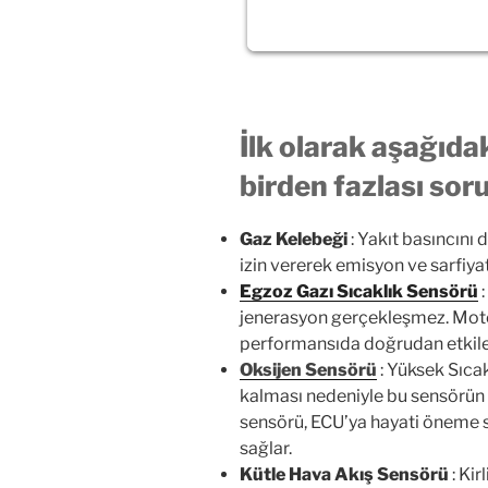
İlk olarak aşağıda
birden fazlası sor
Gaz Kelebeği
: Yakıt basıncını 
izin vererek emisyon ve sarfiyatı 
Egzoz Gazı Sıcaklık Sensörü
:
jenerasyon gerçekleşmez. Motor
performansıda doğrudan etkile
Oksijen Sensörü
: Yüksek Sıca
kalması nedeniyle bu sensörün 
sensörü, ECU’ya hayati öneme sa
sağlar.
Kütle Hava Akış Sensörü
: Ki
havaya maruz kaldığında, Kütle