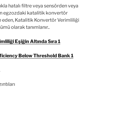
n egzozdaki katalitik konvertör
e eden, Katalitik Konvertör Verimliliği
ümü olarak tanımlanır..
iliği Eşiğin Altında Sıra 1
iciency Below Threshold Bank 1
1
ntıları