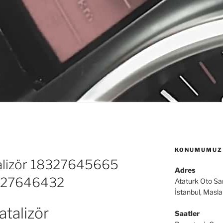
KONUMUMUZ
lizör 18327645665
Adres
327646432
Ataturk Oto Sa
İstanbul, Masl
talizör
Saatler