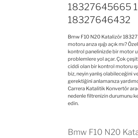
18327645665 
18327646432
Bmw F10 N20 Katalizör 183
motoru arıza ışığı açık mı? Öze
kontrol panelinizde bir motor u
problemlere yol açar. Çok çeşitl
ciddi olan bir kontrol motoru ı
biz, neyin yanlış olabileceğini 
gerektiğini anlamanıza yardım
Carrera Katalitik Konvertör arac
nedenle filtrenizin durumunu ke
edin.
Bmw F10 N20 Kata