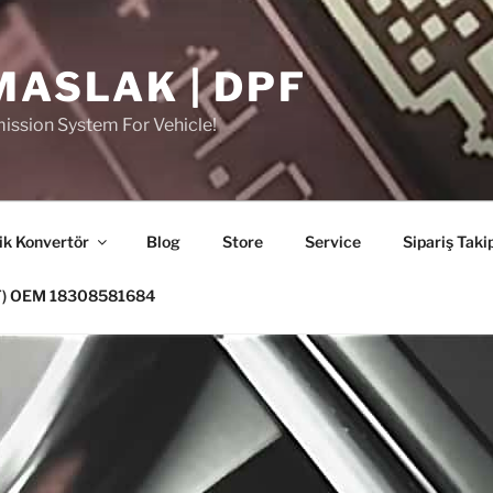
MASLAK | DPF
ission System For Vehicle!
ik Konvertör
Blog
Store
Service
Sipariş Taki
PF) OEM 18308581684