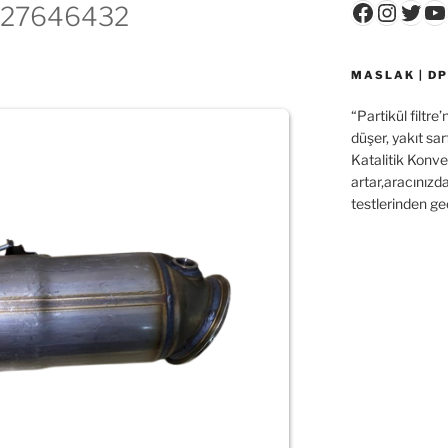
Faceboo
Insta
Twit
Y
327646432
MASLAK | DP
“Partikül filtre
düşer, yakıt sar
Katalitik Konver
artar,aracınızd
testlerinden ge