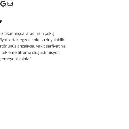
k
gram
ter
ouTube
Google
E-posta
F
’niz tıkanmışsa, aracınızın çekişi
fiyatı artar, egzoz kokusu duyulabilir.
tör’ünüz arızalıysa, yakıt sarfiyatınız
a tekleme titreme oluşur,Emisyon
çemeyebilirsiniz.”