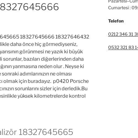
Pazartesi–Cum
18327645666
Cumartesi : 0
Telefon
0212 346 31 3
27645665 18327645666 18327646432
llikle daha önce hiç görmediyseniz,
0532 321 83 1
yarısının görünmesi ne yazık ki büyük
i sorunlar, bazıları diğerlerinden daha
şığının yanmasına neden olur . Neyse ki
ve sonraki adımlarınızın ne olması
cı olmak için buradayız. p0420 Porsche
ınızın sorunlarını sizler için derledik.Bu
sinlikle yüksek kilometrelerde kontrol
lizör 18327645665