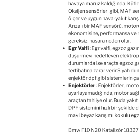
Oksijen sensörleri gibi, MAF s
ölçer ve uygun hava-yakıt karı
Arızalı bir MAF sensörü, motor
ekonomisine, performansa ve 
gereksiz hasara neden olur.
Egr Valfi
: Egr valfi, egzoz gaz
düşürmeyi hedefleyen elektropn
durumlarda ise araçta egzoz ga
tertibatına zarar verir.Siyah 
enjektör dpf gibi sistemlerin ça
Enjektörler
: Enjektörler , moto
ayarlayamadığında, motor sağlı
araçtan tahliye olur. Buda yakı
DPF sistemini hızlı bir şekilde
mavi beyaz karışımı kokulu egzo
Bmw F10 N20 Katalizör 183
Hata Kodu P0420, büyük olasılık