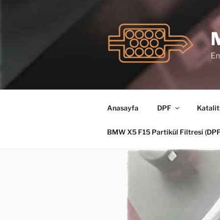
İçeriğe
geç
Em
Anasayfa
DPF
Katalit
BMW X5 F15 Partikül Filtresi (D