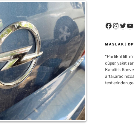
Faceboo
Insta
Twit
Y
MASLAK | DP
“Partikül filtre
düşer, yakıt sar
Katalitik Konver
artar,aracınızd
testlerinden ge