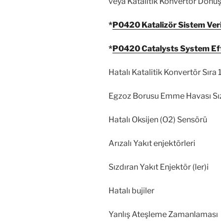
Enjektörler
: Enjektörler , moto
ayarlayamadığında, motor sağlı
araçtan tahliye olur. Buda yakı
DPF sistemini hızlı bir şekilde
mavi beyaz karışımı kokulu egzo
katalizör sisteminin verimi eşik
Hata Kodu P0420, büyük olasılık
egzoz sızıntısından kaynaklana
verimliliğindeki bir sorunu ifad
veya Katalitik Konvertör Dönüş
*
P0420 Katalizör Sistem Veriml
*
P0420 Catalysts System Eff
Hatalı Katalitik Konvertör Sıra 