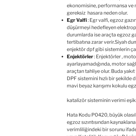
Egzoz Gazı Sıcaklık Sensörü
:
jenerasyon gerçekleşmez. Motor
performansıda doğrudan etkile
Oksijen Sensörü
: Yüksek Sıca
kalması nedeniyle bu sensörün 
sensörü, ECU’ya hayati öneme sa
sağlar.
Kütle Hava Akış Sensörü
: Ki
havaya maruz kaldığında, Kütle
Oksijen sensörleri gibi, MAF s
ölçer ve uygun hava-yakıt karı
Arızalı bir MAF sensörü, motor
ekonomisine, performansa ve 
gereksiz hasara neden olur.
Egr Valfi
: Egr valfi, egzoz gaz
düşürmeyi hedefleyen elektropn
durumlarda ise araçta egzoz ga
tertibatına zarar verir.Siyah 
enjektör dpf gibi sistemlerin ça