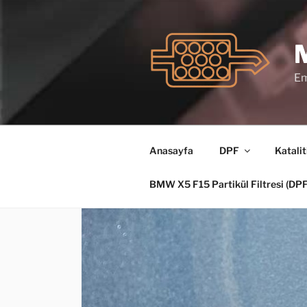
İçeriğe
geç
Em
Anasayfa
DPF
Katalit
BMW X5 F15 Partikül Filtresi (D