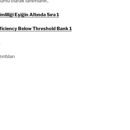
ra giden yakıt miktarını
ksız çalışır. Egzoz gazı yanmadan
t tertibatında kurumlanmalara sebep olur.
 doldurur. Bozuk enjektörlü araçlarda
z gazı çıkışı gözlemlenir.
 değerin altında sıra 1
la hatalı filtre veya sensörden veya
n egzozdaki katalitik konvertör
e eden, Katalitik Konvertör Verimliliği
ümü olarak tanımlanır..
iliği Eşiğin Altında Sıra 1
iciency Below Threshold Bank 1
1