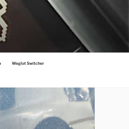
p
Weglot Switcher