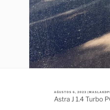
YAYIM
AĞUSTOS 6, 2023
(
MASLAKDP
TARIHI
Astra J 1.4 Turbo