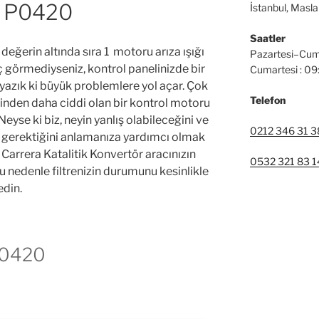
bo P0420
İstanbul, Masl
Saatler
 değerin altında sıra 1 motoru arıza ışığı
Pazartesi–Cum
ç görmediyseniz, kontrol panelinizde bir
Cumartesi : 0
yazık ki büyük problemlere yol açar. Çok
Telefon
lerinden daha ciddi olan bir kontrol motoru
Neyse ki biz, neyin yanlış olabileceğini ve
0212 346 31 3
ı gerektiğini anlamanıza yardımcı olmak
Carrera Katalitik Konvertör aracınızın
0532 321 83 1
.Bu nedenle filtrenizin durumunu kesinlikle
edin.
 P0420