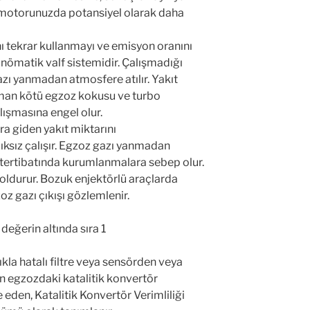
 Çalışmadığı durumda araçta sağlıklı bir
 sağlıklı çalışmayacağı gibi turbonun
r.
klıktaki egzoz gazına uzun süre maruz
zamanla değiştirilmesi gerekir. Oksijen
hip hava-yakıt karışımı bilgilerini
rli veya parçacık bakımından zengin
 Hava Akışı (MAF) sensörü arızalanabilir.
ensörü de motora giren hava miktarını
şımının sağlanmasına yardımcı olur.
unuzun teklemesine, sonuçta zayıf yakıt
motorunuzda potansiyel olarak daha
ını tekrar kullanmayı ve emisyon oranını
ömatik valf sistemidir. Çalışmadığı
zı yanmadan atmosfere atılır. Yakıt
duman kötü egzoz kokusu ve turbo
lışmasına engel olur.