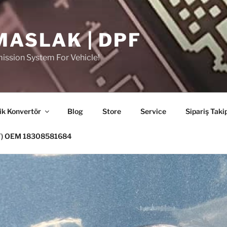
MASLAK | DPF
ission System For Vehicle!
ik Konvertör
Blog
Store
Service
Sipariş Taki
PF) OEM 18308581684