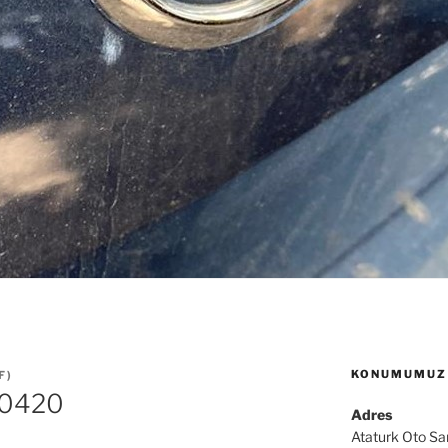
KONUMUMUZ
F
)
 P0420
Adres
Ataturk Oto Sa