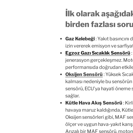
İlk olarak aşağıda
birden fazlası sor
Gaz Kelebeği
: Yakıt basıncını 
izin vererek emisyon ve sarfiyatı 