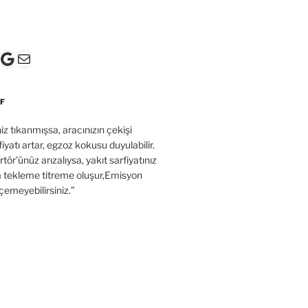
k
gram
ter
ouTube
Google
E-posta
F
’niz tıkanmışsa, aracınızın çekişi
fiyatı artar, egzoz kokusu duyulabilir.
tör’ünüz arızalıysa, yakıt sarfiyatınız
a tekleme titreme oluşur,Emisyon
çemeyebilirsiniz.”