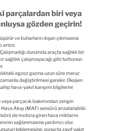
ki parçalardan biri veya
unluysa gözden geçirin!
düşürür ve buharların dışarı çıkmasına
artırır.