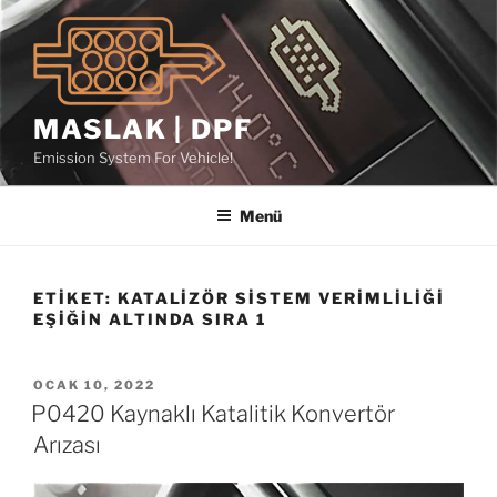
İçeriğe
geç
MASLAK | DPF
Emission System For Vehicle!
Menü
ETIKET:
KATALIZÖR SISTEM VERIMLILIĞI
EŞIĞIN ALTINDA SIRA 1
YAYIM
OCAK 10, 2022
TARIHI
P0420 Kaynaklı Katalitik Konvertör
Arızası