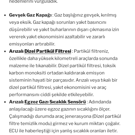
nedenlerini vurguladık.
Gevşek Gaz Kapağı
: Gaz başlığınız gevşek, kırılmış
veya eksik. Gaz kapağı sorunları yakıt basıncını
düşürebilir ve yakıt buharlarının dışarı çıkmasına izin
vererek yakıt ekonomisini azaltabilir ve zararlı
emisyonları artırabilir.
Arızalı
Dizel Partikül Filtresi
: Partikül filtreniz,
özellikle daha yüksek kilometreli araçlarda sonunda
malzeme ile tıkanabilir. Dizel partikül filtresi, toksik
karbon monoksiti ortadan kaldırarak emisyon
sisteminin hayati bir parçasıdır. Arızalı veya tıkalı bir
dizel partikül filtresi, yakıt ekonomisini ve araç
performansını ciddi şekilde etkileyebilir.
Arızalı
Egzoz Gazı Sıcaklık Sensörü
: Adındanda
anlaşılacağı üzere egzoz gazının sıcaklığını ölçer.
Çalışmadığı durumda araç jenerasyona (Dizel partikül
filtre temizlik modu) girmez ve kurum miktarı çoğalır.
ECU ile haberleştiği için yanlış sıcaklık oranları iletir.