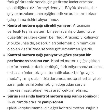
fark görürseniz, servis için getirene kadar aracınızı
olabildiğince az sürmeyi deneyin. Büyük olasılıkla bir
şeyler arızalanmanın eşiğindedir ve aracınızın tekrar
çalışmama riskini alıyorsunuz.
Kontrol motoru ışığı sürekli yanıyor
: Aracınızın
yerleşik teşhis sistemi bir şeyin yanlış olduğunu ve
düzeltilmesi gerektiğini belirledi. Aracınız iyi çalışıyor
gibi görünse de, ek sorunları önlemek için mümkün
olan en kısa sürede servise götürmeniz en iyisidir.
Kontrol motoru ışığı yanıyor ve göze çarpan bir
performans sorunu var
: Kontrol motoru ışığı açıkken
performansta tutarlı bir düşüş fark ediyorsanız, aracınız
ek hasarı önlemek için otomatik olarak bir “gevşek
moda” girmiş olabilir. Bu durumda, motora herhangi bir
zarar gelmesini önlemek için doğrudan servis
merkezimize gelmeli veya aracı çektirmelisiniz.
Sürüş sırasında kontrol motoru ışığı yanıp sönüyor
:
İlk durumda ara sıra
yanıp sönen
ışıkla
karıştırılmamalıdır, eğer kontrol motoru ışığınız