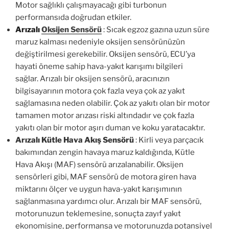
Motor sağlıklı çalışmayacağı gibi turbonun
performansıda doğrudan etkiler.
Arızalı
Oksijen Sensörü
: Sıcak egzoz gazına uzun süre
maruz kalması nedeniyle oksijen sensörünüzün
değiştirilmesi gerekebilir. Oksijen sensörü, ECU’ya
hayati öneme sahip hava-yakıt karışımı bilgileri
sağlar. Arızalı bir oksijen sensörü, aracınızın
bilgisayarının motora çok fazla veya çok az yakıt
sağlamasına neden olabilir. Çok az yakıtı olan bir motor
tamamen motor arızası riski altındadır ve çok fazla
yakıtı olan bir motor aşırı duman ve koku yaratacaktır.
Arızalı Kütle Hava Akış Sensörü
: Kirli veya parçacık
bakımından zengin havaya maruz kaldığında, Kütle
Hava Akışı (MAF) sensörü arızalanabilir. Oksijen
sensörleri gibi, MAF sensörü de motora giren hava
miktarını ölçer ve uygun hava-yakıt karışımının
sağlanmasına yardımcı olur. Arızalı bir MAF sensörü,
motorunuzun teklemesine, sonuçta zayıf yakıt
ekonomisine, performansa ve motorunuzda potansiyel