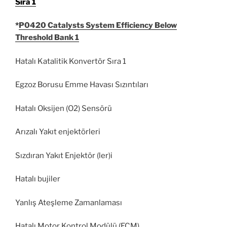
Sıra 1
*
P0420 Catalysts System Efficiency Below
Threshold Bank 1
Hatalı Katalitik Konvertör Sıra 1
Egzoz Borusu Emme Havası Sızıntıları
Hatalı Oksijen (O2) Sensörü
Arızalı Yakıt enjektörleri
Sızdıran Yakıt Enjektör (ler)i
Hatalı bujiler
Yanlış Ateşleme Zamanlaması
Hatalı Motor Kontrol Modülü (ECM)