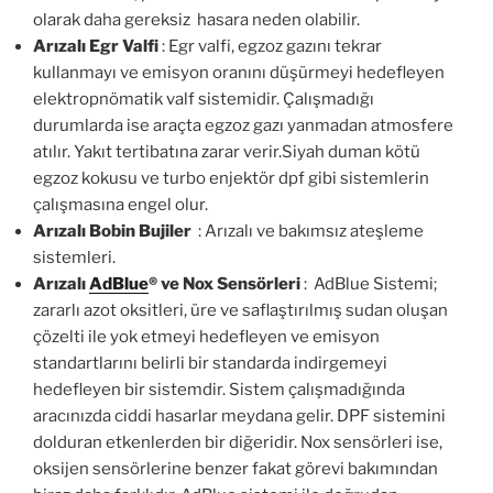
olarak daha gereksiz hasara neden olabilir.
Arızalı Egr Valfi
: Egr valfi, egzoz gazını tekrar
kullanmayı ve emisyon oranını düşürmeyi hedefleyen
elektropnömatik valf sistemidir. Çalışmadığı
durumlarda ise araçta egzoz gazı yanmadan atmosfere
atılır. Yakıt tertibatına zarar verir.Siyah duman kötü
egzoz kokusu ve turbo enjektör dpf gibi sistemlerin
çalışmasına engel olur.
Arızalı Bobin Bujiler
: Arızalı ve bakımsız ateşleme
sistemleri.
Arızalı
AdBlue
®
ve Nox Sensörleri
: AdBlue Sistemi;
zararlı azot oksitleri, üre ve saflaştırılmış sudan oluşan
çözelti ile yok etmeyi hedefleyen ve emisyon
standartlarını belirli bir standarda indirgemeyi
hedefleyen bir sistemdir. Sistem çalışmadığında
aracınızda ciddi hasarlar meydana gelir. DPF sistemini
dolduran etkenlerden bir diğeridir. Nox sensörleri ise,
oksijen sensörlerine benzer fakat görevi bakımından