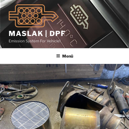
İçeriğe
geç
MASLAK | DPF
Emission System For Vehicle!
Menü