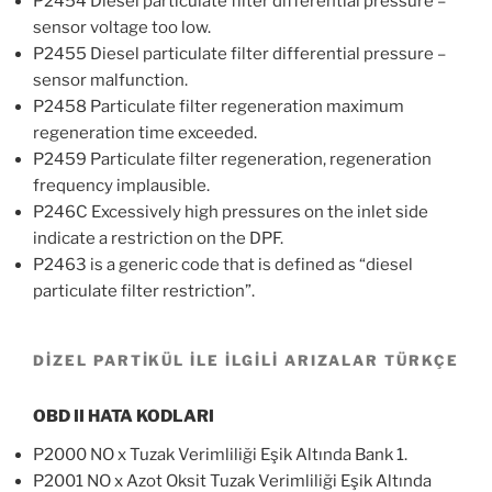
P2454 Diesel particulate filter differential pressure –
sensor voltage too low.
P2455 Diesel particulate filter differential pressure –
sensor malfunction.
P2458 Particulate filter regeneration maximum
regeneration time exceeded.
P2459 Particulate filter regeneration, regeneration
frequency implausible.
P246C Excessively high pressures on the inlet side
indicate a restriction on the DPF.
P2463 is a generic code that is defined as “diesel
particulate filter restriction”.
DİZEL PARTİKÜL İLE İLGİLİ ARIZALAR TÜRKÇE
OBD II HATA KODLARI
P2000 NO x Tuzak Verimliliği Eşik Altında Bank 1.
P2001 NO x Azot Oksit Tuzak Verimliliği Eşik Altında