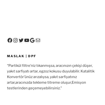
Facebook
Instagram
Twitter
YouTube
Google
E-posta
MASLAK | DPF
“Partikül filtre’niz tıkanmışsa, aracınızın çekişi düşer,
yakıt sarfiyatı artar, egzoz kokusu duyulabilir. Katalitik
Konvertör’ünüz arızalıysa, yakıt sarfiyatınız
artar,aracınızda tekleme titreme oluşur,Emisyon
testlerinden geçemeyebilirsiniz.”