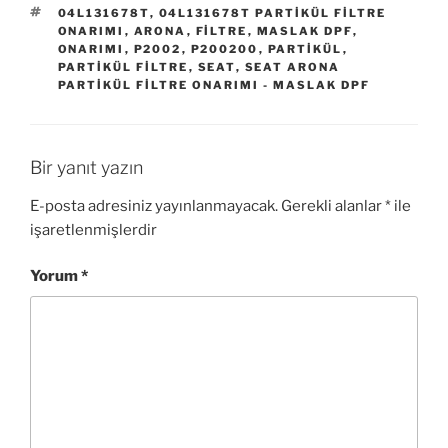
ETIKETLER
04L131678T
,
04L131678T PARTIKÜL FILTRE
ONARIMI
,
ARONA
,
FILTRE
,
MASLAK DPF
,
ONARIMI
,
P2002
,
P200200
,
PARTIKÜL
,
PARTIKÜL FILTRE
,
SEAT
,
SEAT ARONA
PARTIKÜL FILTRE ONARIMI - MASLAK DPF
Bir yanıt yazın
E-posta adresiniz yayınlanmayacak.
Gerekli alanlar
*
ile
işaretlenmişlerdir
Yorum
*