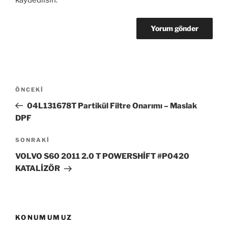
kaydedilsin.
Yazı
Önceki
ÖNCEKI
gezinmesi
Yazı
04L131678T Partikül Filtre Onarımı – Maslak
DPF
Sonraki
SONRAKI
Yazı
VOLVO S60 2011 2.0 T POWERSHİFT #P0420
KATALİZÖR
KONUMUMUZ