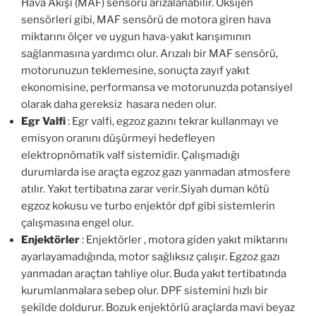
Hava Akışı (MAF) sensörü arızalanabilir. Oksijen
sensörleri gibi, MAF sensörü de motora giren hava
miktarını ölçer ve uygun hava-yakıt karışımının
sağlanmasına yardımcı olur. Arızalı bir MAF sensörü,
motorunuzun teklemesine, sonuçta zayıf yakıt
ekonomisine, performansa ve motorunuzda potansiyel
olarak daha gereksiz hasara neden olur.
Egr Valfi
: Egr valfi, egzoz gazını tekrar kullanmayı ve
emisyon oranını düşürmeyi hedefleyen
elektropnömatik valf sistemidir. Çalışmadığı
durumlarda ise araçta egzoz gazı yanmadan atmosfere
atılır. Yakıt tertibatına zarar verir.Siyah duman kötü
egzoz kokusu ve turbo enjektör dpf gibi sistemlerin
çalışmasına engel olur.
Enjektörler
: Enjektörler , motora giden yakıt miktarını
ayarlayamadığında, motor sağlıksız çalışır. Egzoz gazı
yanmadan araçtan tahliye olur. Buda yakıt tertibatında
kurumlanmalara sebep olur. DPF sistemini hızlı bir
şekilde doldurur. Bozuk enjektörlü araçlarda mavi beyaz