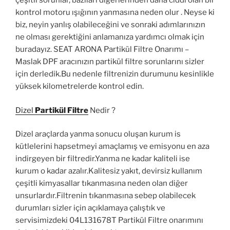
çeşitli sorunlar, bazıları diğerlerinden daha ciddi olan bir
kontrol motoru ışığının yanmasına neden olur . Neyse ki
biz, neyin yanlış olabileceğini ve sonraki adımlarınızın
ne olması gerektiğini anlamanıza yardımcı olmak için
buradayız. SEAT ARONA Partikül Filtre Onarımı –
Maslak DPF aracınızın partikül filtre sorunlarını sizler
için derledik.Bu nedenle filtrenizin durumunu kesinlikle
yüksek kilometrelerde kontrol edin.
Dizel
Partikül Filtre
Nedir ?
Dizel araçlarda yanma sonucu oluşan kurum is
kütlelerini hapsetmeyi amaçlamış ve emisyonu en aza
indirgeyen bir filtredir.Yanma ne kadar kaliteli ise
kurum o kadar azalır.Kalitesiz yakıt, devirsiz kullanım
çeşitli kimyasallar tıkanmasına neden olan diğer
unsurlardır.Filtrenin tıkanmasına sebep olabilecek
durumları sizler için açıklamaya çalıştık ve
servisimizdeki 04L131678T Partikül Filtre onarımını