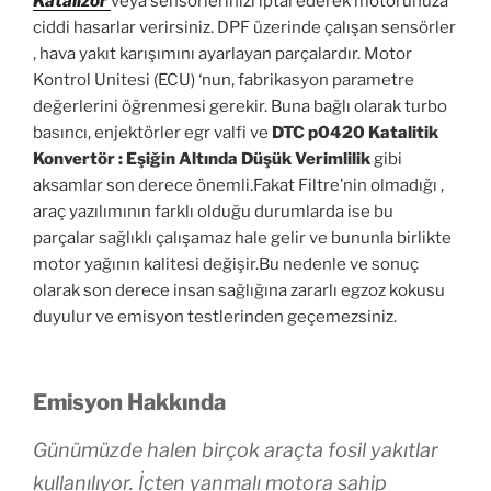
Katalizör
veya sensörlerinizi iptal ederek motorunuza
ciddi hasarlar verirsiniz. DPF üzerinde çalışan sensörler
, hava yakıt karışımını ayarlayan parçalardır. Motor
Kontrol Unitesi (ECU) ‘nun, fabrikasyon parametre
değerlerini öğrenmesi gerekir. Buna bağlı olarak turbo
basıncı, enjektörler egr valfi ve
DTC p0420 Katalitik
Konvertör : Eşiğin Altında Düşük Verimlilik
gibi
aksamlar son derece önemli.Fakat Filtre’nin olmadığı ,
araç yazılımının farklı olduğu durumlarda ise bu
parçalar sağlıklı çalışamaz hale gelir ve bununla birlikte
motor yağının kalitesi değişir.Bu nedenle ve sonuç
olarak son derece insan sağlığına zararlı egzoz kokusu
duyulur ve emisyon testlerinden geçemezsiniz.
Emisyon Hakkında
Günümüzde halen birçok araçta fosil yakıtlar
kullanılıyor. İçten yanmalı motora sahip