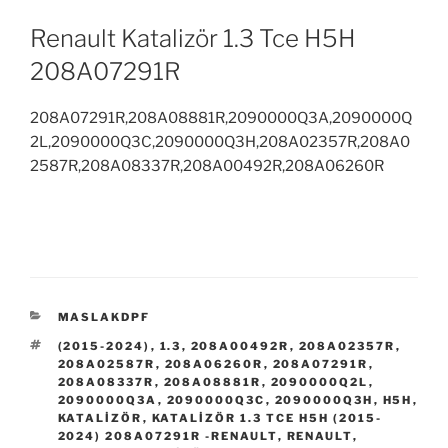
Renault Katalizör 1.3 Tce H5H
208A07291R
208A07291R,208A08881R,2090000Q3A,2090000Q
2L,2090000Q3C,2090000Q3H,208A02357R,208A0
2587R,208A08337R,208A00492R,208A06260R
KATEGORILER
MASLAKDPF
ETIKETLER
(2015-2024)
,
1.3
,
208A00492R
,
208A02357R
,
208A02587R
,
208A06260R
,
208A07291R
,
208A08337R
,
208A08881R
,
2090000Q2L
,
2090000Q3A
,
2090000Q3C
,
2090000Q3H
,
H5H
,
KATALIZÖR
,
KATALIZÖR 1.3 TCE H5H (2015-
2024) 208A07291R -RENAULT
,
RENAULT
,