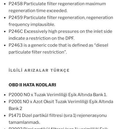
P2458 Particulate filter regeneration maximum
regeneration time exceeded.
P2459 Particulate filter regeneration, regeneration
frequency implausible.
P246C Excessively high pressures on the inlet side
indicate a restriction on the DPF.
P2463 is a generic code that is defined as “diesel
particulate filter restriction”.
İLGİLİ ARIZALAR TÜRKÇE
OBD II HATA KODLARI
P2000 NO x Tuzak Verimliliği Eşik Altında Bank 1.
P2001 NO x Azot Oksit Tuzak Verimliliği Eşik Altında
Bank 2
P1471 Dizel partikül filtresi (sıra 1) rejenerasyonu
tamamlanmadı.