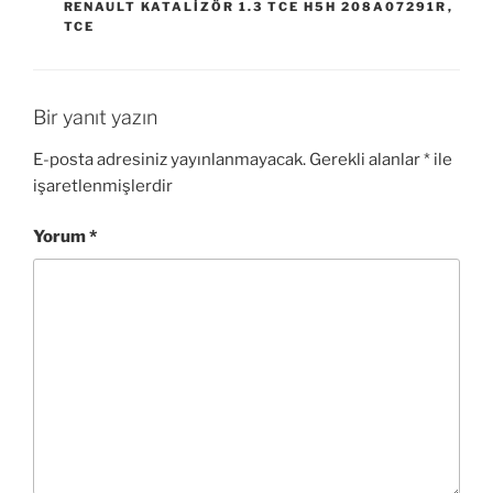
RENAULT KATALIZÖR 1.3 TCE H5H 208A07291R
,
TCE
Bir yanıt yazın
E-posta adresiniz yayınlanmayacak.
Gerekli alanlar
*
ile
işaretlenmişlerdir
Yorum
*