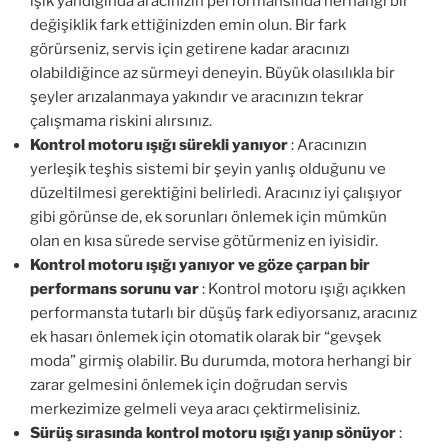
ışık yandığında aracınızın performansında herhangi bir
değişiklik fark ettiğinizden emin olun. Bir fark
görürseniz, servis için getirene kadar aracınızı
olabildiğince az sürmeyi deneyin. Büyük olasılıkla bir
şeyler arızalanmaya yakındır ve aracınızın tekrar
çalışmama riskini alırsınız.
Kontrol motoru ışığı sürekli yanıyor
: Aracınızın
yerleşik teşhis sistemi bir şeyin yanlış olduğunu ve
düzeltilmesi gerektiğini belirledi. Aracınız iyi çalışıyor
gibi görünse de, ek sorunları önlemek için mümkün
olan en kısa sürede servise götürmeniz en iyisidir.
Kontrol motoru ışığı yanıyor ve göze çarpan bir
performans sorunu var
: Kontrol motoru ışığı açıkken
performansta tutarlı bir düşüş fark ediyorsanız, aracınız
ek hasarı önlemek için otomatik olarak bir “gevşek
moda” girmiş olabilir. Bu durumda, motora herhangi bir
zarar gelmesini önlemek için doğrudan servis
merkezimize gelmeli veya aracı çektirmelisiniz.
Sürüş sırasında kontrol motoru ışığı yanıp sönüyor
: