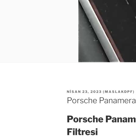
YAYIM
NISAN 23, 2023
(
MASLAKDPF
)
TARIHI
Porsche Panamera Di
Porsche Paname
Filtresi