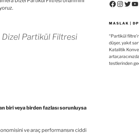
era Dizel Partikül Filtresi onarımını
Faceboo
Insta
Twit
Y
ıyoruz.
MASLAK | DP
zel Partikül Filtresi
“Partikül filtre
düşer, yakıt sar
Katalitik Konver
artar,aracınızd
testlerinden ge
an biri veya birden fazlası sorunluysa
konomisini ve araç performansını ciddi