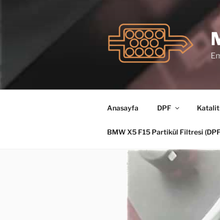
İçeriğe
geç
Em
Anasayfa
DPF
Katalit
BMW X5 F15 Partikül Filtresi (D