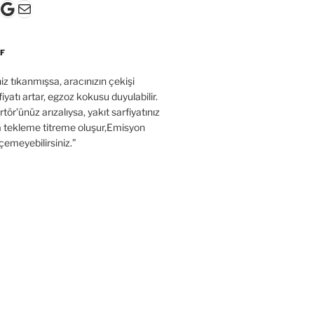
k
gram
ter
ouTube
Google
E-posta
F
’niz tıkanmışsa, aracınızın çekişi
fiyatı artar, egzoz kokusu duyulabilir.
tör’ünüz arızalıysa, yakıt sarfiyatınız
a tekleme titreme oluşur,Emisyon
çemeyebilirsiniz.”