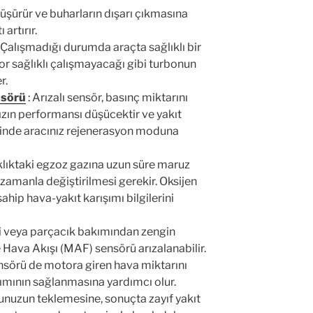
düşürür ve buharların dışarı çıkmasına
artırır.
 Çalışmadığı durumda araçta sağlıklı bir
 sağlıklı çalışmayacağı gibi turbonun
r.
nsörü
:
Arızalı sensör, basınç miktarını
zın performansı düşücektir ve yakıt
iğinde aracınız rejenerasyon moduna
klıktaki egzoz gazına uzun süre maruz
zamanla değiştirilmesi gerekir. Oksijen
hip hava-yakıt karışımı bilgilerini
rli veya parçacık bakımından zengin
 Hava Akışı (MAF) sensörü arızalanabilir.
ensörü de motora giren hava miktarını
şımının sağlanmasına yardımcı olur.
unuzun teklemesine, sonuçta zayıf yakıt