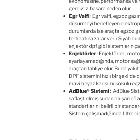
ekonomisine, performansa ve 
gereksiz hasara neden olur.
Egr Valfi
: Egr valfi, egzoz gaz
düşürmeyi hedefleyen elektropn
durumlarda ise araçta egzoz ga
tertibatına zarar verir.Siyah 
enjektör dpf gibi sistemlerin ça
Enjektörler
: Enjektörler , moto
ayarlayamadığında, motor sağlı
araçtan tahliye olur. Buda yakı
DPF sistemini hızlı bir şekilde
mavi beyaz karışımı kokulu egzo
AdBlue
®
Sistemi
: AdBlue Siste
saflaştırılmış sudan oluşan çöz
standartlarını belirli bir stand
Sistem çalışmadığında filtre cid