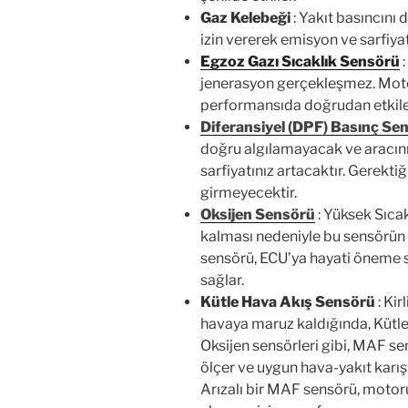
Gaz Kelebeği
: Yakıt basıncını 
izin vererek emisyon ve sarfiyatı 
Egzoz Gazı Sıcaklık Sensörü
:
jenerasyon gerçekleşmez. Motor
performansıda doğrudan etkile
Diferansiyel (DPF) Basınç Se
doğru algılamayacak ve aracını
sarfiyatınız artacaktır. Gerekt
girmeyecektir.
Oksijen Sensörü
: Yüksek Sıca
kalması nedeniyle bu sensörün 
sensörü, ECU’ya hayati öneme sa
sağlar.
Kütle Hava Akış Sensörü
: Ki
havaya maruz kaldığında, Kütle
Oksijen sensörleri gibi, MAF s
ölçer ve uygun hava-yakıt karı
Arızalı bir MAF sensörü, motor