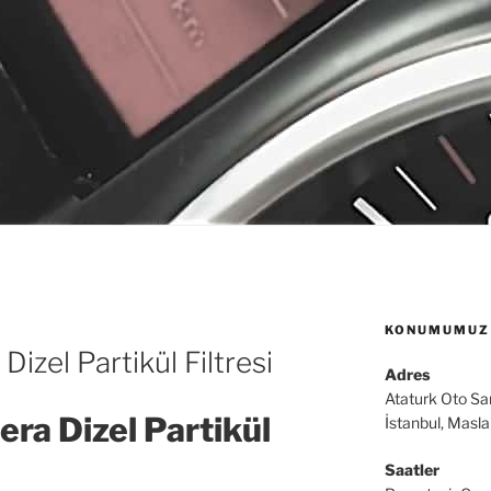
KONUMUMUZ
zel Partikül Filtresi
Adres
Ataturk Oto Sa
ra Dizel Partikül
İstanbul, Masl
Saatler