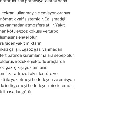
motorunuzda potansiyel olarak daha
ını tekrar kullanmayı ve emisyon oranını
ömatik valf sistemidir. Çalışmadığı
zı yanmadan atmosfere atılır. Yakıt
duman kötü egzoz kokusu ve turbo
lışmasına engel olur.
ra giden yakıt miktarını
ksız çalışır. Egzoz gazı yanmadan
t tertibatında kurumlanmalara sebep olur.
 doldurur. Bozuk enjektörlü araçlarda
z gazı çıkışı gözlemlenir.
mi; zararlı azot oksitleri, üre ve
elti ile yok etmeyi hedefleyen ve emisyon
arda indirgemeyi hedefleyen bir sistemdir.
di hasarlar görür.