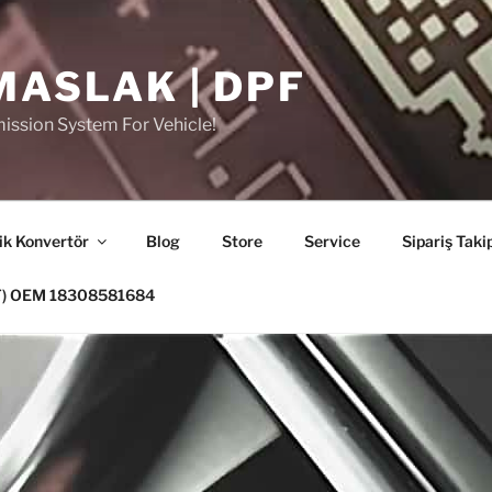
MASLAK | DPF
ission System For Vehicle!
ik Konvertör
Blog
Store
Service
Sipariş Taki
PF) OEM 18308581684