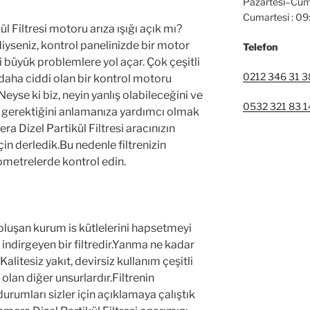
Pazartesi–Cum
Cumartesi : 0
 Filtresi motoru arıza ışığı açık mı?
iyseniz, kontrol panelinizde bir motor
Telefon
i büyük problemlere yol açar. Çok çeşitli
0212 346 31 3
 daha ciddi olan bir kontrol motoru
Neyse ki biz, neyin yanlış olabileceğini ve
0532 321 83 1
ı gerektiğini anlamanıza yardımcı olmak
a Dizel Partikül Filtresi aracınızın
 için derledik.Bu nedenle filtrenizin
ometrelerde kontrol edin.
luşan kurum is kütlelerini hapsetmeyi
ndirgeyen bir filtredir.Yanma ne kadar
Kalitesiz yakıt, devirsiz kullanım çeşitli
lan diğer unsurlardır.Filtrenin
rumları sizler için açıklamaya çalıştık