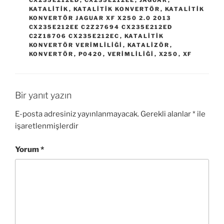
KATALITIK
,
KATALITIK KONVERTÖR
,
KATALITIK
KONVERTÖR JAGUAR XF X250 2.0 2013
CX235E212EE C2Z27694 CX235E212ED
C2Z18706 CX235E212EC
,
KATALITIK
KONVERTÖR VERIMLILIĞI
,
KATALIZÖR
,
KONVERTÖR
,
P0420
,
VERIMLILIĞI
,
X250
,
XF
Bir yanıt yazın
E-posta adresiniz yayınlanmayacak.
Gerekli alanlar
*
ile
işaretlenmişlerdir
Yorum
*