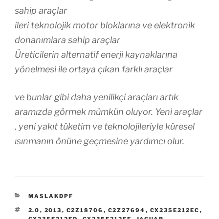
sahip araçlar
ileri teknolojik motor bloklarına ve elektronik
donanımlara sahip araçlar
Üreticilerin alternatif enerji kaynaklarına
yönelmesi ile ortaya çıkan farklı araçlar
ve bunlar gibi daha yenilikçi araçları artık
aramızda görmek mümkün oluyor. Yeni araçlar
, yeni yakıt tüketim ve teknolojileriyle küresel
ısınmanın önüne geçmesine yardımcı olur.
KATEGORILER
MASLAKDPF
ETIKETLER
2.0
,
2013
,
C2Z18706
,
C2Z27694
,
CX235E212EC
,
CX235E212ED
,
CX235E212EE
,
JAGUAR
,