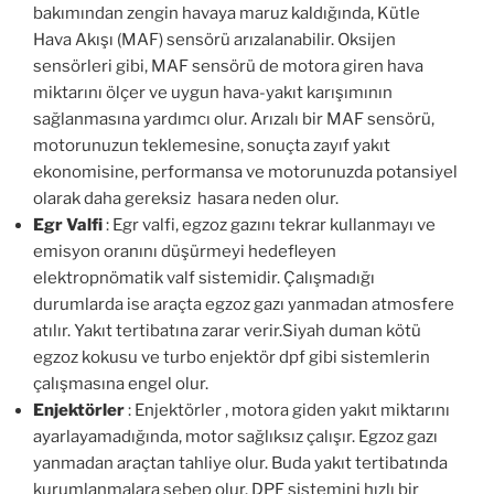
bakımından zengin havaya maruz kaldığında, Kütle
Hava Akışı (MAF) sensörü arızalanabilir. Oksijen
sensörleri gibi, MAF sensörü de motora giren hava
miktarını ölçer ve uygun hava-yakıt karışımının
sağlanmasına yardımcı olur. Arızalı bir MAF sensörü,
motorunuzun teklemesine, sonuçta zayıf yakıt
ekonomisine, performansa ve motorunuzda potansiyel
olarak daha gereksiz hasara neden olur.
Egr Valfi
: Egr valfi, egzoz gazını tekrar kullanmayı ve
emisyon oranını düşürmeyi hedefleyen
elektropnömatik valf sistemidir. Çalışmadığı
durumlarda ise araçta egzoz gazı yanmadan atmosfere
atılır. Yakıt tertibatına zarar verir.Siyah duman kötü
egzoz kokusu ve turbo enjektör dpf gibi sistemlerin
çalışmasına engel olur.
Enjektörler
: Enjektörler , motora giden yakıt miktarını
ayarlayamadığında, motor sağlıksız çalışır. Egzoz gazı
yanmadan araçtan tahliye olur. Buda yakıt tertibatında
kurumlanmalara sebep olur. DPF sistemini hızlı bir