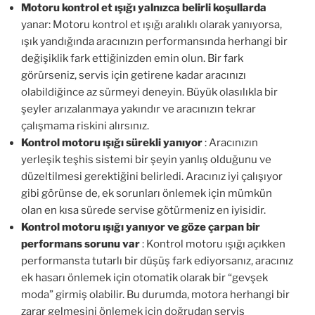
Motoru kontrol et ışığı yalnızca belirli koşullarda
yanar: Motoru kontrol et ışığı aralıklı olarak yanıyorsa,
ışık yandığında aracınızın performansında herhangi bir
değişiklik fark ettiğinizden emin olun. Bir fark
görürseniz, servis için getirene kadar aracınızı
olabildiğince az sürmeyi deneyin. Büyük olasılıkla bir
şeyler arızalanmaya yakındır ve aracınızın tekrar
çalışmama riskini alırsınız.
Kontrol motoru ışığı sürekli yanıyor
: Aracınızın
yerleşik teşhis sistemi bir şeyin yanlış olduğunu ve
düzeltilmesi gerektiğini belirledi. Aracınız iyi çalışıyor
gibi görünse de, ek sorunları önlemek için mümkün
olan en kısa sürede servise götürmeniz en iyisidir.
Kontrol motoru ışığı yanıyor ve göze çarpan bir
performans sorunu var
: Kontrol motoru ışığı açıkken
performansta tutarlı bir düşüş fark ediyorsanız, aracınız
ek hasarı önlemek için otomatik olarak bir “gevşek
moda” girmiş olabilir. Bu durumda, motora herhangi bir
zarar gelmesini önlemek için doğrudan servis