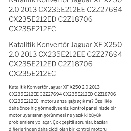
2.0 2013 CX235E212EE C2Z27694
CX235E212ED C2Z18706
CX235E212EC
Katalitik Konvertör Jaguar XF X250
2.0 2013 CX235E212EE C2Z27694
CX235E212ED C2Z18706
CX235E212EC
Katalitik Konvertör Jaguar XF X250 2.0 2013
CX235E212EE C2Z27694 CX235E212ED C2Z18706
CX235E212EC motoru arıza ışığı açık mı? Özellikle
daha önce hiç görmediyseniz, kontrol panelinizde bir
motor uyarısının görünmesi ne yazık ki büyük
problemlere yol açar. Çok çeşitli sorunlar, bazıları
diğerlerinden daha ciddi olan bir kontrol motoru