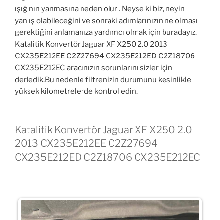
ışığının yanmasına neden olur . Neyse ki biz, neyin
yanlış olabileceğini ve sonraki adımlarınızın ne olması
gerektiğini anlamanıza yardımcı olmak için buradayız.
Katalitik Konvertör Jaguar XF X250 2.0 2013
CX235E212EE C2Z27694 CX235E212ED C2Z18706
CX235E212EC aracınızın sorunlarını sizler için
derledik.Bu nedenle filtrenizin durumunu kesinlikle
yüksek kilometrelerde kontrol edin.
Katalitik Konvertör Jaguar XF X250 2.0
2013 CX235E212EE C2Z27694
CX235E212ED C2Z18706 CX235E212EC