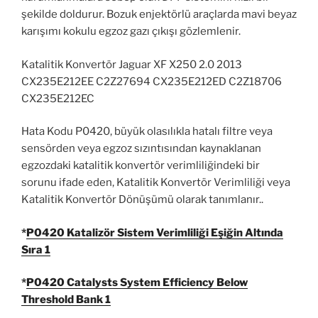
şekilde doldurur. Bozuk enjektörlü araçlarda mavi beyaz
karışımı kokulu egzoz gazı çıkışı gözlemlenir.
Katalitik Konvertör Jaguar XF X250 2.0 2013
CX235E212EE C2Z27694 CX235E212ED C2Z18706
CX235E212EC
Hata Kodu P0420, büyük olasılıkla hatalı filtre veya
sensörden veya egzoz sızıntısından kaynaklanan
egzozdaki katalitik konvertör verimliliğindeki bir
sorunu ifade eden, Katalitik Konvertör Verimliliği veya
Katalitik Konvertör Dönüşümü olarak tanımlanır..
*
P0420 Katalizör Sistem Verimliliği Eşiğin Altında
Sıra 1
*
P0420 Catalysts System Efficiency Below
Threshold Bank 1