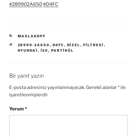
#289902A650
#D4FC
KATEGORILER
MASLAKDPF
ETIKETLER
28990-2A650
,
D4FC
,
DIZEL
,
FILTRESI
,
HYUNDAI
,
I20
,
PARTIKÜL
Bir yanıt yazın
E-posta adresiniz yayınlanmayacak.
Gerekli alanlar
*
ile
işaretlenmişlerdir
Yorum
*