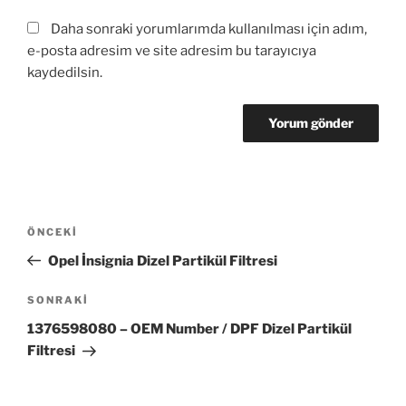
Daha sonraki yorumlarımda kullanılması için adım,
e-posta adresim ve site adresim bu tarayıcıya
kaydedilsin.
Yazı
Önceki
ÖNCEKI
gezinmesi
Yazı
Opel İnsignia Dizel Partikül Filtresi
Sonraki
SONRAKI
Yazı
1376598080 – OEM Number / DPF Dizel Partikül
Filtresi