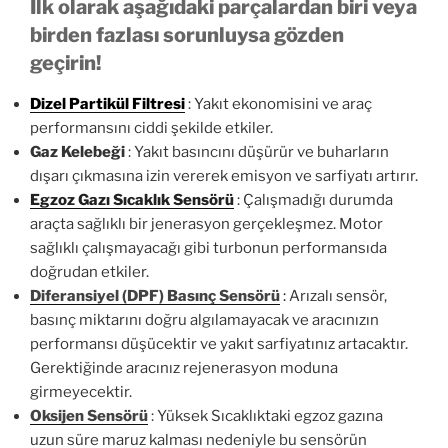
İlk olarak aşağıdaki parçalardan biri veya
birden fazlası sorunluysa gözden
geçirin!
Dizel Partikül Filtresi
: Yakıt ekonomisini ve araç
performansını ciddi şekilde etkiler.
Gaz Kelebeği
: Yakıt basıncını düşürür ve buharların
dışarı çıkmasına izin vererek emisyon ve sarfiyatı artırır.
Egzoz Gazı Sıcaklık Sensörü
: Çalışmadığı durumda
araçta sağlıklı bir jenerasyon gerçekleşmez. Motor
sağlıklı çalışmayacağı gibi turbonun performansıda
doğrudan etkiler.
Diferansiyel (DPF) Basınç Sensörü
:
Arızalı sensör,
basınç miktarını doğru algılamayacak ve aracınızın
performansı düşücektir ve yakıt sarfiyatınız artacaktır.
Gerektiğinde aracınız rejenerasyon moduna
girmeyecektir.
Oksijen Sensörü
: Yüksek Sıcaklıktaki egzoz gazına
uzun süre maruz kalması nedeniyle bu sensörün