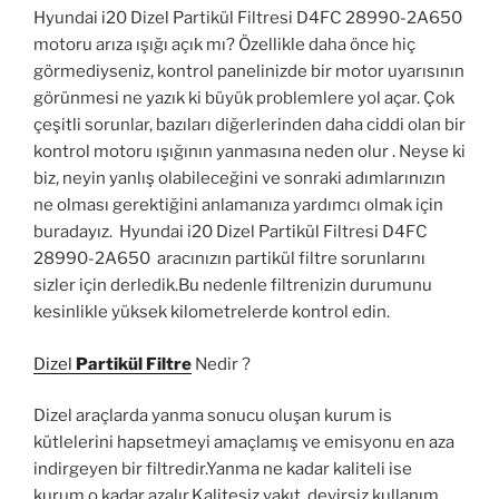
Hyundai i20 Dizel Partikül Filtresi D4FC 28990-2A650
motoru arıza ışığı açık mı? Özellikle daha önce hiç
görmediyseniz, kontrol panelinizde bir motor uyarısının
görünmesi ne yazık ki büyük problemlere yol açar. Çok
çeşitli sorunlar, bazıları diğerlerinden daha ciddi olan bir
kontrol motoru ışığının yanmasına neden olur . Neyse ki
biz, neyin yanlış olabileceğini ve sonraki adımlarınızın
ne olması gerektiğini anlamanıza yardımcı olmak için
buradayız. Hyundai i20 Dizel Partikül Filtresi D4FC
28990-2A650 aracınızın partikül filtre sorunlarını
sizler için derledik.Bu nedenle filtrenizin durumunu
kesinlikle yüksek kilometrelerde kontrol edin.
Dizel
Partikül Filtre
Nedir ?
Dizel araçlarda yanma sonucu oluşan kurum is
kütlelerini hapsetmeyi amaçlamış ve emisyonu en aza
indirgeyen bir filtredir.Yanma ne kadar kaliteli ise
kurum o kadar azalır.Kalitesiz yakıt, devirsiz kullanım