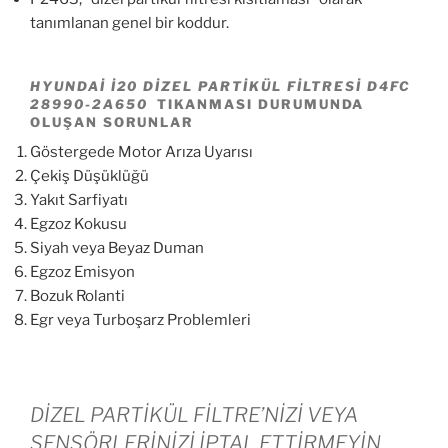
tanımlanan genel bir koddur.
HYUNDAI I20 DIZEL PARTIKÜL FILTRESI D4FC
28990-2A650
TIKANMASI DURUMUNDA
OLUŞAN SORUNLAR
Göstergede Motor Arıza Uyarısı
Çekiş Düşüklüğü
Yakıt Sarfiyatı
Egzoz Kokusu
Siyah veya Beyaz Duman
Egzoz Emisyon
Bozuk Rolanti
Egr veya Turboşarz Problemleri
DİZEL PARTİKÜL FİLTRE’NİZİ VEYA
SENSÖRLERİNİZİ İPTAL ETTİRMEYİN