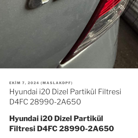
YAYIM
EKIM 7, 2024
(
MASLAKDPF
)
TARIHI
Hyundai i20 Dizel Partikül Filtresi
D4FC 28990-2A650
Hyundai i20 Dizel Partikül
Filtresi D4FC 28990-2A650