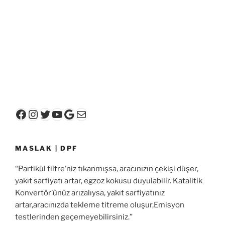
Facebook
Instagram
Twitter
YouTube
Google
E-posta
MASLAK | DPF
“Partikül filtre’niz tıkanmışsa, aracınızın çekişi düşer,
yakıt sarfiyatı artar, egzoz kokusu duyulabilir. Katalitik
Konvertör’ünüz arızalıysa, yakıt sarfiyatınız
artar,aracınızda tekleme titreme oluşur,Emisyon
testlerinden geçemeyebilirsiniz.”