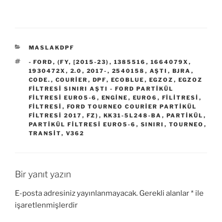
KATEGORILER
MASLAKDPF
ETIKETLER
- FORD
,
(FY
,
[2015-23)
,
1385516
,
1664079X
,
1930472X
,
2.0
,
2017-
,
2540158
,
AŞTI
,
BJRA
,
CODE.
,
COURIER
,
DPF
,
ECOBLUE
,
EGZOZ
,
EGZOZ
FILTRESI SINIRI AŞTI - FORD PARTIKÜL
FILTRESI EURO5-6
,
ENGINE
,
EURO6
,
FİLİTRESİ
,
FILTRESI
,
FORD TOURNEO COURIER PARTIKÜL
FILTRESI 2017
,
FZ)
,
KK31-5L248-BA
,
PARTIKÜL
,
PARTIKÜL FILTRESI EURO5-6
,
SINIRI
,
TOURNEO
,
TRANSIT
,
V362
Bir yanıt yazın
E-posta adresiniz yayınlanmayacak.
Gerekli alanlar
*
ile
işaretlenmişlerdir