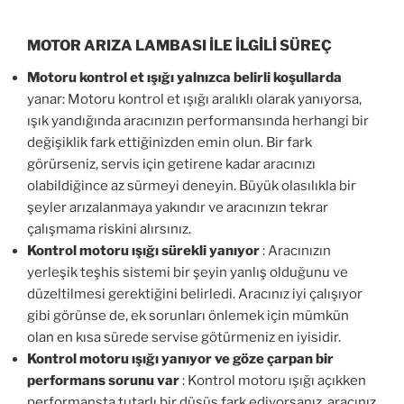
MOTOR ARIZA LAMBASI İLE İLGİLİ SÜREÇ
Motoru kontrol et ışığı yalnızca belirli koşullarda
yanar: Motoru kontrol et ışığı aralıklı olarak yanıyorsa,
ışık yandığında aracınızın performansında herhangi bir
değişiklik fark ettiğinizden emin olun. Bir fark
görürseniz, servis için getirene kadar aracınızı
olabildiğince az sürmeyi deneyin. Büyük olasılıkla bir
şeyler arızalanmaya yakındır ve aracınızın tekrar
çalışmama riskini alırsınız.
Kontrol motoru ışığı sürekli yanıyor
: Aracınızın
yerleşik teşhis sistemi bir şeyin yanlış olduğunu ve
düzeltilmesi gerektiğini belirledi. Aracınız iyi çalışıyor
gibi görünse de, ek sorunları önlemek için mümkün
olan en kısa sürede servise götürmeniz en iyisidir.
Kontrol motoru ışığı yanıyor ve göze çarpan bir
performans sorunu var
: Kontrol motoru ışığı açıkken
performansta tutarlı bir düşüş fark ediyorsanız, aracınız