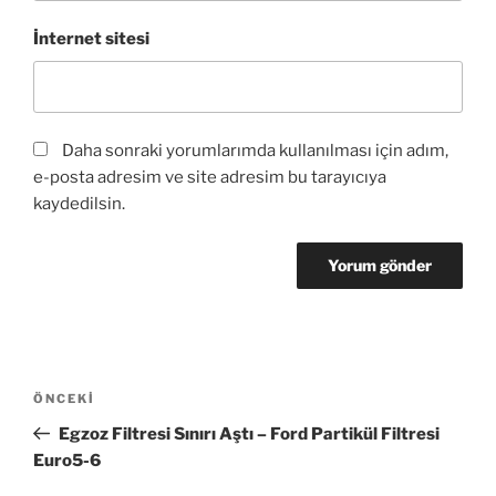
İnternet sitesi
Daha sonraki yorumlarımda kullanılması için adım,
e-posta adresim ve site adresim bu tarayıcıya
kaydedilsin.
Yazı
Önceki
ÖNCEKI
gezinmesi
Yazı
Egzoz Filtresi Sınırı Aştı – Ford Partikül Filtresi
Euro5-6