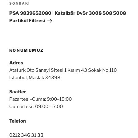
Sonraki
SONRAKI
Yazı
PSA 9839652080 | Katalizör Dv5r 3008 508 5008
Partikül Filtresi
KONUMUMUZ
Adres
Ataturk Oto Sanayi Sitesi 1 Kısım 43 Sokak No 110
İstanbul, Maslak 34398
Saatler
Pazartesi–Cuma: 9:00–19:00
Cumartesi : 09:00–17:00
Telefon
0212 346 31 38