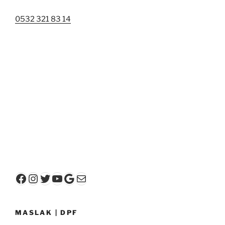
0532 321 83 14
Facebook
Instagram
Twitter
YouTube
Google
E-posta
MASLAK | DPF