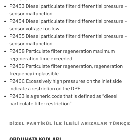
P2453 Diesel particulate filter differential pressure –
sensor malfunction.
P2454 Diesel particulate filter differential pressure –
sensor voltage too low.
P2455 Diesel particulate filter differential pressure –
sensor malfunction.
P2458 Particulate filter regeneration maximum
regeneration time exceeded.
P2459 Particulate filter regeneration, regeneration
frequency implausible.
P246C Excessively high pressures on the inlet side
indicate a restriction on the DPF.
P2463 is a generic code that is defined as “diesel
particulate filter restriction”.
DİZEL PARTİKÜL İLE İLGİLİ ARIZALAR TÜRKÇE
OBD II HATA KODLARI