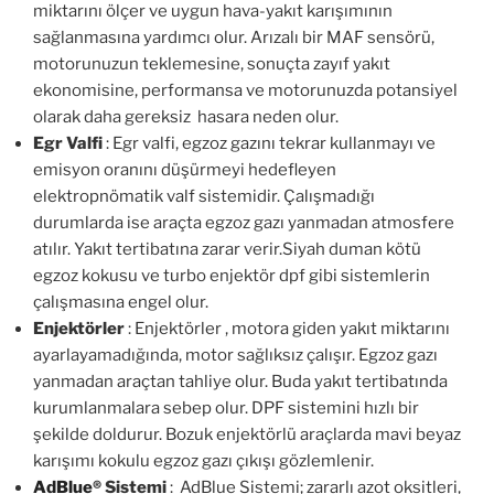
miktarını ölçer ve uygun hava-yakıt karışımının
sağlanmasına yardımcı olur. Arızalı bir MAF sensörü,
motorunuzun teklemesine, sonuçta zayıf yakıt
ekonomisine, performansa ve motorunuzda potansiyel
olarak daha gereksiz hasara neden olur.
Egr Valfi
: Egr valfi, egzoz gazını tekrar kullanmayı ve
emisyon oranını düşürmeyi hedefleyen
elektropnömatik valf sistemidir. Çalışmadığı
durumlarda ise araçta egzoz gazı yanmadan atmosfere
atılır. Yakıt tertibatına zarar verir.Siyah duman kötü
egzoz kokusu ve turbo enjektör dpf gibi sistemlerin
çalışmasına engel olur.
Enjektörler
: Enjektörler , motora giden yakıt miktarını
ayarlayamadığında, motor sağlıksız çalışır. Egzoz gazı
yanmadan araçtan tahliye olur. Buda yakıt tertibatında
kurumlanmalara sebep olur. DPF sistemini hızlı bir
şekilde doldurur. Bozuk enjektörlü araçlarda mavi beyaz
karışımı kokulu egzoz gazı çıkışı gözlemlenir.
AdBlue
®
Sistemi
: AdBlue Sistemi; zararlı azot oksitleri,