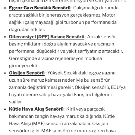
dışarı çıkmasına izin vererek emisyon ve sarfiyatı artırır.
Egzoz Gazı Sıcaklık Sensörü
: Çalışmadığı durumda
araçta sağlıklı bir jenerasyon gerçekleşmez. Motor
sağlıklı çalışmayacağı gibi turbonun performansıda
doğrudan etkiler.
Diferansiyel (DPF) Basınç Sensörü
:
Arızalı sensör,
basınç miktarını doğru algılamayacak ve aracınızın
performansı düşücektir ve yakıt sarfiyatınız artacaktır.
Gerektiğinde aracınız rejenerasyon moduna
girmeyecektir.
Oksijen Sensörü
: Yüksek Sıcaklıktaki egzoz gazına
uzun süre maruz kalması nedeniyle bu sensörün
zamanla değiştirilmesi gerekir. Oksijen sensörü, ECU’ya
hayati öneme sahip hava-yakıt karışımı bilgilerini
sağlar.
Kütle Hava Akış Sensörü
: Kirli veya parçacık
bakımından zengin havaya maruz kaldığında, Kütle
Hava Akışı (MAF) sensörü arızalanabilir. Oksijen
sensörleri gibi, MAF sensörü de motora giren hava