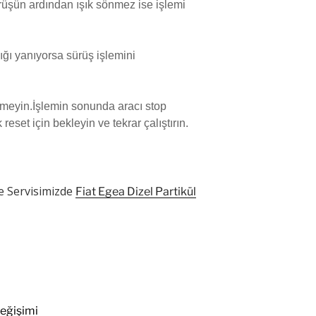
rüşün ardından ışık sönmez ise işlemi
ğı yanıyorsa sürüş işlemini
emeyin.İşlemin sonunda aracı stop
eset için bekleyin ve tekrar çalıştırın.
e Servisimizde
Fiat Egea Dizel Partikül
eğişimi