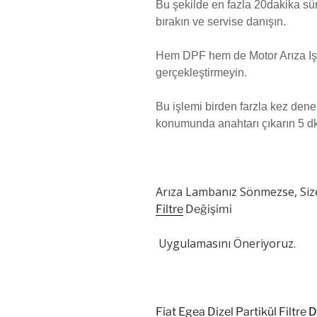
Bu şekilde en fazla 20dakika sü
bırakın ve servise danışın.
Hem DPF hem de Motor Arıza Işı
gerçekleştirmeyin.
Bu işlemi birden farzla kez den
konumunda anahtarı çıkarın 5 dk r
Arıza Lambanız Sönmezse, Siz
Filtre
Değişimi
Uygulamasını Öneriyoruz.
Fiat Egea Dizel Partikül Filtre
D