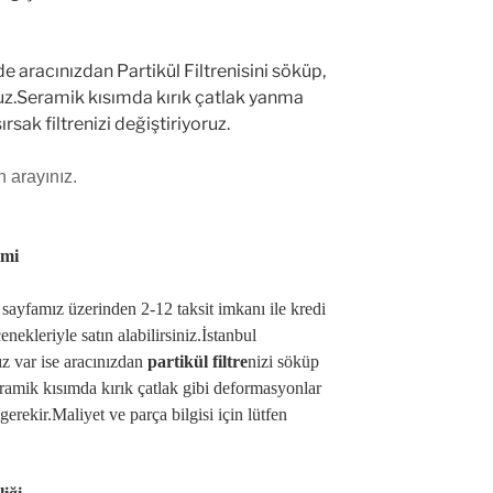
e aracınızdan Partikül Filtrenisini söküp,
uz.Seramik kısımda kırık çatlak yanma
rsak filtrenizi değiştiriyoruz.
n arayınız.
imi
sayfamız üzerinden 2-12 taksit imkanı ile kredi
ekleriyle satın alabilirsiniz.İstanbul
z var ise aracınızdan
partikül filtre
nizi söküp
ramik kısımda kırık çatlak gibi deformasyonlar
 gerekir.Maliyet ve parça bilgisi için lütfen