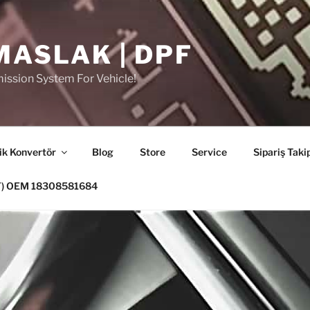
MASLAK | DPF
ission System For Vehicle!
ik Konvertör
Blog
Store
Service
Sipariş Taki
PF) OEM 18308581684