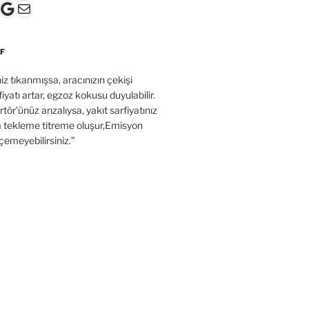
k
gram
ter
ouTube
Google
E-posta
F
’niz tıkanmışsa, aracınızın çekişi
fiyatı artar, egzoz kokusu duyulabilir.
tör’ünüz arızalıysa, yakıt sarfiyatınız
a tekleme titreme oluşur,Emisyon
çemeyebilirsiniz.”