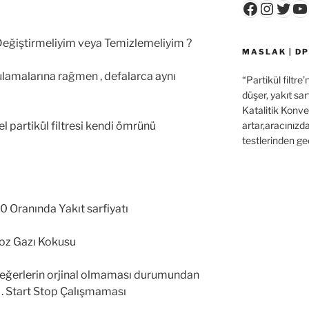
Faceboo
Insta
Twit
Y
 Değiştirmeliyim veya Temizlemeliyim ?
MASLAK | DP
gulamalarına rağmen , defalarca aynı
“Partikül filtre
düşer, yakıt sar
Katalitik Konver
artar,aracınızd
l partikül filtresi kendi ömrünü
testlerinden ge
30 Oranında Yakıt sarfiyatı
oz Gazı Kokusu
i değerlerin orjinal olmaması durumundan
. Start Stop Çalışmaması