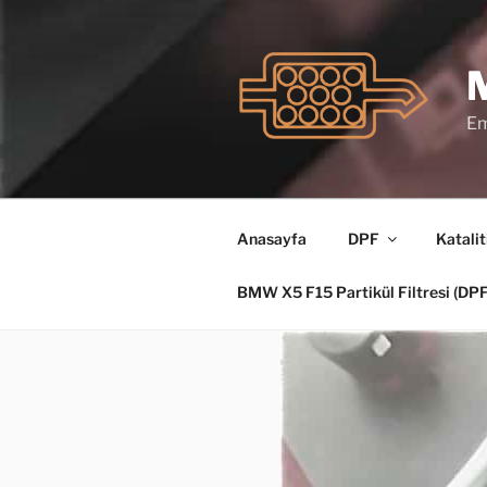
İçeriğe
geç
Em
Anasayfa
DPF
Katalit
BMW X5 F15 Partikül Filtresi (D