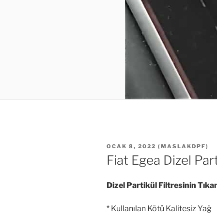
YAYIM
OCAK 8, 2022
(
MASLAKDPF
)
TARIHI
Fiat Egea Dizel Part
Dizel Partikül Filtresinin Tık
* Kullanılan Kötü Kalitesiz Yağ