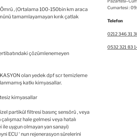
Pazartesi–Cum
Cumartesi : 0
ndi Ömrü , (Ortalama 100-150bin km araca
ümünü tamamlayamayan kırık çatlak
Telefon
0212 346 31 3
0532 321 83 1
 tertibatındaki çözümlenemeyen
İKASYON olan yedek dpf scr temizleme
lanmamış katkı kimyasallar.
itesiz kimyasallar
zel partikül filtresi basınç sensörü , veya
n çalışmaz hale gelmesi veya hatalı
i ile uygun olmayan yan sanayi)
i ECU ‘ nun rejenerasyon sürelerini