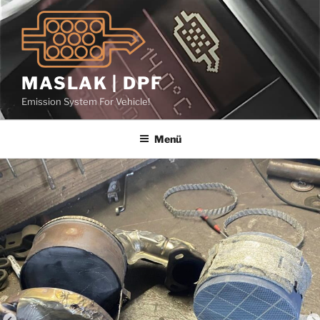
İçeriğe
geç
MASLAK | DPF
Emission System For Vehicle!
Menü