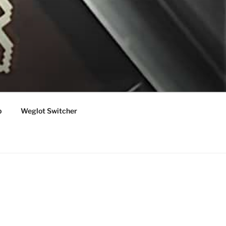
p
Weglot Switcher