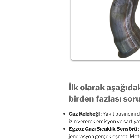
İlk olarak aşağıda
birden fazlası sor
Gaz Kelebeği
: Yakıt basıncını 
izin vererek emisyon ve sarfiyatı 
Egzoz Gazı Sıcaklık Sensörü
:
jenerasyon gerçekleşmez. Motor