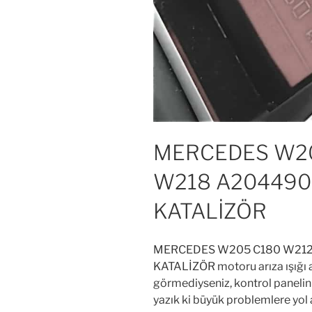
MERCEDES W20
W218 A204490
KATALİZÖR
MERCEDES W205 C180 W212
KATALİZÖR motoru arıza ışığı a
görmediyseniz, kontrol panelin
yazık ki büyük problemlere yol a