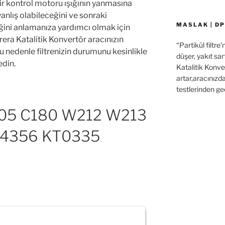
ir kontrol motoru ışığının yanmasına
yanlış olabileceğini ve sonraki
MASLAK | DP
iğini anlamanıza yardımcı olmak için
ra Katalitik Konvertör aracınızın
“Partikül filtre
.Bu nedenle filtrenizin durumunu kesinlikle
düşer, yakıt sar
edin.
Katalitik Konver
artar,aracınızd
testlerinden ge
5 C180 W212 W213
4356 KT0335