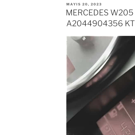
YAYIM
MAYIS 20, 2023
TARIHI
MERCEDES W205 
A2044904356 KT