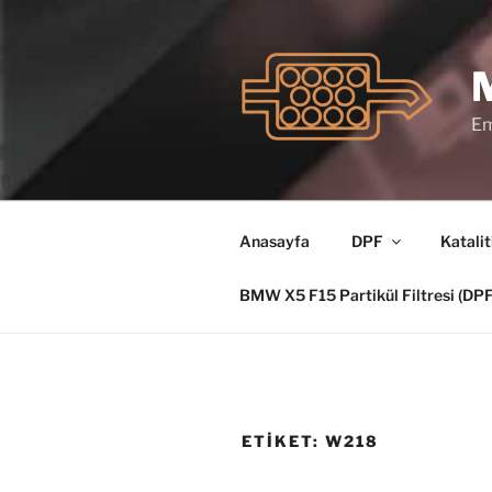
İçeriğe
geç
Em
Anasayfa
DPF
Katalit
BMW X5 F15 Partikül Filtresi (D
ETIKET:
W218