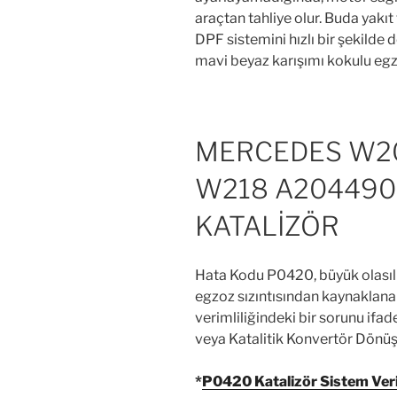
araçtan tahliye olur. Buda yakı
DPF sistemini hızlı bir şekilde
mavi beyaz karışımı kokulu egzo
MERCEDES W20
W218 A204490
KATALİZÖR
Hata Kodu P0420, büyük olasılık
egzoz sızıntısından kaynaklana
verimliliğindeki bir sorunu ifad
veya Katalitik Konvertör Dönüş
*
P0420 Katalizör Sistem Veriml