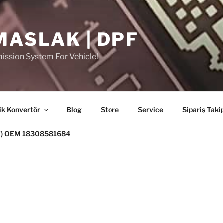
MASLAK | DPF
ission System For Vehicle!
ik Konvertör
Blog
Store
Service
Sipariş Taki
PF) OEM 18308581684