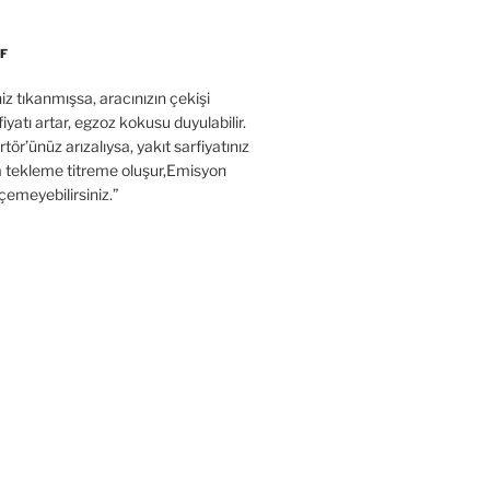
F
’niz tıkanmışsa, aracınızın çekişi
fiyatı artar, egzoz kokusu duyulabilir.
tör’ünüz arızalıysa, yakıt sarfiyatınız
a tekleme titreme oluşur,Emisyon
çemeyebilirsiniz.”