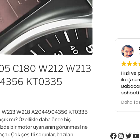
5 C180 W212 W213
Hızlı ve 
4356 KT0335
ile iş s
Babacan
sohbeti 
Temiz işc
Daha faz
 W213 W218 A2044904356 KT0335
çık mı? Özellikle daha önce hiç
izde bir motor uyarısının görünmesi ne
Faceboo
Insta
Twit
Y
çar. Çok çeşitli sorunlar, bazıları