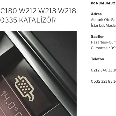
KONUMUMUZ
C180 W212 W213 W218
Adres
0335 KATALİZÖR
Ataturk Oto Sa
İstanbul, Masl
Saatler
Pazartesi–Cum
Cumartesi : 0
Telefon
0212 346 31 3
0532 321 83 1