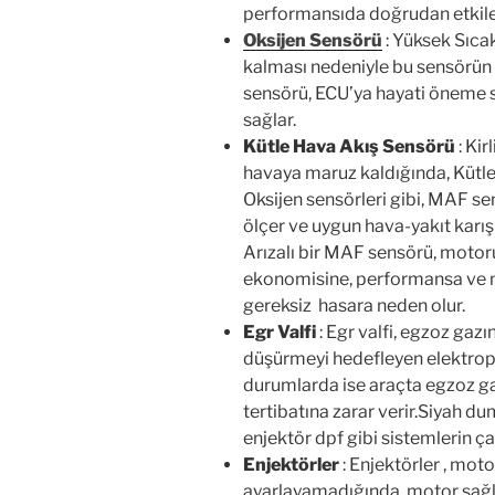
performansıda doğrudan etkile
Oksijen Sensörü
: Yüksek Sıca
kalması nedeniyle bu sensörün 
sensörü, ECU’ya hayati öneme sa
sağlar.
Kütle Hava Akış Sensörü
: Ki
havaya maruz kaldığında, Kütle
Oksijen sensörleri gibi, MAF s
ölçer ve uygun hava-yakıt karı
Arızalı bir MAF sensörü, motor
ekonomisine, performansa ve 
gereksiz hasara neden olur.
Egr Valfi
: Egr valfi, egzoz gaz
düşürmeyi hedefleyen elektropn
durumlarda ise araçta egzoz ga
tertibatına zarar verir.Siyah 
enjektör dpf gibi sistemlerin ça
Enjektörler
: Enjektörler , moto
ayarlayamadığında, motor sağlı