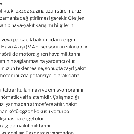
r.
klıktaki egzoz gazına uzun süre maruz
zamanla değiştirilmesi gerekir. Oksijen
hip hava-yakıt karışımı bilgilerini
rli veya parçacık bakımından zengin
 Hava Akışı (MAF) sensörü arızalanabilir.
ensörü de motora giren hava miktarını
şımının sağlanmasına yardımcı olur.
unuzun teklemesine, sonuçta zayıf yakıt
motorunuzda potansiyel olarak daha
ını tekrar kullanmayı ve emisyon oranını
ömatik valf sistemidir. Çalışmadığı
zı yanmadan atmosfere atılır. Yakıt
duman kötü egzoz kokusu ve turbo
lışmasına engel olur.
ra giden yakıt miktarını
ksız çalışır. Egzoz gazı yanmadan