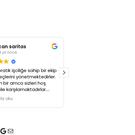
can saritas
Cihan Aslan
4 yıl önce
4 yıl önce
pratik işciliğe sahip bir ekip
İyi günler astra j 1.3 dısel p
üreçlerini yönetmektedirler.
fitresi var mı ve fıyatı
 bir amca sizleri hoş
ile karşılamaktadırlar.
ilikleri için teşekkürler.
la oku
k
gram
ter
ouTube
Google
E-posta