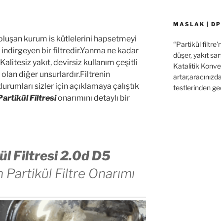
MASLAK | DP
luşan kurum is kütlelerini hapsetmeyi
“Partikül filtre
ndirgeyen bir filtredir.Yanma ne kadar
düşer, yakıt sar
Kalitesiz yakıt, devirsiz kullanım çeşitli
Katalitik Konver
lan diğer unsurlardır.Filtrenin
artar,aracınızd
rumları sizler için açıklamaya çalıştık
testlerinden ge
artikül Filtresi
onarımını detaylı bir
l Filtresi 2.0d D5
Partikül Filtre Onarımı