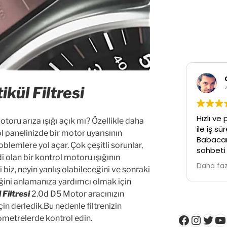
c
4 
kül Filtresi
Hızlı ve p
otoru arıza ışığı açık mı? Özellikle daha
ile iş sür
 panelinizde bir motor uyarısının
Babacan b
blemlere yol açar. Çok çeşitli sorunlar,
sohbeti i
i olan bir kontrol motoru ışığının
Temiz işci
Daha fazl
biz, neyin yanlış olabileceğini ve sonraki
iğini anlamanıza yardımcı olmak için
 Filtresi
2.0d D5 Motor aracınızın
 için derledik.Bu nedenle filtrenizin
Faceboo
Insta
Twit
Y
ometrelerde kontrol edin.