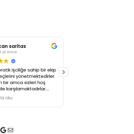
an saritas
Cihan Aslan
yıl önce
4 yıl önce
ratik işciliğe sahip bir ekip
İyi günler astra j 1.3 dısel pat
eçlerini yönetmektedirler.
fitresi var mı ve fıyatı
ir amca sizleri hoş
le karşılamaktadırlar.
likleri için teşekkürler.
a oku
k
gram
ter
ouTube
Google
E-posta