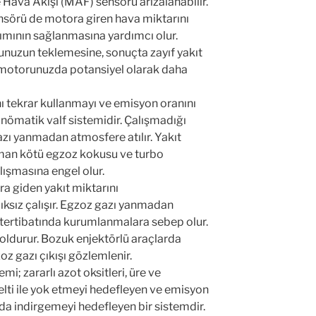
 Hava Akışı (MAF) sensörü arızalanabilir.
ensörü de motora giren hava miktarını
şımının sağlanmasına yardımcı olur.
unuzun teklemesine, sonuçta zayıf yakıt
motorunuzda potansiyel olarak daha
ını tekrar kullanmayı ve emisyon oranını
ömatik valf sistemidir. Çalışmadığı
zı yanmadan atmosfere atılır. Yakıt
duman kötü egzoz kokusu ve turbo
lışmasına engel olur.
ra giden yakıt miktarını
ksız çalışır. Egzoz gazı yanmadan
t tertibatında kurumlanmalara sebep olur.
 doldurur. Bozuk enjektörlü araçlarda
z gazı çıkışı gözlemlenir.
mi; zararlı azot oksitleri, üre ve
elti ile yok etmeyi hedefleyen ve emisyon
arda indirgemeyi hedefleyen bir sistemdir.