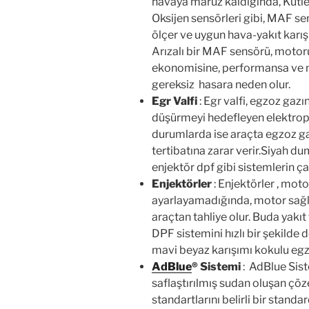
havaya maruz kaldığında, Kütle
Oksijen sensörleri gibi, MAF s
ölçer ve uygun hava-yakıt karı
Arızalı bir MAF sensörü, motor
ekonomisine, performansa ve 
gereksiz hasara neden olur.
Egr Valfi
: Egr valfi, egzoz gaz
düşürmeyi hedefleyen elektropn
durumlarda ise araçta egzoz ga
tertibatına zarar verir.Siyah 
enjektör dpf gibi sistemlerin ça
Enjektörler
: Enjektörler , moto
ayarlayamadığında, motor sağlı
araçtan tahliye olur. Buda yakı
DPF sistemini hızlı bir şekilde
mavi beyaz karışımı kokulu egzo
AdBlue
®
Sistemi
: AdBlue Siste
saflaştırılmış sudan oluşan çöz
standartlarını belirli bir stand