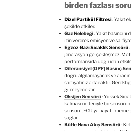
birden fazlası sor
Dizel Partikül Filtresi
: Yakıt e
şekilde etkiler.
Gaz Kelebeği
: Yakıt basıncını 
izin vererek emisyon ve sarfiyatı 
Egzoz Gazı Sıcaklık Sensörü
:
jenerasyon gerçekleşmez. Motor
performansıda doğrudan etkile
Diferansiyel (DPF) Basınç Se
doğru algılamayacak ve aracını
sarfiyatınız artacaktır. Gerekt
girmeyecektir.
Oksijen Sensörü
: Yüksek Sıca
kalması nedeniyle bu sensörün 
sensörü, ECU’ya hayati öneme sa
sağlar.
Kütle Hava Akış Sensörü
: Ki