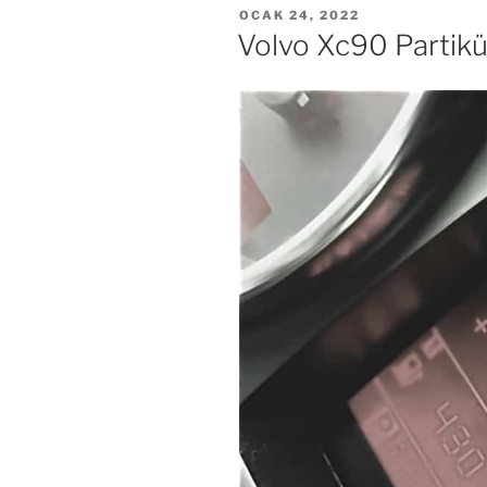
YAYIM
OCAK 24, 2022
TARIHI
Volvo Xc90 Partikül