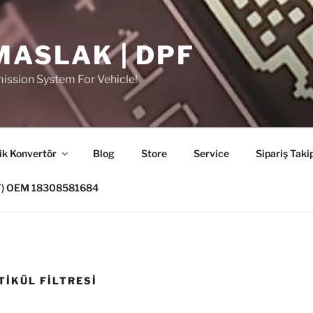
MASLAK | DPF
ission System For Vehicle!
ik Konvertör
Blog
Store
Service
Sipariş Taki
PF) OEM 18308581684
TIKÜL FILTRESI