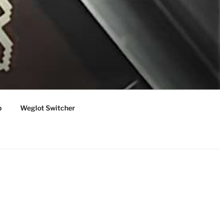
p
Weglot Switcher