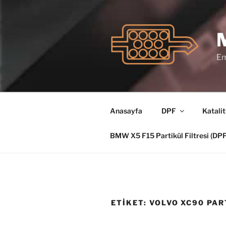
İçeriğe
geç
Em
Anasayfa
DPF
Katalit
BMW X5 F15 Partikül Filtresi (D
ETIKET:
VOLVO XC90 PAR