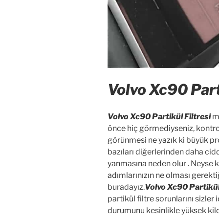
Volvo Xc90 Parti
Volvo Xc90 Partikül Filtresi
m
önce hiç görmediyseniz, kontrol
görünmesi ne yazık ki büyük pro
bazıları diğerlerinden daha cidd
yanmasına neden olur . Neyse ki 
adımlarınızın ne olması gerekt
buradayız.
Volvo Xc90 Partikül
partikül filtre sorunlarını sizler
durumunu kesinlikle yüksek kil