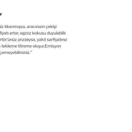
F
’niz tıkanmışsa, aracınızın çekişi
fiyatı artar, egzoz kokusu duyulabilir.
tör’ünüz arızalıysa, yakıt sarfiyatınız
a tekleme titreme oluşur,Emisyon
çemeyebilirsiniz.”