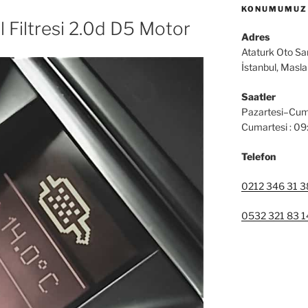
KONUMUMUZ
 Filtresi 2.0d D5 Motor
Adres
Ataturk Oto Sa
İstanbul, Masl
Saatler
Pazartesi–Cum
Cumartesi : 0
Telefon
0212 346 31 3
0532 321 83 1