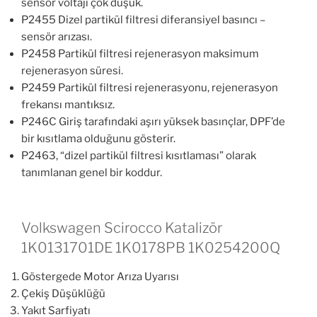
sensör voltajı çok düşük.
P2455 Dizel partikül filtresi diferansiyel basıncı –
sensör arızası.
P2458 Partikül filtresi rejenerasyon maksimum
rejenerasyon süresi.
P2459 Partikül filtresi rejenerasyonu, rejenerasyon
frekansı mantıksız.
P246C Giriş tarafındaki aşırı yüksek basınçlar, DPF’de
bir kısıtlama olduğunu gösterir.
P2463, “dizel partikül filtresi kısıtlaması” olarak
tanımlanan genel bir koddur.
Volkswagen Scirocco Katalizör
1K0131701DE 1K0178PB 1K0254200Q
Göstergede Motor Arıza Uyarısı
Çekiş Düşüklüğü
Yakıt Sarfiyatı