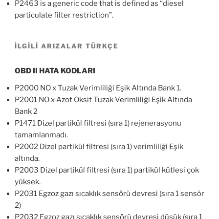
P2463 is a generic code that is defined as “diesel
particulate filter restriction”.
İLGİLİ ARIZALAR TÜRKÇE
OBD II HATA KODLARI
P2000 NO x Tuzak Verimliliği Eşik Altında Bank 1.
P2001 NO x Azot Oksit Tuzak Verimliliği Eşik Altında
Bank 2
P1471 Dizel partikül filtresi (sıra 1) rejenerasyonu
tamamlanmadı.
P2002 Dizel partikül filtresi (sıra 1) verimliliği Eşik
altında.
P2003 Dizel partikül filtresi (sıra 1) partikül kütlesi çok
yüksek.
P2031 Egzoz gazı sıcaklık sensörü devresi (sıra 1 sensör
2)
P2032 Egzoz gazı sıcaklık sensörü devresi düşük (sıra 1