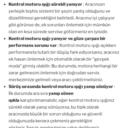
Kontrol motoru ışığı sürekli yanıyor
: Aracınızın
yerleşik teşhis sistemi bir şeyin yanlış olduğunu ve
düzeltilmesi gerektiğini belirledi. Aracınız iyi çalışıyor
gibi görünse de, ek sorunları önlemek için mümkün
olan en kısa sürede servise götürmeniz en iyisidir.
Kontrol motoru ışığı yanıyor ve göze çarpan bir
performans sorunu var
: Kontrol motoru ışığı açıkken
performansta tutarlı bir düşüş fark ediyorsanız, aracınız
ek hasarı önlemek için otomatik olarak bir “gevşek
moda” girmiş olabilir. Bu durumda, motora herhangi bir
zarar gelmesini önlemek için doğrudan servis
merkezimize gelmeli veya aracı çektirmelisiniz.
Sürüş sırasında kontrol motoru ışığı yanıp sönüyor
:
İlk durumda ara sıra
yanıp sönen
ışıkla
karıştırılmamalıdır, eğer kontrol motoru ışığınız
sürekli olarak yanıp sönüyorsa, bu tipik olarak
aracınızda büyük bir sorun olduğunu ve güvenli
olduğunuzda kenara çekmeniz gerektiğini
gösterir. Servis merkezimize yakın değilseniz,