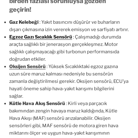
birden fazlası sorunluysa gözden
geçirin!
Gaz Kelebeği
: Yakıt basıncını düşürür ve buharların
dışarı çıkmasına izin vererek emisyon ve sarfiyatı artırır.
Egzoz Gazı Sıcaklık Sensörü
: Çalışmadığı durumda
araçta sağlıklı bir jenerasyon gerçekleşmez. Motor
sağlıklı çalışmayacağı gibi turbonun performansıda
doğrudan etkiler.
Oksijen Sensörü
: Yüksek Sıcaklıktaki egzoz gazına
uzun süre maruz kalması nedeniyle bu sensörün
zamanla değiştirilmesi gerekir. Oksijen sensörü, ECU’ya
hayati öneme sahip hava-yakıt karışımı bilgilerini
sağlar.
Kütle Hava Akış Sensörü
: Kirli veya parçacık
bakımından zengin havaya maruz kaldığında, Kütle
Hava Akışı (MAF) sensörü arızalanabilir. Oksijen
sensörleri gibi, MAF sensörü de motora giren hava
miktarını ölçer ve uygun hava-yakıt karışımının