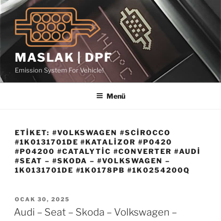
İçeriğe
geç
MASLAK | DPF
Emission System For Vehicle!
Menü
ETIKET:
#VOLKSWAGEN #SCIROCCO
#1K0131701DE #KATALIZOR #P0420
#P04200 #CATALYTIC #CONVERTER #AUDI
#SEAT – #SKODA – #VOLKSWAGEN –
1K0131701DE #1K0178PB #1K0254200Q
YAYIM
OCAK 30, 2025
TARIHI
Audi – Seat – Skoda – Volkswagen –