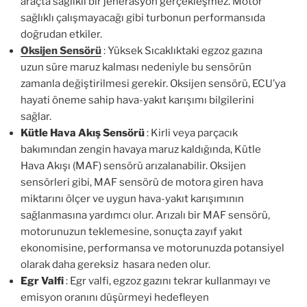
araçta sağlıklı bir jenerasyon gerçekleşmez. Motor
sağlıklı çalışmayacağı gibi turbonun performansıda
doğrudan etkiler.
Oksijen Sensörü
: Yüksek Sıcaklıktaki egzoz gazına
uzun süre maruz kalması nedeniyle bu sensörün
zamanla değiştirilmesi gerekir. Oksijen sensörü, ECU’ya
hayati öneme sahip hava-yakıt karışımı bilgilerini
sağlar.
Kütle Hava Akış Sensörü
: Kirli veya parçacık
bakımından zengin havaya maruz kaldığında, Kütle
Hava Akışı (MAF) sensörü arızalanabilir. Oksijen
sensörleri gibi, MAF sensörü de motora giren hava
miktarını ölçer ve uygun hava-yakıt karışımının
sağlanmasına yardımcı olur. Arızalı bir MAF sensörü,
motorunuzun teklemesine, sonuçta zayıf yakıt
ekonomisine, performansa ve motorunuzda potansiyel
olarak daha gereksiz hasara neden olur.
Egr Valfi
: Egr valfi, egzoz gazını tekrar kullanmayı ve
emisyon oranını düşürmeyi hedefleyen