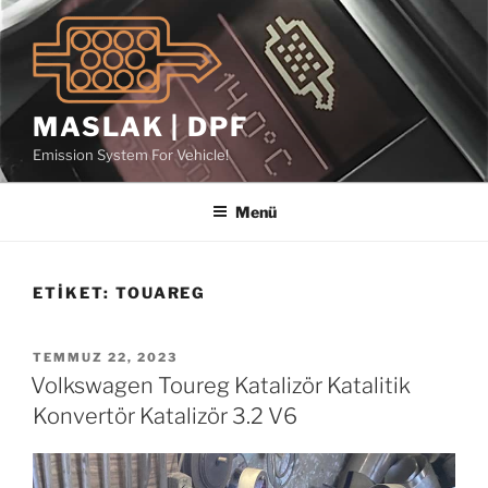
İçeriğe
geç
MASLAK | DPF
Emission System For Vehicle!
Menü
ETIKET:
TOUAREG
YAYIM
TEMMUZ 22, 2023
TARIHI
Volkswagen Toureg Katalizör Katalitik
Konvertör Katalizör 3.2 V6