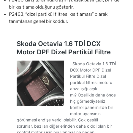
P246C Giriş tarafındaki aşırı yüksek basınçlar, DPF’de
bir kısıtlama olduğunu gösterir.
P2463, “dizel partikül filtresi kısıtlaması” olarak
tanımlanan genel bir koddur.