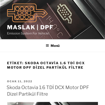
İçeriğe
geç
MASLAK | DPF
Emission System For Vehicle!
Menü
ETIKET:
SKODA OCTAVIA 1.6 TDİ DCX
MOTOR DPF DIZEL PARTIKÜL FILTRE
YAYIM
OCAK 11, 2022
TARIHI
Skoda Octavia 1.6 TDİ DCX Motor DPF
Dizel Partikül Filtre