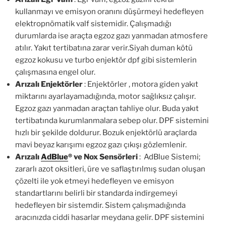
kullanmayı ve emisyon oranını düşürmeyi hedefleyen
elektropnömatik valf sistemidir. Çalışmadığı
durumlarda ise araçta egzoz gazı yanmadan atmosfere
atılır. Yakıt tertibatına zarar verir.Siyah duman kötü
egzoz kokusu ve turbo enjektör dpf gibi sistemlerin
çalışmasına engel olur.
Arızalı Enjektörler
: Enjektörler , motora giden yakıt
miktarını ayarlayamadığında, motor sağlıksız çalışır.
Egzoz gazı yanmadan araçtan tahliye olur. Buda yakıt
tertibatında kurumlanmalara sebep olur. DPF sistemini
hızlı bir şekilde doldurur. Bozuk enjektörlü araçlarda
mavi beyaz karışımı egzoz gazı çıkışı gözlemlenir.
Arızalı
AdBlue
®
ve Nox Sensörleri
: AdBlue Sistemi;
zararlı azot oksitleri, üre ve saflaştırılmış sudan oluşan
çözelti ile yok etmeyi hedefleyen ve emisyon
standartlarını belirli bir standarda indirgemeyi
hedefleyen bir sistemdir. Sistem çalışmadığında
aracınızda ciddi hasarlar meydana gelir. DPF sistemini