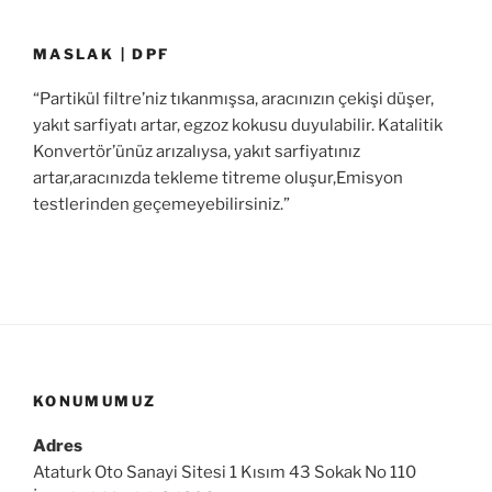
MASLAK | DPF
“Partikül filtre’niz tıkanmışsa, aracınızın çekişi düşer,
yakıt sarfiyatı artar, egzoz kokusu duyulabilir. Katalitik
Konvertör’ünüz arızalıysa, yakıt sarfiyatınız
artar,aracınızda tekleme titreme oluşur,Emisyon
testlerinden geçemeyebilirsiniz.”
KONUMUMUZ
Adres
Ataturk Oto Sanayi Sitesi 1 Kısım 43 Sokak No 110