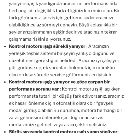
yanıyorsa, ışık yandığında aracınızın performansında
herhangi bir değişiklik fark ettiğinizden emin olun. Bir
fark görürseniz, servis için getirene kadar aracınızı
olabildiğince az sürmeyi deneyin. Büyük olasılıkla bir
şeyler arızalanmanın eşiğindedir ve aracınızın tekrar
çalışmama riskini alıyorsunuz.
Kontrol motoru ışığı sürekli yanıyor
: Aracınızın
yerleşik teşhis sistemi bir şeyin yanlış olduğunu ve
düzeltilmesi gerektiğini belirledi. Aracınız iyi çalışıyor
gibi görünse de, ek sorunları önlemek için mümkün
olan en kısa sürede servise götürmeniz en iyisidir.
Kontrol motoru ışığı yanıyor ve göze çarpan bir
performans sorunu var
: Kontrol motoru ışığı açıkken
performansta tutarlı bir düşüş fark ediyorsanız, aracınız
ek hasarı önlemek için otomatik olarak bir “gevşek
moda” girmiş olabilir. Bu durumda, motora herhangi bir
zarar gelmesini önlemek için doğrudan servis
merkezimize gelmeli veya aracı çektirmelisiniz.
Sürüş sırasında kontrol motoru ışığı yanıp sönüyor
: