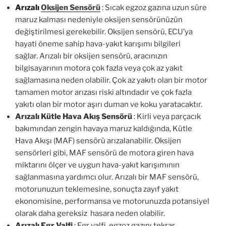
Arızalı
Oksijen Sensörü
: Sıcak egzoz gazına uzun süre
maruz kalması nedeniyle oksijen sensörünüzün
değiştirilmesi gerekebilir. Oksijen sensörü, ECU’ya
hayati öneme sahip hava-yakıt karışımı bilgileri
sağlar. Arızalı bir oksijen sensörü, aracınızın
bilgisayarının motora çok fazla veya çok az yakıt
sağlamasına neden olabilir. Çok az yakıtı olan bir motor
tamamen motor arızası riski altındadır ve çok fazla
yakıtı olan bir motor aşırı duman ve koku yaratacaktır.
Arızalı Kütle Hava Akış Sensörü
: Kirli veya parçacık
bakımından zengin havaya maruz kaldığında, Kütle
Hava Akışı (MAF) sensörü arızalanabilir. Oksijen
sensörleri gibi, MAF sensörü de motora giren hava
miktarını ölçer ve uygun hava-yakıt karışımının
sağlanmasına yardımcı olur. Arızalı bir MAF sensörü,
motorunuzun teklemesine, sonuçta zayıf yakıt
ekonomisine, performansa ve motorunuzda potansiyel
olarak daha gereksiz hasara neden olabilir.
Arızalı Egr Valfi
: Egr valfi, egzoz gazını tekrar