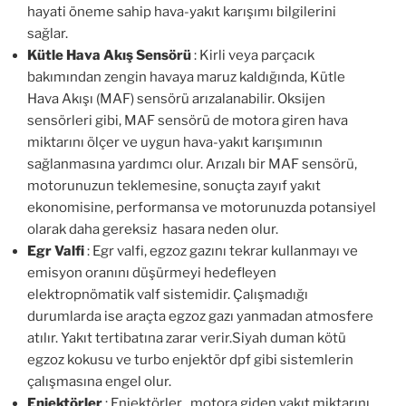
hayati öneme sahip hava-yakıt karışımı bilgilerini
sağlar.
Kütle Hava Akış Sensörü
: Kirli veya parçacık
bakımından zengin havaya maruz kaldığında, Kütle
Hava Akışı (MAF) sensörü arızalanabilir. Oksijen
sensörleri gibi, MAF sensörü de motora giren hava
miktarını ölçer ve uygun hava-yakıt karışımının
sağlanmasına yardımcı olur. Arızalı bir MAF sensörü,
motorunuzun teklemesine, sonuçta zayıf yakıt
ekonomisine, performansa ve motorunuzda potansiyel
olarak daha gereksiz hasara neden olur.
Egr Valfi
: Egr valfi, egzoz gazını tekrar kullanmayı ve
emisyon oranını düşürmeyi hedefleyen
elektropnömatik valf sistemidir. Çalışmadığı
durumlarda ise araçta egzoz gazı yanmadan atmosfere
atılır. Yakıt tertibatına zarar verir.Siyah duman kötü
egzoz kokusu ve turbo enjektör dpf gibi sistemlerin
çalışmasına engel olur.
Enjektörler
: Enjektörler , motora giden yakıt miktarını