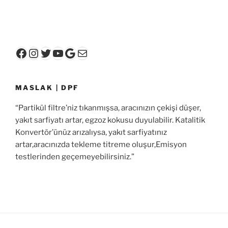
Facebook
Instagram
Twitter
YouTube
Google
E-posta
MASLAK | DPF
“Partikül filtre’niz tıkanmışsa, aracınızın çekişi düşer,
yakıt sarfiyatı artar, egzoz kokusu duyulabilir. Katalitik
Konvertör’ünüz arızalıysa, yakıt sarfiyatınız
artar,aracınızda tekleme titreme oluşur,Emisyon
testlerinden geçemeyebilirsiniz.”