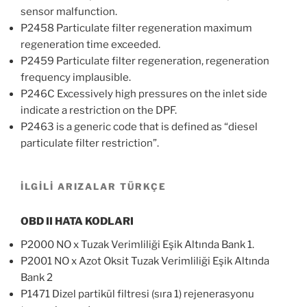
sensor malfunction.
P2458 Particulate filter regeneration maximum
regeneration time exceeded.
P2459 Particulate filter regeneration, regeneration
frequency implausible.
P246C Excessively high pressures on the inlet side
indicate a restriction on the DPF.
P2463 is a generic code that is defined as “diesel
particulate filter restriction”.
İLGİLİ ARIZALAR TÜRKÇE
OBD II HATA KODLARI
P2000 NO x Tuzak Verimliliği Eşik Altında Bank 1.
P2001 NO x Azot Oksit Tuzak Verimliliği Eşik Altında
Bank 2
P1471 Dizel partikül filtresi (sıra 1) rejenerasyonu