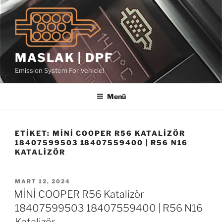
İçeriğe
geç
MASLAK | DPF
Emission System For Vehicle!
Menü
ETIKET:
MİNİ COOPER R56 KATALIZÖR
18407599503 18407559400 | R56 N16
KATALIZÖR
YAYIM
MART 12, 2024
TARIHI
MİNİ COOPER R56 Katalizör
18407599503 18407559400 | R56 N16
Katalizör