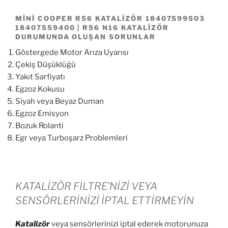
MİNİ COOPER R56 KATALIZÖR 18407599503
18407559400 | R56 N16 KATALIZÖR
DURUMUNDA OLUŞAN SORUNLAR
Göstergede Motor Arıza Uyarısı
Çekiş Düşüklüğü
Yakıt Sarfiyatı
Egzoz Kokusu
Siyah veya Beyaz Duman
Egzoz Emisyon
Bozuk Rolanti
Egr veya Turboşarz Problemleri
KATALİZÖR FİLTRE’NİZİ VEYA
SENSÖRLERİNİZİ İPTAL ETTİRMEYİN
Katalizör
veya sensörlerinizi iptal ederek motorunuza