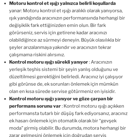
Motoru kontrol et ışığı yalnızca belirli koşullarda
yanar: Motoru kontrol et ışığı aralıklı olarak yanıyorsa,
ışık yandığında aracınızın performansında herhangi bir
değişiklik fark ettiğinizden emin olun. Bir fark
görürseniz, servis için getirene kadar aracınızı
olabildiğince az sürmeyi deneyin. Büyük olasılıkla bir
şeyler arızalanmaya yakındır ve aracınızın tekrar
çalışmama riskini alırsınız.
Kontrol motoru ışığı sürekli yanıyor
: Aracınızın
yerleşik teşhis sistemi bir şeyin yanlış olduğunu ve
düzeltilmesi gerektiğini belirledi. Aracınız iyi çalışıyor
gibi görünse de, ek sorunları önlemek için mümkün
olan en kısa sürede servise götürmeniz en iyisidir.
Kontrol motoru ışığı yanıyor ve göze çarpan bir
performans sorunu var
: Kontrol motoru ışığı açıkken
performansta tutarlı bir düşüş fark ediyorsanız, aracınız
ek hasarı önlemek için otomatik olarak bir “gevşek
moda” girmiş olabilir. Bu durumda, motora herhangi bir
zarar gelmesini önlemek için doğrudan servis