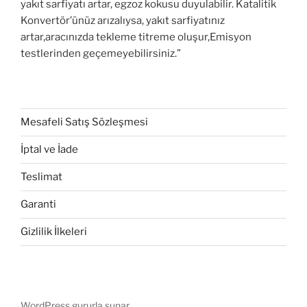
yakıt sarfiyatı artar, egzoz kokusu duyulabilir. Katalitik
Konvertör’ünüz arızalıysa, yakıt sarfiyatınız
artar,aracınızda tekleme titreme oluşur,Emisyon
testlerinden geçemeyebilirsiniz.”
Mesafeli Satış Sözleşmesi
İptal ve İade
Teslimat
Garanti
Gizlilik İlkeleri
WordPress gururla sunar