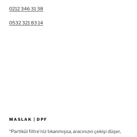
0212 346 31 38
0532 321 83 14
MASLAK | DPF
“Partikül filtre’niz tıkanmışsa, aracınızın çekişi düşer,