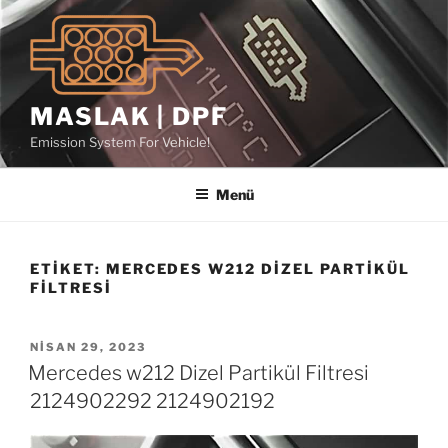
İçeriğe
geç
MASLAK | DPF
Emission System For Vehicle!
Menü
ETIKET:
MERCEDES W212 DIZEL PARTIKÜL
FILTRESI
YAYIM
NISAN 29, 2023
TARIHI
Mercedes w212 Dizel Partikül Filtresi
2124902292 2124902192