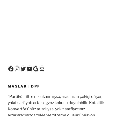
Facebook
Instagram
Twitter
YouTube
Google
E-posta
MASLAK | DPF
“Partikül filtre’niz tıkanmışsa, aracınızın çekişi düşer,
yakıt sarfiyatı artar, egzoz kokusu duyulabilir. Katalitik
Konvertör’ünüz arızalıysa, yakıt sarfiyatınız
artar,aracınızda tekleme titreme oluşur,Emisyon