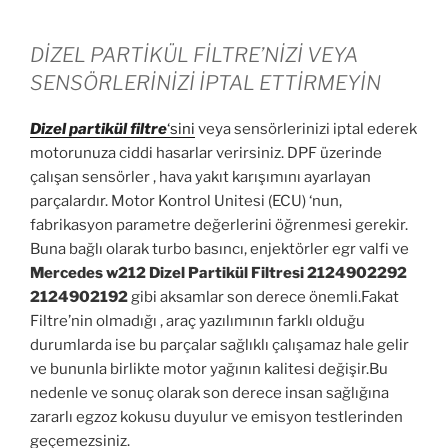
DİZEL PARTİKÜL FİLTRE’NİZİ VEYA
SENSÖRLERİNİZİ İPTAL ETTİRMEYİN
Dizel partikül
filtre
‘sini
veya sensörlerinizi iptal ederek
motorunuza ciddi hasarlar verirsiniz. DPF üzerinde
çalışan sensörler , hava yakıt karışımını ayarlayan
parçalardır. Motor Kontrol Unitesi (ECU) ‘nun,
fabrikasyon parametre değerlerini öğrenmesi gerekir.
Buna bağlı olarak turbo basıncı, enjektörler egr valfi ve
Mercedes w212 Dizel Partikül Filtresi 2124902292
2124902192
gibi aksamlar son derece önemli.Fakat
Filtre’nin olmadığı , araç yazılımının farklı olduğu
durumlarda ise bu parçalar sağlıklı çalışamaz hale gelir
ve bununla birlikte motor yağının kalitesi değişir.Bu
nedenle ve sonuç olarak son derece insan sağlığına
zararlı egzoz kokusu duyulur ve emisyon testlerinden
geçemezsiniz.