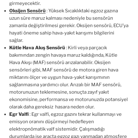
girmeyecektir.
Oksijen Sensörü
: Yüksek Sıcaklıktaki egzoz gazına
uzun süre maruz kalması nedeniyle bu sensörün
zamanla değiştirilmesi gerekir. Oksijen sensörü, ECU’ya
hayati öneme sahip hava-yakıt karışımı bilgilerini
sağlar.
Kütle Hava Akış Sensörü
: Kirli veya parçacık
bakımından zengin havaya maruz kaldığında, Kütle
Hava Akışı (MAF) sensörü arızalanabilir. Oksijen
sensörleri gibi, MAF sensörü de motora giren hava
miktarını ölçer ve uygun hava-yakıt karışımının
sağlanmasına yardımcı olur. Arızalı bir MAF sensörü,
motorunuzun teklemesine, sonuçta zayıf yakıt
ekonomisine, performansa ve motorunuzda potansiyel
olarak daha gereksiz hasara neden olur.
Egr Valfi
: Egr valfi, egzoz gazını tekrar kullanmayı ve
emisyon oranını düşürmeyi hedefleyen
elektropnömatik valf sistemidir. Çalışmadığı
durumlarda ise araçta egzoz gazı yanmadan atmosfere