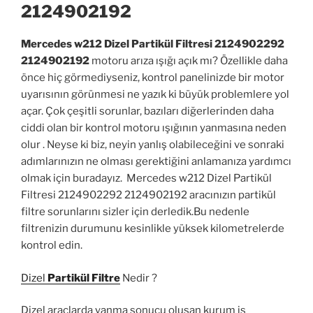
2124902192
Mercedes w212 Dizel Partikül Filtresi 2124902292
2124902192
motoru arıza ışığı açık mı? Özellikle daha
önce hiç görmediyseniz, kontrol panelinizde bir motor
uyarısının görünmesi ne yazık ki büyük problemlere yol
açar. Çok çeşitli sorunlar, bazıları diğerlerinden daha
ciddi olan bir kontrol motoru ışığının yanmasına neden
olur . Neyse ki biz, neyin yanlış olabileceğini ve sonraki
adımlarınızın ne olması gerektiğini anlamanıza yardımcı
olmak için buradayız. Mercedes w212 Dizel Partikül
Filtresi 2124902292 2124902192 aracınızın partikül
filtre sorunlarını sizler için derledik.Bu nedenle
filtrenizin durumunu kesinlikle yüksek kilometrelerde
kontrol edin.
Dizel
Partikül Filtre
Nedir ?
Dizel araçlarda yanma sonucu oluşan kurum is