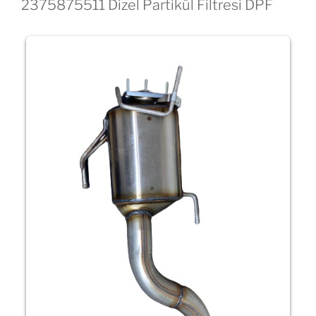
2375875511 Dizel Partikül Filtresi DPF