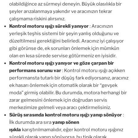
olabildiğince az sürmeyi deneyin. Büyük olasılıkla bir
şeyler arızalanmaya yakındır ve aracınızın tekrar
çalışmama riskini alırsınız.
Kontrol motoru ışığı sürekli yanıyor
: Aracınızın
yerleşik teşhis sistemi bir şeyin yanlış olduğunu ve
düzeltilmesi gerektiğini belirledi. Aracınız iyi çalışıyor
gibi görünse de, ek sorunları önlemek için mümkün
olan en kısa sürede servise götürmeniz en iyisidir.
Kontrol motoru ışığı yanıyor ve göze çarpan bir
performans sorunu var
: Kontrol motoru ışığı açıkken
performansta tutarlı bir düşüş fark ediyorsanız, aracınız
ek hasarı önlemek için otomatik olarak bir “gevşek
moda” girmiş olabilir. Bu durumda, motora herhangi bir
zarar gelmesini önlemek için doğrudan servis
merkezimize gelmeli veya aracı çektirmelisiniz.
Sürüş sırasında kontrol motoru ışığı yanıp sönüyor
:
İlk durumda ara sıra
yanıp sönen
ışıkla
karıştırılmamalıdır, eğer kontrol motoru ışığınız
sürekli olarak yanıp sönüyorsa, bu tipik olarak