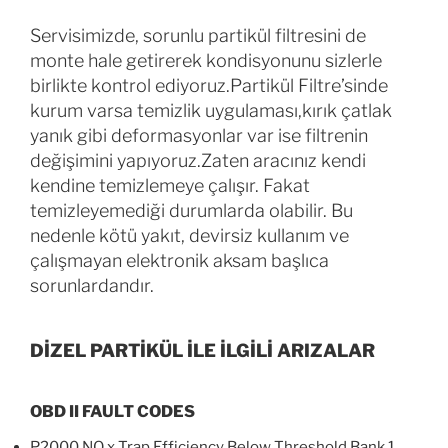
Servisimizde, sorunlu partikül filtresini de
monte hale getirerek kondisyonunu sizlerle
birlikte kontrol ediyoruz.Partikül Filtre’sinde
kurum varsa temizlik uygulaması,kırık çatlak
yanık gibi deformasyonlar var ise filtrenin
değişimini yapıyoruz.Zaten aracınız kendi
kendine temizlemeye çalışır. Fakat
temizleyemediği durumlarda olabilir. Bu
nedenle kötü yakıt, devirsiz kullanım ve
çalışmayan elektronik aksam başlıca
sorunlardandır.
DİZEL PARTİKÜL İLE İLGİLİ ARIZALAR
OBD II FAULT CODES
P2000 NO x Trap Efficiency Below Threshold Bank 1