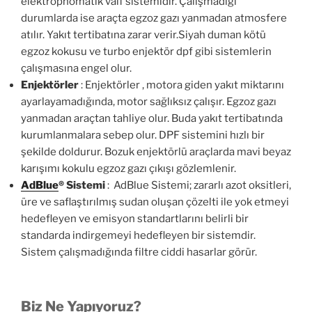
elektropnömatik valf sistemidir. Çalışmadığı
durumlarda ise araçta egzoz gazı yanmadan atmosfere
atılır. Yakıt tertibatına zarar verir.Siyah duman kötü
egzoz kokusu ve turbo enjektör dpf gibi sistemlerin
çalışmasına engel olur.
Enjektörler
: Enjektörler , motora giden yakıt miktarını
ayarlayamadığında, motor sağlıksız çalışır. Egzoz gazı
yanmadan araçtan tahliye olur. Buda yakıt tertibatında
kurumlanmalara sebep olur. DPF sistemini hızlı bir
şekilde doldurur. Bozuk enjektörlü araçlarda mavi beyaz
karışımı kokulu egzoz gazı çıkışı gözlemlenir.
AdBlue
®
Sistemi
: AdBlue Sistemi; zararlı azot oksitleri,
üre ve saflaştırılmış sudan oluşan çözelti ile yok etmeyi
hedefleyen ve emisyon standartlarını belirli bir
standarda indirgemeyi hedefleyen bir sistemdir.
Sistem çalışmadığında filtre ciddi hasarlar görür.
Biz Ne Yapıyoruz?