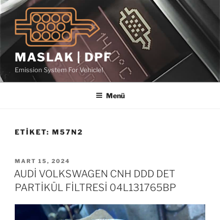
İçeriğe
geç
MASLAK | DPF
Emission System For Vehicle!
Menü
ETIKET:
M57N2
YAYIM
MART 15, 2024
TARIHI
AUDİ VOLKSWAGEN CNH DDD DET
PARTİKÜL FİLTRESİ 04L131765BP