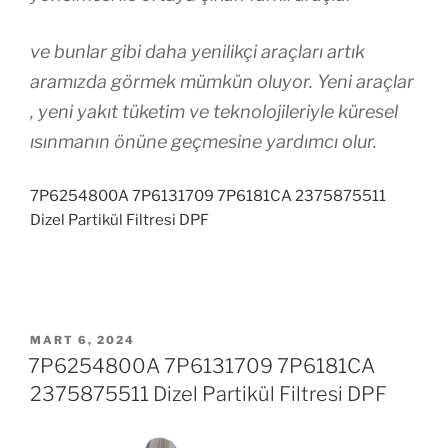
ve bunlar gibi daha yenilikçi araçları artık
aramızda görmek mümkün oluyor. Yeni araçlar
, yeni yakıt tüketim ve teknolojileriyle küresel
ısınmanın önüne geçmesine yardımcı olur.
7P6254800A 7P6131709 7P6181CA 2375875511
Dizel Partikül Filtresi DPF
YAYIM
MART 6, 2024
TARIHI
7P6254800A 7P6131709 7P6181CA
2375875511 Dizel Partikül Filtresi DPF