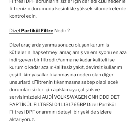
Filtresi DPF sorunlarını sizler için derledik.Bu nedenle
filtrenizin durumunu kesinlikle yüksek kilometrelerde
kontrol edin.
Dizel
Partikül Filtre
Nedir ?
Dizel araçlarda yanma sonucu oluşan kurum is
kütlelerini hapsetmeyi amaçlamış ve emisyonu en aza
indirgeyen bir filtredir.Yanma ne kadar kaliteli ise
kurum o kadar azalır.Kalitesiz yakıt, devirsiz kullanım
çeşitli kimyasallar tıkanmasına neden olan diğer
unsurlardır.Filtrenin tıkanmasına sebep olabilecek
durumları sizler için açıklamaya çalıştık ve
servisimizdeki AUDİ VOLKSWAGEN CNH DDD DET
PARTİKÜL FİLTRESİ 04L131765BP Dizel Partikül
Filtresi DPF onarımını detaylı bir şekilde sizlere
aktarıyoruz.