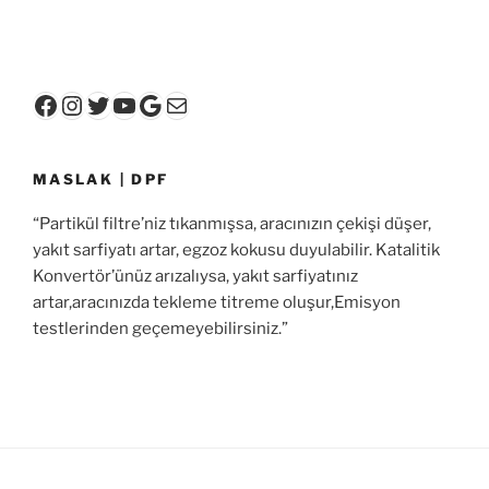
Facebook
Instagram
Twitter
YouTube
Google
E-posta
MASLAK | DPF
“Partikül filtre’niz tıkanmışsa, aracınızın çekişi düşer,
yakıt sarfiyatı artar, egzoz kokusu duyulabilir. Katalitik
Konvertör’ünüz arızalıysa, yakıt sarfiyatınız
artar,aracınızda tekleme titreme oluşur,Emisyon
testlerinden geçemeyebilirsiniz.”