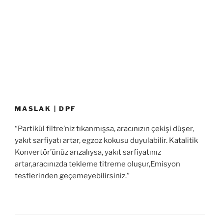
MASLAK | DPF
“Partikül filtre’niz tıkanmışsa, aracınızın çekişi düşer,
yakıt sarfiyatı artar, egzoz kokusu duyulabilir. Katalitik
Konvertör’ünüz arızalıysa, yakıt sarfiyatınız
artar,aracınızda tekleme titreme oluşur,Emisyon
testlerinden geçemeyebilirsiniz.”