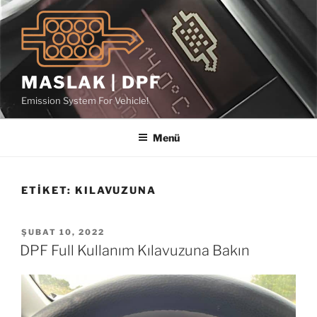
İçeriğe
geç
MASLAK | DPF
Emission System For Vehicle!
Menü
ETIKET:
KILAVUZUNA
YAYIM
ŞUBAT 10, 2022
TARIHI
DPF Full Kullanım Kılavuzuna Bakın