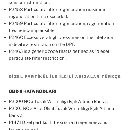
sensor malfunction.
P2458 Particulate filter regeneration maximum
regeneration time exceeded.
P2459 Particulate filter regeneration, regeneration
frequency implausible.
P246C Excessively high pressures on the inlet side
indicate a restriction on the DPF.
P2463 is a generic code that is defined as “diesel
particulate filter restriction”.
DİZEL PARTİKÜL İLE İLGİLİ ARIZALAR TÜRKÇE
OBD II HATA KODLARI
P2000 NO x Tuzak Verimliliği Eşik Altında Bank 1.
P2001 NO x Azot Oksit Tuzak Verimliliği Eşik Altında
Bank 2
P1471 Dizel partikül filtresi (sıra 1) rejenerasyonu
tamamlanmadı.