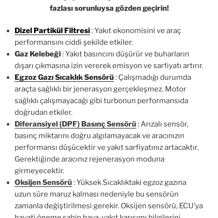
fazlası sorunluysa gözden geçirin!
Dizel Partikül Filtresi
: Yakıt ekonomisini ve araç
performansını ciddi şekilde etkiler.
Gaz Kelebeği
: Yakıt basıncını düşürür ve buharların
dışarı çıkmasına izin vererek emisyon ve sarfiyatı artırır.
Egzoz Gazı Sıcaklık Sensörü
: Çalışmadığı durumda
araçta sağlıklı bir jenerasyon gerçekleşmez. Motor
sağlıklı çalışmayacağı gibi turbonun performansıda
doğrudan etkiler.
Diferansiyel (DPF) Basınç Sensörü
:
Arızalı sensör,
basınç miktarını doğru algılamayacak ve aracınızın
performansı düşücektir ve yakıt sarfiyatınız artacaktır.
Gerektiğinde aracınız rejenerasyon moduna
girmeyecektir.
Oksijen Sensörü
: Yüksek Sıcaklıktaki egzoz gazına
uzun süre maruz kalması nedeniyle bu sensörün
zamanla değiştirilmesi gerekir. Oksijen sensörü, ECU’ya
hayati öneme sahip hava-yakıt karışımı bilgilerini