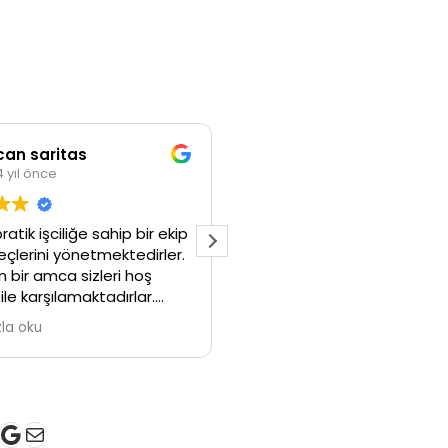
saritas
Cihan Aslan
 önce
4 yıl önce
k işciliğe sahip bir ekip
İyi günler astra j 1.3 dısel patikü
erini yönetmektedirler.
fitresi var mı ve fıyatı
 amca sizleri hoş
arşılamaktadırlar.
eri için teşekkürler.
ku
k
gram
ter
ouTube
Google
E-posta