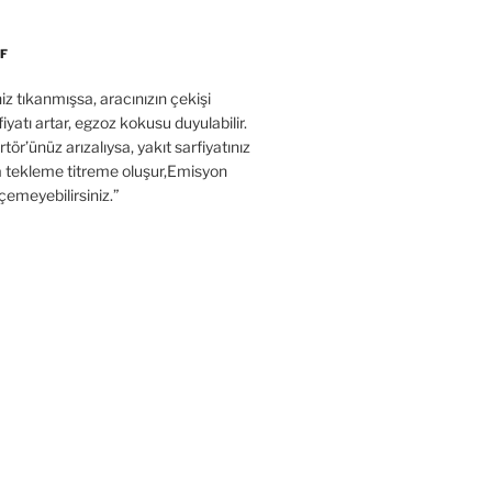
F
’niz tıkanmışsa, aracınızın çekişi
fiyatı artar, egzoz kokusu duyulabilir.
tör’ünüz arızalıysa, yakıt sarfiyatınız
a tekleme titreme oluşur,Emisyon
çemeyebilirsiniz.”