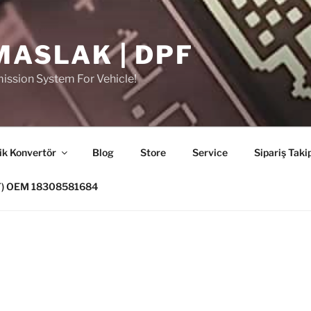
MASLAK | DPF
ission System For Vehicle!
ik Konvertör
Blog
Store
Service
Sipariş Taki
PF) OEM 18308581684