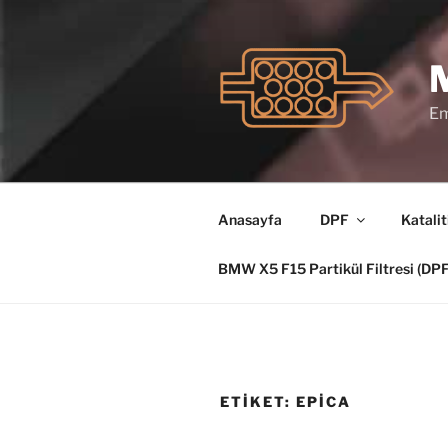
İçeriğe
geç
Em
Anasayfa
DPF
Katalit
BMW X5 F15 Partikül Filtresi (D
ETIKET:
EPICA