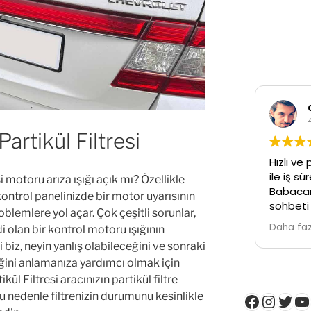
can 
4 yıl
artikül Filtresi
Hızlı ve prati
ile iş süreçl
i motoru arıza ışığı açık mı? Özellikle
Babacan bir
ontrol panelinizde bir motor uyarısının
sohbeti ile k
blemlere yol açar. Çok çeşitli sorunlar,
Temiz işcilikl
Daha fazla o
i olan bir kontrol motoru ışığının
biz, neyin yanlış olabileceğini ve sonraki
iğini anlamanıza yardımcı olmak için
ül Filtresi aracınızın partikül filtre
.Bu nedenle filtrenizin durumunu kesinlikle
Faceboo
Insta
Twit
Y