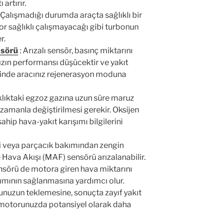
artırır.
 Çalışmadığı durumda araçta sağlıklı bir
 sağlıklı çalışmayacağı gibi turbonun
r.
nsörü
:
Arızalı sensör, basınç miktarını
zın performansı düşücektir ve yakıt
iğinde aracınız rejenerasyon moduna
klıktaki egzoz gazına uzun süre maruz
zamanla değiştirilmesi gerekir. Oksijen
hip hava-yakıt karışımı bilgilerini
rli veya parçacık bakımından zengin
 Hava Akışı (MAF) sensörü arızalanabilir.
ensörü de motora giren hava miktarını
şımının sağlanmasına yardımcı olur.
unuzun teklemesine, sonuçta zayıf yakıt
motorunuzda potansiyel olarak daha