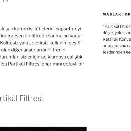
edin.
MASLAK | DP
“Partikül filtre
luşan kurum is kütlelerini hapsetmeyi
düşer, yakıt sar
ndirgeyen bir filtredir.Yanma ne kadar
Katalitik Konver
Kalitesiz yakıt, devirsiz kullanım çeşitli
artar,aracınızd
lan diğer unsurlardır.Filtrenin
testlerinden ge
rumları sizler için açıklamaya çalıştık
a Partikül Filtresi onarımını detaylı bir
ikül Filtresi