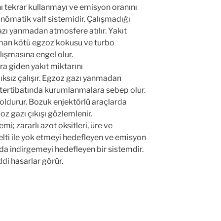
ını tekrar kullanmayı ve emisyon oranını
ömatik valf sistemidir. Çalışmadığı
zı yanmadan atmosfere atılır. Yakıt
duman kötü egzoz kokusu ve turbo
lışmasına engel olur.
ra giden yakıt miktarını
ksız çalışır. Egzoz gazı yanmadan
t tertibatında kurumlanmalara sebep olur.
 doldurur. Bozuk enjektörlü araçlarda
z gazı çıkışı gözlemlenir.
mi; zararlı azot oksitleri, üre ve
elti ile yok etmeyi hedefleyen ve emisyon
arda indirgemeyi hedefleyen bir sistemdir.
di hasarlar görür.