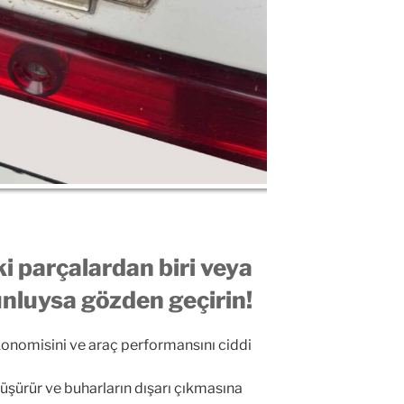
ki parçalardan biri veya
unluysa gözden geçirin!
konomisini ve araç performansını ciddi
düşürür ve buharların dışarı çıkmasına