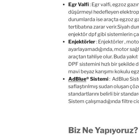
Egr Valfi
: Egr valfi, egzoz gaz
düşürmeyi hedefleyen elektropn
durumlarda ise araçta egzoz ga
tertibatına zarar verir.Siyah 
enjektör dpf gibi sistemlerin ça
Enjektörler
: Enjektörler , moto
ayarlayamadığında, motor sağlı
araçtan tahliye olur. Buda yakı
DPF sistemini hızlı bir şekilde
mavi beyaz karışımı kokulu egzo
AdBlue
®
Sistemi
: AdBlue Siste
saflaştırılmış sudan oluşan çöz
standartlarını belirli bir stand
Sistem çalışmadığında filtre cid
Biz Ne Yapıyoruz?