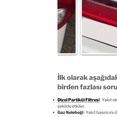
İlk olarak aşağıda
birden fazlası sor
Dizel Partikül Filtresi
: Yakıt e
şekilde etkiler.
Gaz Kelebeği
: Yakıt basıncını 