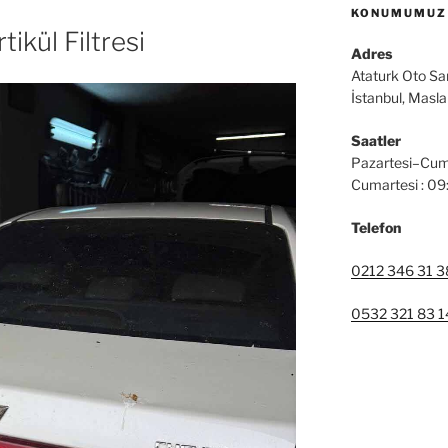
KONUMUMUZ
ikül Filtresi
Adres
Ataturk Oto Sa
İstanbul, Masl
Saatler
Pazartesi–Cum
Cumartesi : 0
Telefon
0212 346 31 3
0532 321 83 1