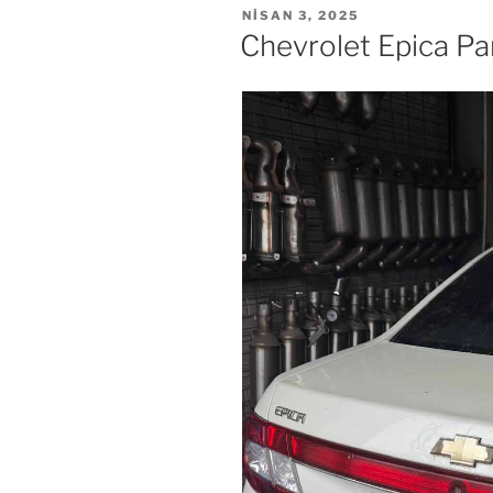
YAYIM
NISAN 3, 2025
TARIHI
Chevrolet Epica Part