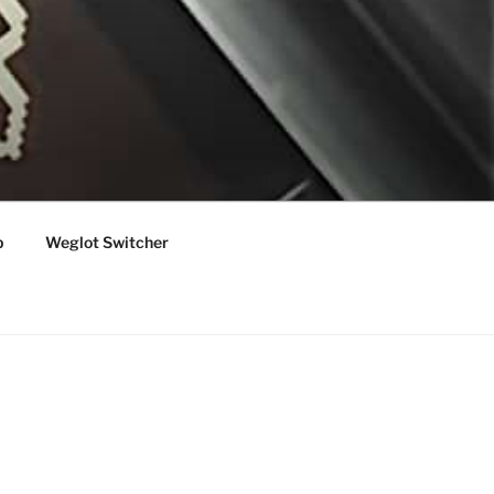
p
Weglot Switcher