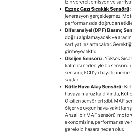
izin vererek emisyon ve sarfiyatı 
Egzoz Gazı Sıcaklık Sensörü
:
jenerasyon gerçekleşmez. Motor
performansıda doğrudan etkile
Diferansiyel (DPF) Basınç Se
doğru algılamayacak ve aracını
sarfiyatınız artacaktır. Gerekt
girmeyecektir.
Oksijen Sensörü
: Yüksek Sıca
kalması nedeniyle bu sensörün 
sensörü, ECU’ya hayati öneme sa
sağlar.
Kütle Hava Akış Sensörü
: Ki
havaya maruz kaldığında, Kütle
Oksijen sensörleri gibi, MAF s
ölçer ve uygun hava-yakıt karı
Arızalı bir MAF sensörü, motor
ekonomisine, performansa ve 
gereksiz hasara neden olur.