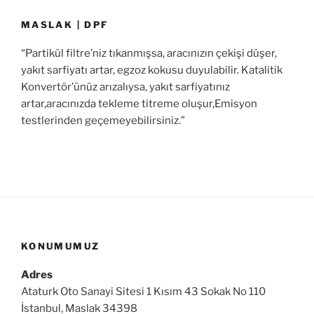
MASLAK | DPF
“Partikül filtre’niz tıkanmışsa, aracınızın çekişi düşer,
yakıt sarfiyatı artar, egzoz kokusu duyulabilir. Katalitik
Konvertör’ünüz arızalıysa, yakıt sarfiyatınız
artar,aracınızda tekleme titreme oluşur,Emisyon
testlerinden geçemeyebilirsiniz.”
KONUMUMUZ
Adres
Ataturk Oto Sanayi Sitesi 1 Kısım 43 Sokak No 110
İstanbul, Maslak 34398