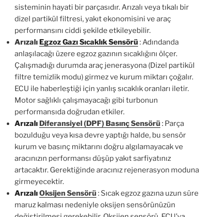
sisteminin hayati bir parçasıdır. Arızalı veya tıkalı bir
dizel partikül filtresi, yakıt ekonomisini ve araç
performansını ciddi şekilde etkileyebilir.
Arızalı
Egzoz Gazı Sıcaklık Sensörü
: Adındanda
anlaşılacağı üzere egzoz gazının sıcaklığını ölçer.
Çalışmadığı durumda araç jenerasyona (Dizel partikül
filtre temizlik modu) girmez ve kurum miktarı çoğalır.
ECU ile haberleştiği için yanlış sıcaklık oranları iletir.
Motor sağlıklı çalışmayacağı gibi turbonun
performansıda doğrudan etkiler.
Arızalı
Diferansiyel (DPF) Basınç Sensörü
:
Parça
bozulduğu veya kısa devre yaptığı halde, bu sensör
kurum ve basınç miktarını doğru algılamayacak ve
aracınızın performansı düşüp yakıt sarfiyatınız
artacaktır. Gerektiğinde aracınız rejenerasyon moduna
girmeyecektir.
Arızalı
Oksijen Sensörü
: Sıcak egzoz gazına uzun süre
maruz kalması nedeniyle oksijen sensörünüzün
değiştirilmesi gerekebilir. Oksijen sensörü, ECU’ya