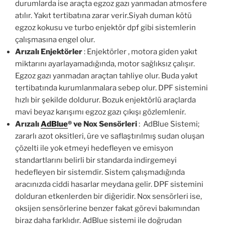
durumlarda ise araçta egzoz gazı yanmadan atmosfere
atılır. Yakıt tertibatına zarar verir.Siyah duman kötü
egzoz kokusu ve turbo enjektör dpf gibi sistemlerin
çalışmasına engel olur.
Arızalı Enjektörler
: Enjektörler , motora giden yakıt
miktarını ayarlayamadığında, motor sağlıksız çalışır.
Egzoz gazı yanmadan araçtan tahliye olur. Buda yakıt
tertibatında kurumlanmalara sebep olur. DPF sistemini
hızlı bir şekilde doldurur. Bozuk enjektörlü araçlarda
mavi beyaz karışımı egzoz gazı çıkışı gözlemlenir.
Arızalı
AdBlue
®
ve Nox Sensörleri
: AdBlue Sistemi;
zararlı azot oksitleri, üre ve saflaştırılmış sudan oluşan
çözelti ile yok etmeyi hedefleyen ve emisyon
standartlarını belirli bir standarda indirgemeyi
hedefleyen bir sistemdir. Sistem çalışmadığında
aracınızda ciddi hasarlar meydana gelir. DPF sistemini
dolduran etkenlerden bir diğeridir. Nox sensörleri ise,
oksijen sensörlerine benzer fakat görevi bakımından
biraz daha farklıdır. AdBlue sistemi ile doğrudan