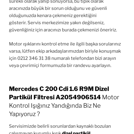
sürekli olarak yanıp sönüyorsa, bu tipik olarak
aracınızda büyük bir sorun olduğunu ve güvenli
olduğunuzda kenara çekmeniz gerektiğini
gösterir. Servis merkezimize yakın değilseniz,
güvenliğiniz için aracınızı burada çekmenizi öneririz.
Motor ışıklarını kontrol etme ile ilgili başka sorularınız
varsa, lütfen ekip arkadaşlarımızdan biriyle konuşmak
için 0212 346 31 38 numaralı telefondan bizi arayın
veya çevrimiçi formumuzla bir randevu ayarlayın.
Mercedes C 200 Cdi 1.6 R9M Dizel
Partikül Filtresi A2054906514
Motor
Kontrol Işığınız Yandığında Biz Ne
Yapıyoruz ?
Servisimizde belirli sorunlardan kaynaklı bozulan
çalışmayan kurumlu kırık
dizel partikül