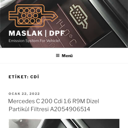
İçeriğe
geç
MASLAK | DPF
Emission System For Vehicle!
Menü
ETIKET:
CDI
YAYIM
OCAK 22, 2022
TARIHI
Mercedes C 200 Cdi 1.6 R9M Dizel
Partikül Filtresi A2054906514