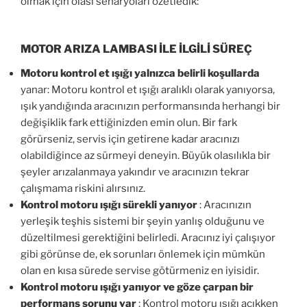
olmak için olası senaryoları özetledik:
MOTOR ARIZA LAMBASI İLE İLGİLİ SÜREÇ
Motoru kontrol et ışığı yalnızca belirli koşullarda
yanar: Motoru kontrol et ışığı aralıklı olarak yanıyorsa,
ışık yandığında aracınızın performansında herhangi bir
değişiklik fark ettiğinizden emin olun. Bir fark
görürseniz, servis için getirene kadar aracınızı
olabildiğince az sürmeyi deneyin. Büyük olasılıkla bir
şeyler arızalanmaya yakındır ve aracınızın tekrar
çalışmama riskini alırsınız.
Kontrol motoru ışığı sürekli yanıyor
: Aracınızın
yerleşik teşhis sistemi bir şeyin yanlış olduğunu ve
düzeltilmesi gerektiğini belirledi. Aracınız iyi çalışıyor
gibi görünse de, ek sorunları önlemek için mümkün
olan en kısa sürede servise götürmeniz en iyisidir.
Kontrol motoru ışığı yanıyor ve göze çarpan bir
performans sorunu var
: Kontrol motoru ışığı açıkken