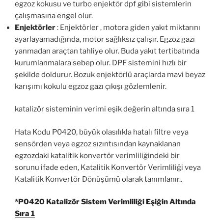
egzoz kokusu ve turbo enjektör dpf gibi sistemlerin
çalışmasına engel olur.
Enjektörler
: Enjektörler , motora giden yakıt miktarını
ayarlayamadığında, motor sağlıksız çalışır. Egzoz gazı
yanmadan araçtan tahliye olur. Buda yakıt tertibatında
kurumlanmalara sebep olur. DPF sistemini hızlı bir
şekilde doldurur. Bozuk enjektörlü araçlarda mavi beyaz
karışımı kokulu egzoz gazı çıkışı gözlemlenir.
katalizör sisteminin verimi eşik değerin altında sıra 1
Hata Kodu P0420, büyük olasılıkla hatalı filtre veya
sensörden veya egzoz sızıntısından kaynaklanan
egzozdaki katalitik konvertör verimliliğindeki bir
sorunu ifade eden, Katalitik Konvertör Verimliliği veya
Katalitik Konvertör Dönüşümü olarak tanımlanır..
*
P0420 Katalizör Sistem Verimliliği Eşiğin Altında
Sıra 1