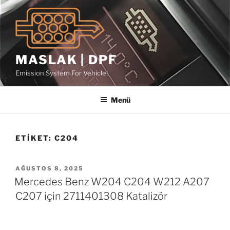
İçeriğe
geç
MASLAK | DPF
Emission System For Vehicle!
Menü
ETIKET:
C204
YAYIM
AĞUSTOS 8, 2025
TARIHI
Mercedes Benz W204 C204 W212 A207
C207 için 2711401308 Katalizör