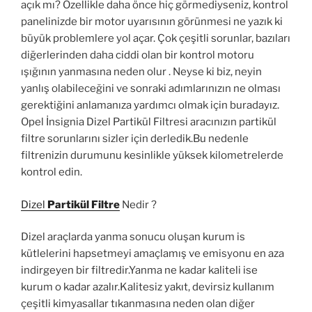
açık mı? Özellikle daha önce hiç görmediyseniz, kontrol
panelinizde bir motor uyarısının görünmesi ne yazık ki
büyük problemlere yol açar. Çok çeşitli sorunlar, bazıları
diğerlerinden daha ciddi olan bir kontrol motoru
ışığının yanmasına neden olur . Neyse ki biz, neyin
yanlış olabileceğini ve sonraki adımlarınızın ne olması
gerektiğini anlamanıza yardımcı olmak için buradayız.
Opel İnsignia Dizel Partikül Filtresi aracınızın partikül
filtre sorunlarını sizler için derledik.Bu nedenle
filtrenizin durumunu kesinlikle yüksek kilometrelerde
kontrol edin.
Dizel
Partikül Filtre
Nedir ?
Dizel araçlarda yanma sonucu oluşan kurum is
kütlelerini hapsetmeyi amaçlamış ve emisyonu en aza
indirgeyen bir filtredir.Yanma ne kadar kaliteli ise
kurum o kadar azalır.Kalitesiz yakıt, devirsiz kullanım
çeşitli kimyasallar tıkanmasına neden olan diğer