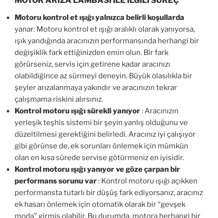
MOTOR ARIZA LAMBASI İLE İLGİLİ SÜREÇ
Motoru kontrol et ışığı yalnızca belirli koşullarda
yanar: Motoru kontrol et ışığı aralıklı olarak yanıyorsa,
ışık yandığında aracınızın performansında herhangi bir
değişiklik fark ettiğinizden emin olun. Bir fark
görürseniz, servis için getirene kadar aracınızı
olabildiğince az sürmeyi deneyin. Büyük olasılıkla bir
şeyler arızalanmaya yakındır ve aracınızın tekrar
çalışmama riskini alırsınız.
Kontrol motoru ışığı sürekli yanıyor
: Aracınızın
yerleşik teşhis sistemi bir şeyin yanlış olduğunu ve
düzeltilmesi gerektiğini belirledi. Aracınız iyi çalışıyor
gibi görünse de, ek sorunları önlemek için mümkün
olan en kısa sürede servise götürmeniz en iyisidir.
Kontrol motoru ışığı yanıyor ve göze çarpan bir
performans sorunu var
: Kontrol motoru ışığı açıkken
performansta tutarlı bir düşüş fark ediyorsanız, aracınız
ek hasarı önlemek için otomatik olarak bir “gevşek
moda” girmiş olabilir. Bu durumda, motora herhangi bir