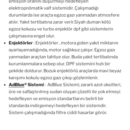
emisyon oranını düşürmeyi hedefleyen
elektropnömatik valf sistemidir. Çalışmadığı
durumlarda ise araçta egzoz gazı yanmadan atmosfere
atılır. Yakıt tertibatına zarar verir.Siyah duman kötü
egzoz kokusu ve turbo enjektör dpf gibi sistemlerin
çalışmasına engel olur.
Enjektörler
: Enjektörler , motora giden yakıt miktarını
ayarlayamadığında, motor sağlıksız çalışır. Egzoz gazı
yanmadan araçtan tahliye olur. Buda yakıt tertibatında
kurumlanmalara sebep olur. DPF sistemini hızlı bir
şekilde doldurur. Bozuk enjektörlü araçlarda mavi beyaz
karışımı kokulu egzoz gazı çıkışı gözlemlenir.
AdBlue
®
Sistemi
: AdBlue Sistemi; zararlı azot oksitleri,
üre ve saflaştırılmış sudan oluşan çözelti ile yok etmeyi
hedefleyen ve emisyon standartlarını belirli bir
standarda indirgemeyi hedefleyen bir sistemdir.
Sistem çalışmadığında filtre ciddi hasarlar görür.