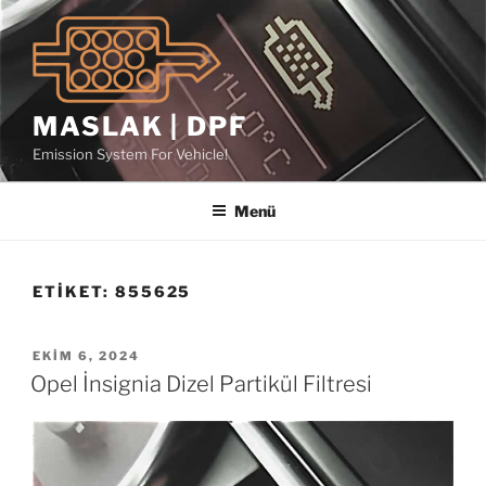
İçeriğe
geç
MASLAK | DPF
Emission System For Vehicle!
Menü
ETIKET:
855625
YAYIM
EKIM 6, 2024
TARIHI
Opel İnsignia Dizel Partikül Filtresi