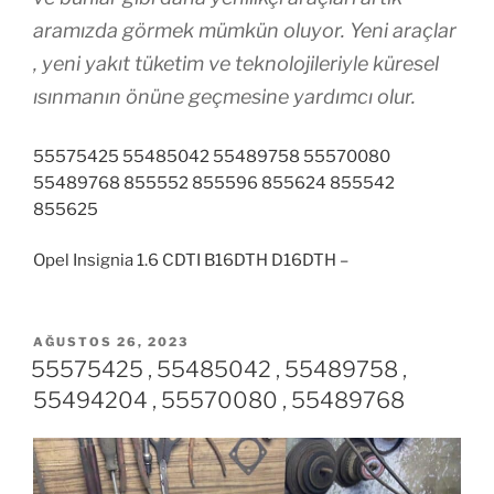
aramızda görmek mümkün oluyor. Yeni araçlar
, yeni yakıt tüketim ve teknolojileriyle küresel
ısınmanın önüne geçmesine yardımcı olur.
55575425 55485042 55489758 55570080
55489768 855552 855596 855624 855542
855625
Opel Insignia 1.6 CDTI B16DTH D16DTH –
YAYIM
AĞUSTOS 26, 2023
TARIHI
55575425 , 55485042 , 55489758 ,
55494204 , 55570080 , 55489768