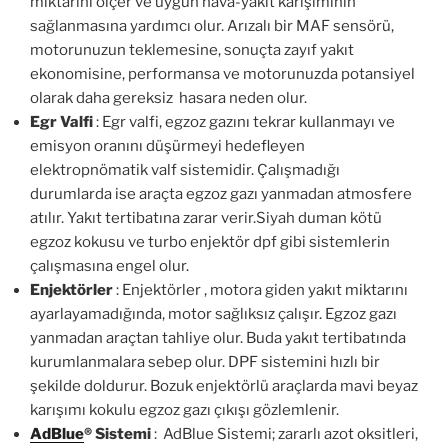
miktarını ölçer ve uygun hava-yakıt karışımının
sağlanmasına yardımcı olur. Arızalı bir MAF sensörü,
motorunuzun teklemesine, sonuçta zayıf yakıt
ekonomisine, performansa ve motorunuzda potansiyel
olarak daha gereksiz hasara neden olur.
Egr Valfi
: Egr valfi, egzoz gazını tekrar kullanmayı ve
emisyon oranını düşürmeyi hedefleyen
elektropnömatik valf sistemidir. Çalışmadığı
durumlarda ise araçta egzoz gazı yanmadan atmosfere
atılır. Yakıt tertibatına zarar verir.Siyah duman kötü
egzoz kokusu ve turbo enjektör dpf gibi sistemlerin
çalışmasına engel olur.
Enjektörler
: Enjektörler , motora giden yakıt miktarını
ayarlayamadığında, motor sağlıksız çalışır. Egzoz gazı
yanmadan araçtan tahliye olur. Buda yakıt tertibatında
kurumlanmalara sebep olur. DPF sistemini hızlı bir
şekilde doldurur. Bozuk enjektörlü araçlarda mavi beyaz
karışımı kokulu egzoz gazı çıkışı gözlemlenir.
AdBlue
®
Sistemi
: AdBlue Sistemi; zararlı azot oksitleri,