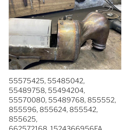
55575425, 55485042,
55489758, 55494204,
55570080, 55489768, 855552,
855596, 855624, 855542,
855625,
662572168, 1524366956FA ,