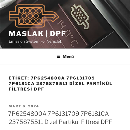
İçeriğe
geç
MASLAK | DPF
Emission System For Vehicle!
Menü
ETIKET:
7P6254800A 7P6131709
7P6181CA 2375875511 DIZEL PARTIKÜL
FILTRESI DPF
YAYIM
MART 6, 2024
TARIHI
7P6254800A 7P6131709 7P6181CA
2375875511 Dizel Partikül Filtresi DPF