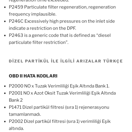
P2459 Particulate filter regeneration, regeneration
frequency implausible.
P246C Excessively high pressures on the inlet side
indicate a restriction on the DPF.
P2463 is a generic code that is defined as “diesel
particulate filter restriction”.
DİZEL PARTİKÜL İLE İLGİLİ ARIZALAR TÜRKÇE
OBD II HATA KODLARI
P2000 NO x Tuzak Verimliliği Eşik Altında Bank 1.
P2001 NO x Azot Oksit Tuzak Verimliliği Eşik Altında
Bank 2
P1471 Dizel partikül filtresi (sıra 1) rejenerasyonu
tamamlanmadı.
P2002 Dizel partikül filtresi (sıra 1) verimliliği Eşik
altında.