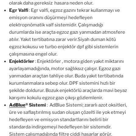
olarak daha gereksiz hasara neden olur.
Egr Valfi
: Egr valfi, egzoz gazını tekrar kullanmayı ve
emisyon oranını düşürmeyi hedefleyen
elektropnömatik valf sistemidir. Çalışmadığı
durumlarda ise araçta egzoz gazı yanmadan atmosfere
atılır. Yakıt tertibatına zarar verir.Siyah duman kötü
egzoz kokusu ve turbo enjektör dpf gibi sistemlerin
çalışmasına engel olur.
Enjektörler
: Enjektörler , motora giden yakıt miktarını
ayarlayamadığında, motor sağlıksız çalışır. Egzoz gazı
yanmadan araçtan tahliye olur. Buda yakıt tertibatında
kurumlanmalara sebep olur. DPF sistemini hızlı bir
şekilde doldurur. Bozuk enjektörlü araçlarda mavi beyaz
karışımı kokulu egzoz gazı çıkışı gözlemlenir.
AdBlue
®
Sistemi
: AdBlue Sistemi; zararlı azot oksitleri,
üre ve saflaştırılmış sudan oluşan çözelti ile yok etmeyi
hedefleyen ve emisyon standartlarını belirli bir
standarda indirgemeyi hedefleyen bir sistemdir.
Sistem çalışmadığında filtre ciddi hasarlar görür.