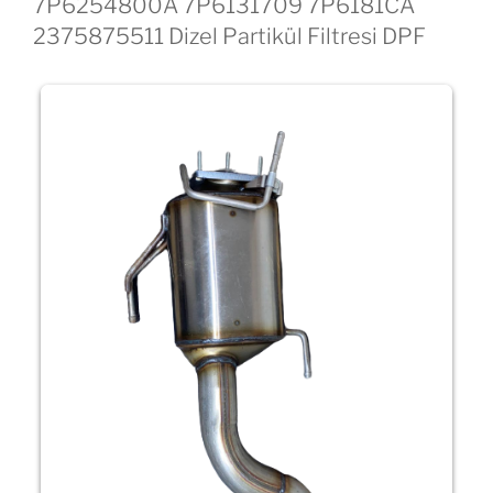
7P6254800A 7P6131709 7P6181CA
2375875511 Dizel Partikül Filtresi DPF