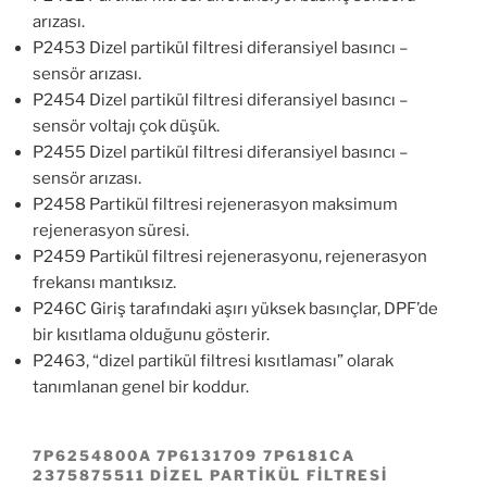
arızası.
P2453 Dizel partikül filtresi diferansiyel basıncı –
sensör arızası.
P2454 Dizel partikül filtresi diferansiyel basıncı –
sensör voltajı çok düşük.
P2455 Dizel partikül filtresi diferansiyel basıncı –
sensör arızası.
P2458 Partikül filtresi rejenerasyon maksimum
rejenerasyon süresi.
P2459 Partikül filtresi rejenerasyonu, rejenerasyon
frekansı mantıksız.
P246C Giriş tarafındaki aşırı yüksek basınçlar, DPF’de
bir kısıtlama olduğunu gösterir.
P2463, “dizel partikül filtresi kısıtlaması” olarak
tanımlanan genel bir koddur.
7P6254800A 7P6131709 7P6181CA
2375875511 DIZEL PARTIKÜL FILTRESI