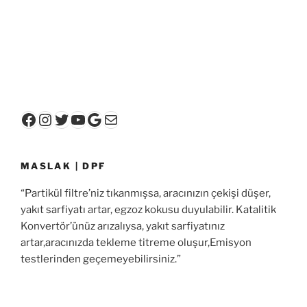
Facebook
Instagram
Twitter
YouTube
Google
E-posta
MASLAK | DPF
“Partikül filtre’niz tıkanmışsa, aracınızın çekişi düşer,
yakıt sarfiyatı artar, egzoz kokusu duyulabilir. Katalitik
Konvertör’ünüz arızalıysa, yakıt sarfiyatınız
artar,aracınızda tekleme titreme oluşur,Emisyon
testlerinden geçemeyebilirsiniz.”