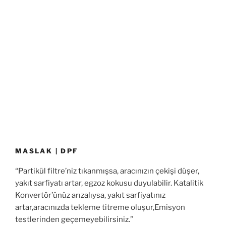
MASLAK | DPF
“Partikül filtre’niz tıkanmışsa, aracınızın çekişi düşer,
yakıt sarfiyatı artar, egzoz kokusu duyulabilir. Katalitik
Konvertör’ünüz arızalıysa, yakıt sarfiyatınız
artar,aracınızda tekleme titreme oluşur,Emisyon
testlerinden geçemeyebilirsiniz.”