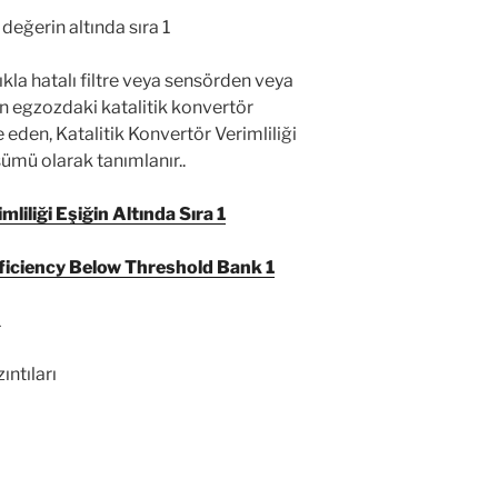
ını tekrar kullanmayı ve emisyon oranını
ömatik valf sistemidir. Çalışmadığı
zı yanmadan atmosfere atılır. Yakıt
duman kötü egzoz kokusu ve turbo
lışmasına engel olur.
ra giden yakıt miktarını
ksız çalışır. Egzoz gazı yanmadan
t tertibatında kurumlanmalara sebep olur.
 doldurur. Bozuk enjektörlü araçlarda
z gazı çıkışı gözlemlenir.
 değerin altında sıra 1
la hatalı filtre veya sensörden veya
n egzozdaki katalitik konvertör
e eden, Katalitik Konvertör Verimliliği
ümü olarak tanımlanır..