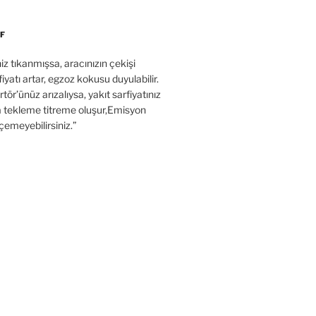
F
’niz tıkanmışsa, aracınızın çekişi
fiyatı artar, egzoz kokusu duyulabilir.
tör’ünüz arızalıysa, yakıt sarfiyatınız
a tekleme titreme oluşur,Emisyon
çemeyebilirsiniz.”