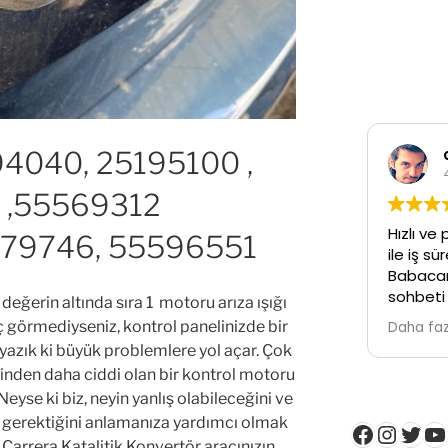
94040, 25195100 ,
 ,55569312
Hızlı ve 
579746, 55596551
ile iş s
Babacan
sohbeti 
 değerin altında sıra 1 motoru arıza ışığı
Temiz işc
ç görmediyseniz, kontrol panelinizde bir
Daha faz
yazık ki büyük problemlere yol açar. Çok
lerinden daha ciddi olan bir kontrol motoru
Neyse ki biz, neyin yanlış olabileceğini ve
ı gerektiğini anlamanıza yardımcı olmak
Faceboo
Insta
Twit
Y
Carrera Katalitik Konvertör aracınızın