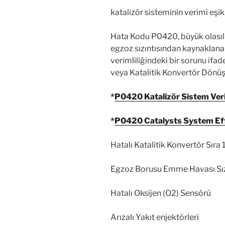
gereksiz hasara neden olur.
Egr Valfi
: Egr valfi, egzoz gaz
düşürmeyi hedefleyen elektropn
durumlarda ise araçta egzoz ga
tertibatına zarar verir.Siyah 
enjektör dpf gibi sistemlerin ça
Enjektörler
: Enjektörler , moto
ayarlayamadığında, motor sağlı
araçtan tahliye olur. Buda yakı
DPF sistemini hızlı bir şekilde
mavi beyaz karışımı kokulu egzo
katalizör sisteminin verimi eşik
Hata Kodu P0420, büyük olasılık
egzoz sızıntısından kaynaklana
verimliliğindeki bir sorunu ifad
veya Katalitik Konvertör Dönüş