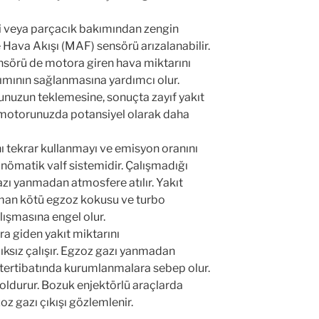
ki parçalardan biri veya
unluysa gözden geçirin!
düşürür ve buharların dışarı çıkmasına
artırır.
 Çalışmadığı durumda araçta sağlıklı bir
 sağlıklı çalışmayacağı gibi turbonun
r.
klıktaki egzoz gazına uzun süre maruz
zamanla değiştirilmesi gerekir. Oksijen
hip hava-yakıt karışımı bilgilerini
rli veya parçacık bakımından zengin
 Hava Akışı (MAF) sensörü arızalanabilir.
ensörü de motora giren hava miktarını
şımının sağlanmasına yardımcı olur.
unuzun teklemesine, sonuçta zayıf yakıt
motorunuzda potansiyel olarak daha