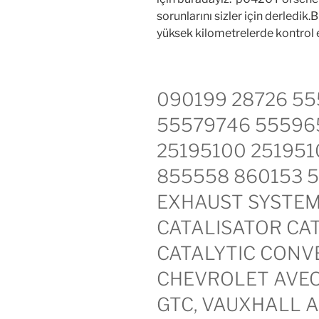
sorunlarını sizler için derledik
yüksek kilometrelerde kontrol 
090199 28726 55
55579746 55596
25195100 251951
855558 860153 5
EXHAUST SYSTEM
CATALISATOR CAT
CATALYTIC CONVE
CHEVROLET AVEO
GTC, VAUXHALL 