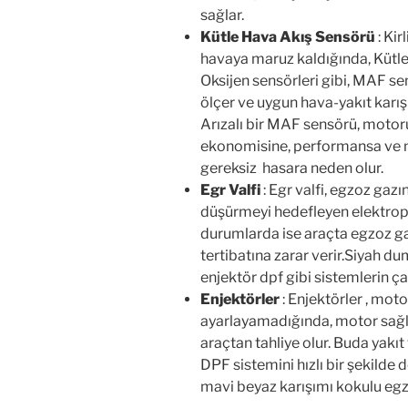
İlk olarak aşağıda
birden fazlası sor
Gaz Kelebeği
: Yakıt basıncını 
izin vererek emisyon ve sarfiyatı 
Egzoz Gazı Sıcaklık Sensörü
:
jenerasyon gerçekleşmez. Motor
performansıda doğrudan etkile
Oksijen Sensörü
: Yüksek Sıca
kalması nedeniyle bu sensörün 
sensörü, ECU’ya hayati öneme sa
sağlar.
Kütle Hava Akış Sensörü
: Ki
havaya maruz kaldığında, Kütle
Oksijen sensörleri gibi, MAF s
ölçer ve uygun hava-yakıt karı
Arızalı bir MAF sensörü, motor
ekonomisine, performansa ve 