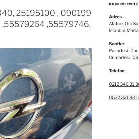
KONUMUMUZ
040, 25195100 , 090199
Adres
2 ,55579264 ,55579746,
Ataturk Oto Sa
İstanbul, Masl
Saatler
Pazartesi–Cum
Cumartesi : 0
Telefon
0212 346 31 3
0532 321 83 1