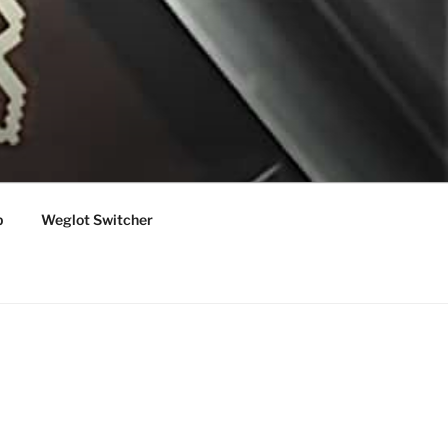
p
Weglot Switcher