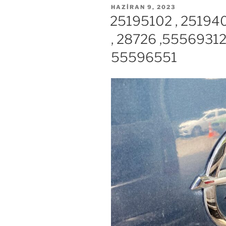
YAYIM
HAZIRAN 9, 2023
TARIHI
25195102 , 25194
, 28726 ,5556931
55596551