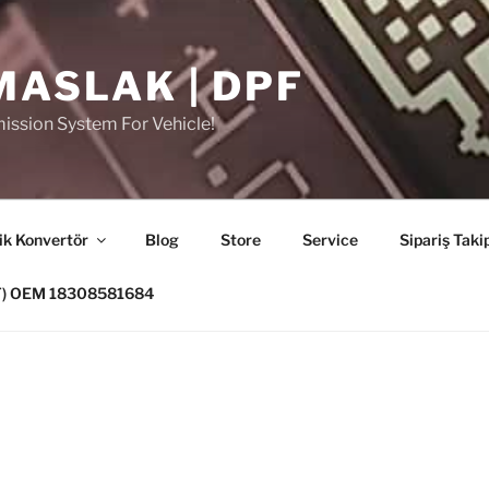
MASLAK | DPF
ission System For Vehicle!
ik Konvertör
Blog
Store
Service
Sipariş Taki
PF) OEM 18308581684