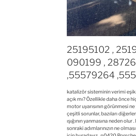
25195102 , 251
090199 , 28726
,55579264 ,55
katalizör sisteminin verimi eşik
açık mı? Özellikle daha önce hi
motor uyarısının görünmesi ne 
çeşitli sorunlar, bazıları diğer
ışığının yanmasına neden olur . 
sonraki adımlarınızın ne olmas
için buradayız. p0420 Porsche 