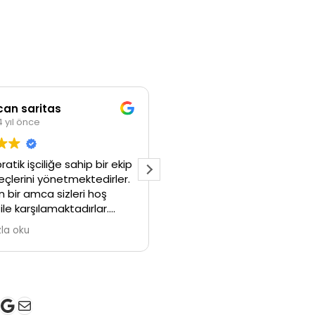
can saritas
Cihan Aslan
4 yıl önce
4 yıl önce
pratik işciliğe sahip bir ekip
İyi günler astra j 1.3 dısel p
üreçlerini yönetmektedirler.
fitresi var mı ve fıyatı
 bir amca sizleri hoş
ile karşılamaktadırlar.
ilikleri için teşekkürler.
la oku
k
gram
ter
ouTube
Google
E-posta