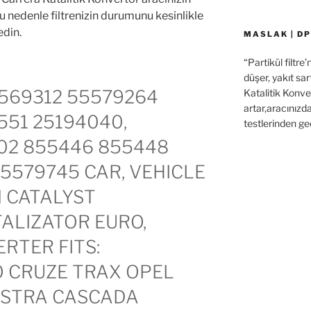
.Bu nedenle filtrenizin durumunu kesinlikle
edin.
MASLAK | DP
“Partikül filtre
düşer, yakıt sar
569312 55579264
Katalitik Konver
artar,aracınızd
551 25194040,
testlerinden ge
02 855446 855448
5579745 CAR, VEHICLE
 CATALYST
ALIZATOR EURO,
RTER FITS:
 CRUZE TRAX OPEL
ASTRA CASCADA