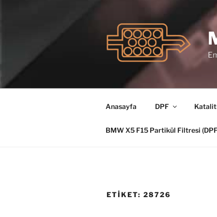
İçeriğe
geç
Em
Anasayfa
DPF
Katalit
BMW X5 F15 Partikül Filtresi (D
ETIKET:
28726