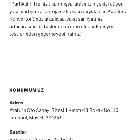
“Partikül filtre’niz tıkanmışsa, aracınızın çekişi düşer,
yakıt sarfiyatı artar, egzoz kokusu duyulabilir. Katalitik
Konvertör’ünüz arızalıysa, yakıt sarfiyatınız
artar,aracınızda tekleme titreme oluşur,Emisyon
testlerinden geçemeyebilirsiniz.”
KONUMUMUZ
Adres
Ataturk Oto Sanayi Sitesi 1 Kısım 43 Sokak No 110
İstanbul, Maslak 34398
Saatler
Pazartesi–Cuma: 9:00–19:00