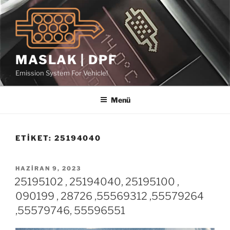
İçeriğe
geç
MASLAK | DPF
Emission System For Vehicle!
Menü
ETIKET:
25194040
YAYIM
HAZIRAN 9, 2023
TARIHI
25195102 , 25194040, 25195100 ,
090199 , 28726 ,55569312 ,55579264
,55579746, 55596551