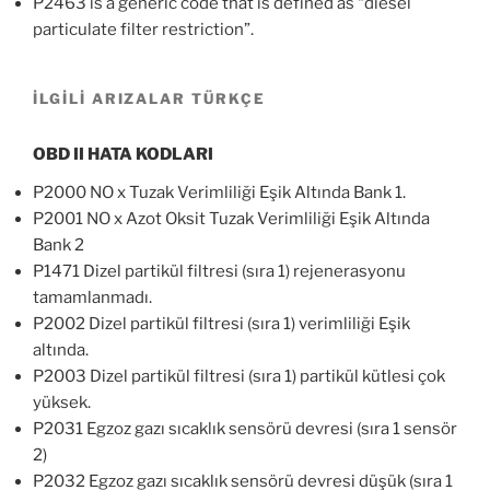
P2463 is a generic code that is defined as “diesel
particulate filter restriction”.
İLGİLİ ARIZALAR TÜRKÇE
OBD II HATA KODLARI
P2000 NO x Tuzak Verimliliği Eşik Altında Bank 1.
P2001 NO x Azot Oksit Tuzak Verimliliği Eşik Altında
Bank 2
P1471 Dizel partikül filtresi (sıra 1) rejenerasyonu
tamamlanmadı.
P2002 Dizel partikül filtresi (sıra 1) verimliliği Eşik
altında.
P2003 Dizel partikül filtresi (sıra 1) partikül kütlesi çok
yüksek.
P2031 Egzoz gazı sıcaklık sensörü devresi (sıra 1 sensör
2)
P2032 Egzoz gazı sıcaklık sensörü devresi düşük (sıra 1