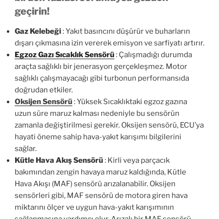
geçirin!
Gaz Kelebeği
: Yakıt basıncını düşürür ve buharların
dışarı çıkmasına izin vererek emisyon ve sarfiyatı artırır.
Egzoz Gazı Sıcaklık Sensörü
: Çalışmadığı durumda
araçta sağlıklı bir jenerasyon gerçekleşmez. Motor
sağlıklı çalışmayacağı gibi turbonun performansıda
doğrudan etkiler.
Oksijen Sensörü
: Yüksek Sıcaklıktaki egzoz gazına
uzun süre maruz kalması nedeniyle bu sensörün
zamanla değiştirilmesi gerekir. Oksijen sensörü, ECU’ya
hayati öneme sahip hava-yakıt karışımı bilgilerini
sağlar.
Kütle Hava Akış Sensörü
: Kirli veya parçacık
bakımından zengin havaya maruz kaldığında, Kütle
Hava Akışı (MAF) sensörü arızalanabilir. Oksijen
sensörleri gibi, MAF sensörü de motora giren hava
miktarını ölçer ve uygun hava-yakıt karışımının
sağlanmasına yardımcı olur. Arızalı bir MAF sensörü,