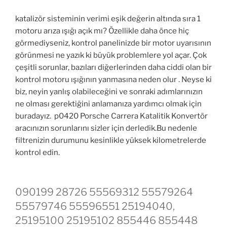
katalizör sisteminin verimi eşik değerin altında sıra 1
motoru arıza ışığı açık mı? Özellikle daha önce hiç
görmediyseniz, kontrol panelinizde bir motor uyarısının
görünmesi ne yazık ki büyük problemlere yol açar. Çok
çeşitli sorunlar, bazıları diğerlerinden daha ciddi olan bir
kontrol motoru ışığının yanmasına neden olur . Neyse ki
biz, neyin yanlış olabileceğini ve sonraki adımlarınızın
ne olması gerektiğini anlamanıza yardımcı olmak için
buradayız. p0420 Porsche Carrera Katalitik Konvertör
aracınızın sorunlarını sizler için derledik.Bu nedenle
filtrenizin durumunu kesinlikle yüksek kilometrelerde
kontrol edin.
090199 28726 55569312 55579264
55579746 55596551 25194040,
25195100 25195102 855446 855448