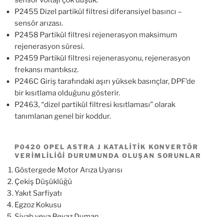
P2455 Dizel partikül filtresi diferansiyel basıncı –
sensör arızası.
P2458 Partikül filtresi rejenerasyon maksimum
rejenerasyon süresi.
P2459 Partikül filtresi rejenerasyonu, rejenerasyon
frekansı mantıksız.
P246C Giriş tarafındaki aşırı yüksek basınçlar, DPF’de
bir kısıtlama olduğunu gösterir.
P2463, “dizel partikül filtresi kısıtlaması” olarak
tanımlanan genel bir koddur.
P0420 OPEL ASTRA J KATALITIK KONVERTÖR
VERIMLILIĞI DURUMUNDA OLUŞAN SORUNLAR
Göstergede Motor Arıza Uyarısı
Çekiş Düşüklüğü
Yakıt Sarfiyatı
Egzoz Kokusu
Siyah veya Beyaz Duman