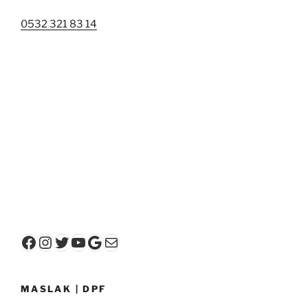
0532 321 83 14
Facebook
Instagram
Twitter
YouTube
Google
E-posta
MASLAK | DPF