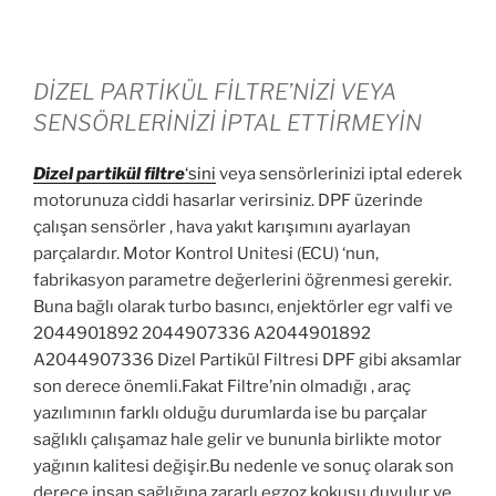
DİZEL PARTİKÜL FİLTRE’NİZİ VEYA
SENSÖRLERİNİZİ İPTAL ETTİRMEYİN
Dizel partikül
filtre
‘sini
veya sensörlerinizi iptal ederek
motorunuza ciddi hasarlar verirsiniz. DPF üzerinde
çalışan sensörler , hava yakıt karışımını ayarlayan
parçalardır. Motor Kontrol Unitesi (ECU) ‘nun,
fabrikasyon parametre değerlerini öğrenmesi gerekir.
Buna bağlı olarak turbo basıncı, enjektörler egr valfi ve
2044901892 2044907336 A2044901892
A2044907336 Dizel Partikül Filtresi DPF gibi aksamlar
son derece önemli.Fakat Filtre’nin olmadığı , araç
yazılımının farklı olduğu durumlarda ise bu parçalar
sağlıklı çalışamaz hale gelir ve bununla birlikte motor
yağının kalitesi değişir.Bu nedenle ve sonuç olarak son
derece insan sağlığına zararlı egzoz kokusu duyulur ve