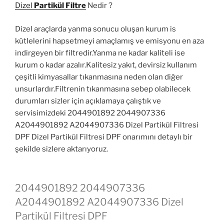
Dizel
Partikül Filtre
Nedir ?
Dizel araçlarda yanma sonucu oluşan kurum is
kütlelerini hapsetmeyi amaçlamış ve emisyonu en aza
indirgeyen bir filtredir.Yanma ne kadar kaliteli ise
kurum o kadar azalır.Kalitesiz yakıt, devirsiz kullanım
çeşitli kimyasallar tıkanmasına neden olan diğer
unsurlardır.Filtrenin tıkanmasına sebep olabilecek
durumları sizler için açıklamaya çalıştık ve
servisimizdeki 2044901892 2044907336
A2044901892 A2044907336 Dizel Partikül Filtresi
DPF Dizel Partikül Filtresi DPF onarımını detaylı bir
şekilde sizlere aktarıyoruz.
2044901892 2044907336
A2044901892 A2044907336 Dizel
Partikül Filtresi DPF