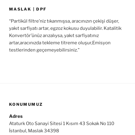
MASLAK | DPF
“Partikül filtre’niz tıkanmışsa, aracınızın çekişi düşer,
yakıt sarfiyatı artar, egzoz kokusu duyulabilir. Katalitik
Konvertör’ünüz arızalıysa, yakıt sarfiyatınız
artar,aracınızda tekleme titreme oluşur,Emisyon
testlerinden geçemeyebilirsiniz.”
KONUMUMUZ
Adres
Ataturk Oto Sanayi Sitesi 1 Kısım 43 Sokak No 110
İstanbul, Maslak 34398