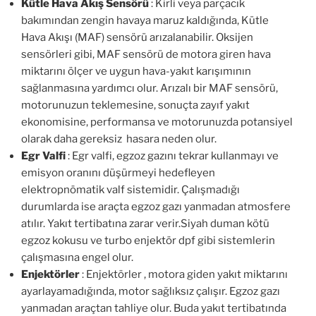
Kütle Hava Akış Sensörü
: Kirli veya parçacık
bakımından zengin havaya maruz kaldığında, Kütle
Hava Akışı (MAF) sensörü arızalanabilir. Oksijen
sensörleri gibi, MAF sensörü de motora giren hava
miktarını ölçer ve uygun hava-yakıt karışımının
sağlanmasına yardımcı olur. Arızalı bir MAF sensörü,
motorunuzun teklemesine, sonuçta zayıf yakıt
ekonomisine, performansa ve motorunuzda potansiyel
olarak daha gereksiz hasara neden olur.
Egr Valfi
: Egr valfi, egzoz gazını tekrar kullanmayı ve
emisyon oranını düşürmeyi hedefleyen
elektropnömatik valf sistemidir. Çalışmadığı
durumlarda ise araçta egzoz gazı yanmadan atmosfere
atılır. Yakıt tertibatına zarar verir.Siyah duman kötü
egzoz kokusu ve turbo enjektör dpf gibi sistemlerin
çalışmasına engel olur.
Enjektörler
: Enjektörler , motora giden yakıt miktarını
ayarlayamadığında, motor sağlıksız çalışır. Egzoz gazı
yanmadan araçtan tahliye olur. Buda yakıt tertibatında