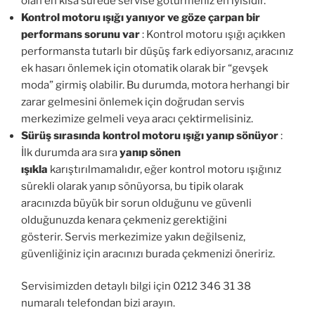
olan en kısa sürede servise götürmeniz en iyisidir.
Kontrol motoru ışığı yanıyor ve göze çarpan bir
performans sorunu var
: Kontrol motoru ışığı açıkken
performansta tutarlı bir düşüş fark ediyorsanız, aracınız
ek hasarı önlemek için otomatik olarak bir “gevşek
moda” girmiş olabilir. Bu durumda, motora herhangi bir
zarar gelmesini önlemek için doğrudan servis
merkezimize gelmeli veya aracı çektirmelisiniz.
Sürüş sırasında kontrol motoru ışığı yanıp sönüyor
:
İlk durumda ara sıra
yanıp sönen
ışıkla
karıştırılmamalıdır, eğer kontrol motoru ışığınız
sürekli olarak yanıp sönüyorsa, bu tipik olarak
aracınızda büyük bir sorun olduğunu ve güvenli
olduğunuzda kenara çekmeniz gerektiğini
gösterir. Servis merkezimize yakın değilseniz,
güvenliğiniz için aracınızı burada çekmenizi öneririz.
Servisimizden detaylı bilgi için 0212 346 31 38
numaralı telefondan bizi arayın.