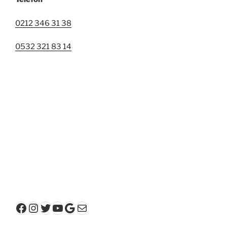
0212 346 31 38
0532 321 83 14
Facebook
Instagram
Twitter
YouTube
Google
E-posta