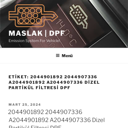
İçeriğe
geç
MASLAK | DPF
Emission System For Vehicle!
Menü
ETIKET:
2044901892 2044907336
A2044901892 A2044907336 DIZEL
PARTIKÜL FILTRESI DPF
YAYIM
MART 25, 2024
TARIHI
2044901892 2044907336
A2044901892 A2044907336 Dizel
Partikül Filtresi DPF