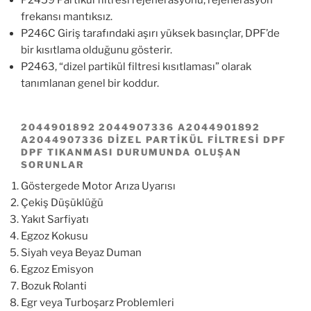
P2459 Partikül filtresi rejenerasyonu, rejenerasyon
frekansı mantıksız.
P246C Giriş tarafındaki aşırı yüksek basınçlar, DPF’de
bir kısıtlama olduğunu gösterir.
P2463, “dizel partikül filtresi kısıtlaması” olarak
tanımlanan genel bir koddur.
2044901892 2044907336 A2044901892
A2044907336 DIZEL PARTIKÜL FILTRESI DPF
DPF TIKANMASI DURUMUNDA OLUŞAN
SORUNLAR
Göstergede Motor Arıza Uyarısı
Çekiş Düşüklüğü
Yakıt Sarfiyatı
Egzoz Kokusu
Siyah veya Beyaz Duman
Egzoz Emisyon
Bozuk Rolanti
Egr veya Turboşarz Problemleri