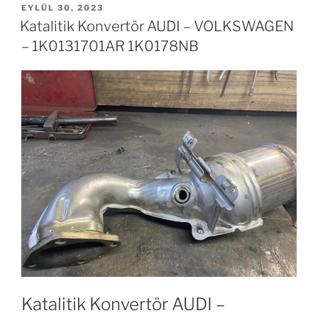
YAYIM
EYLÜL 30, 2023
TARIHI
Katalitik Konvertör AUDI – VOLKSWAGEN
– 1K0131701AR 1K0178NB
Katalitik Konvertör AUDI –