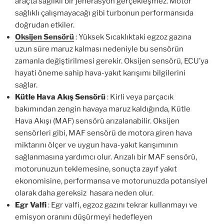
araçta sağlıklı bir jenerasyon gerçekleşmez. Motor
sağlıklı çalışmayacağı gibi turbonun performansıda
doğrudan etkiler.
Oksijen Sensörü
: Yüksek Sıcaklıktaki egzoz gazına
uzun süre maruz kalması nedeniyle bu sensörün
zamanla değiştirilmesi gerekir. Oksijen sensörü, ECU’ya
hayati öneme sahip hava-yakıt karışımı bilgilerini
sağlar.
Kütle Hava Akış Sensörü
: Kirli veya parçacık
bakımından zengin havaya maruz kaldığında, Kütle
Hava Akışı (MAF) sensörü arızalanabilir. Oksijen
sensörleri gibi, MAF sensörü de motora giren hava
miktarını ölçer ve uygun hava-yakıt karışımının
sağlanmasına yardımcı olur. Arızalı bir MAF sensörü,
motorunuzun teklemesine, sonuçta zayıf yakıt
ekonomisine, performansa ve motorunuzda potansiyel
olarak daha gereksiz hasara neden olur.
Egr Valfi
: Egr valfi, egzoz gazını tekrar kullanmayı ve
emisyon oranını düşürmeyi hedefleyen