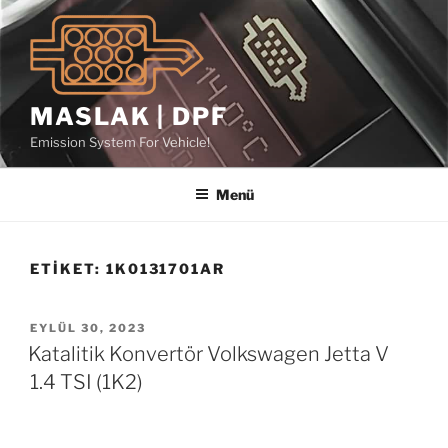
İçeriğe
geç
MASLAK | DPF
Emission System For Vehicle!
Menü
ETIKET:
1K0131701AR
YAYIM
EYLÜL 30, 2023
TARIHI
Katalitik Konvertör Volkswagen Jetta V
1.4 TSI (1K2)