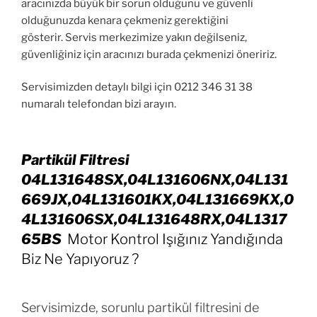
aracınızda büyük bir sorun olduğunu ve güvenli
olduğunuzda kenara çekmeniz gerektiğini
gösterir. Servis merkezimize yakın değilseniz,
güvenliğiniz için aracınızı burada çekmenizi öneririz.
Servisimizden detaylı bilgi için 0212 346 31 38
numaralı telefondan bizi arayın.
Partikül Filtresi
04L131648SX,04L131606NX,04L131
669JX,04L131601KX,04L131669KX,0
4L131606SX,04L131648RX,04L1317
65BS
Motor Kontrol Işığınız Yandığında
Biz Ne Yapıyoruz ?
Servisimizde, sorunlu partikül filtresini de