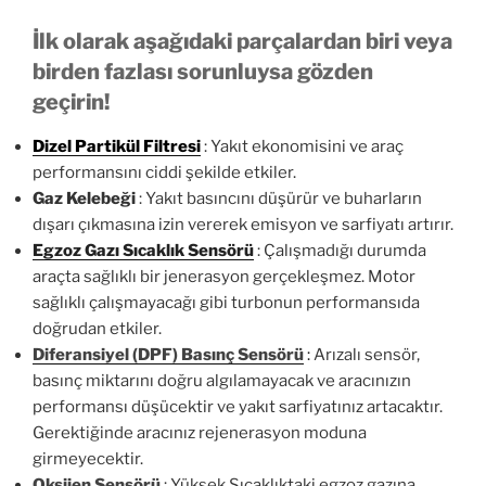
İlk olarak aşağıdaki parçalardan biri veya
birden fazlası sorunluysa gözden
geçirin!
Dizel Partikül Filtresi
: Yakıt ekonomisini ve araç
performansını ciddi şekilde etkiler.
Gaz Kelebeği
: Yakıt basıncını düşürür ve buharların
dışarı çıkmasına izin vererek emisyon ve sarfiyatı artırır.
Egzoz Gazı Sıcaklık Sensörü
: Çalışmadığı durumda
araçta sağlıklı bir jenerasyon gerçekleşmez. Motor
sağlıklı çalışmayacağı gibi turbonun performansıda
doğrudan etkiler.
Diferansiyel (DPF) Basınç Sensörü
:
Arızalı sensör,
basınç miktarını doğru algılamayacak ve aracınızın
performansı düşücektir ve yakıt sarfiyatınız artacaktır.
Gerektiğinde aracınız rejenerasyon moduna
girmeyecektir.
Oksijen Sensörü
: Yüksek Sıcaklıktaki egzoz gazına