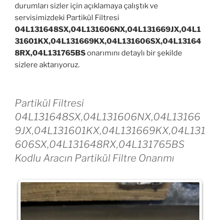
durumları sizler için açıklamaya çalıştık ve
servisimizdeki Partikül Filtresi
04L131648SX,04L131606NX,04L131669JX,04L1
31601KX,04L131669KX,04L131606SX,04L13164
8RX,04L131765BS
onarımını detaylı bir şekilde
sizlere aktarıyoruz.
Partikül Filtresi
04L131648SX,04L131606NX,04L13166
9JX,04L131601KX,04L131669KX,04L131
606SX,04L131648RX,04L131765BS
Kodlu Aracın Partikül Filtre Onarımı