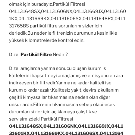
olmak için buradayız.Partikül Filtresi
04L131648SX,04L131606NX,04L131669JX,04L13160
1KX,04L131669KX,04L131606SX,04L131648RX,04L1
31765BS partikül filtre sorunlarını sizler için
derledik.Bu nedenle filtrenizin durumunu kesinlikle
yüksek kilometrelerde kontrol edin.
Dizel
Partikül Filtre
Nedir ?
Dizel araçlarda yanma sonucu oluşan kurum is
kütlelerini hapsetmeyi amaçlamış ve emisyonu en aza
indirgeyen bir filtredir.Yanma ne kadar kaliteli ise
kurum o kadar azalır.Kalitesiz yakıt, devirsiz kullanım
çeşitli kimyasallar tıkanmasına neden olan diğer
unsurlardır.Filtrenin tıkanmasına sebep olabilecek
durumları sizler için açıklamaya çalıştık ve
servisimizdeki Partikül Filtresi
04L131648SX,04L131606NX,04L131669JX,04L1
31601KX,04L131669KX,04L131606SX,04L13164