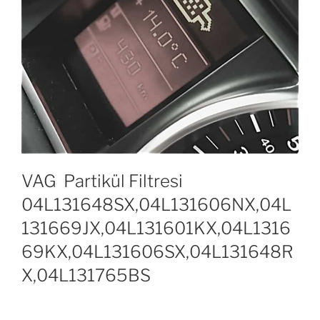
VAG Partikül Filtresi
04L131648SX,04L131606NX,04L
131669JX,04L131601KX,04L1316
69KX,04L131606SX,04L131648R
X,04L131765BS