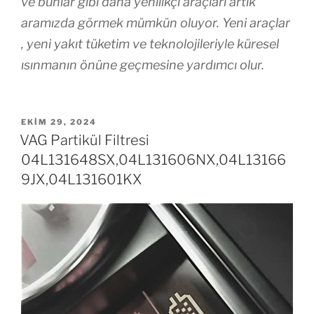
ve bunlar gibi daha yenilikçi araçları artık
aramızda görmek mümkün oluyor. Yeni araçlar
, yeni yakıt tüketim ve teknolojileriyle küresel
ısınmanın önüne geçmesine yardımcı olur.
YAYIM
EKIM 29, 2024
TARIHI
VAG Partikül Filtresi
04L131648SX,04L131606NX,04L13166
9JX,04L131601KX