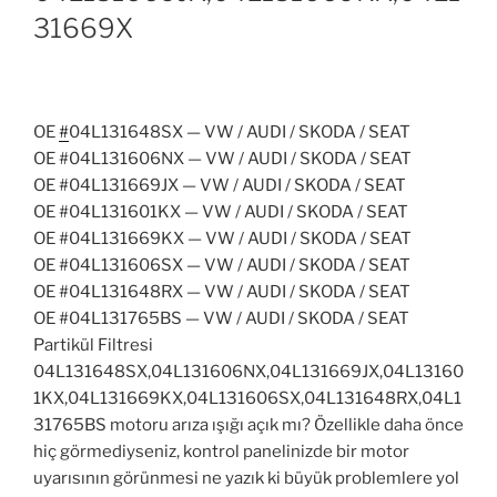
31669X
OE
#
04L131648SX
— VW / AUDI / SKODA / SEAT
OE
#04L131606NX
— VW / AUDI / SKODA / SEAT
OE
#04L131669JX
— VW / AUDI / SKODA / SEAT
OE
#04L131601KX
— VW / AUDI / SKODA / SEAT
OE
#04L131669KX
— VW / AUDI / SKODA / SEAT
OE
#04L131606SX
— VW / AUDI / SKODA / SEAT
OE
#04L131648RX
— VW / AUDI / SKODA / SEAT
OE
#04L131765BS — VW / AUDI / SKODA / SEAT
Partikül Filtresi
04L131648SX,04L131606NX,04L131669JX,04L13160
1KX,04L131669KX,04L131606SX,04L131648RX,04L1
31765BS motoru arıza ışığı açık mı? Özellikle daha önce
hiç görmediyseniz, kontrol panelinizde bir motor
uyarısının görünmesi ne yazık ki büyük problemlere yol