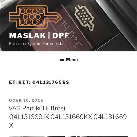
İçeriğe
geç
MASLAK | DPF
Emission System For Vehicle!
Menü
ETIKET:
04L131765BS
YAYIM
OCAK 30, 2025
TARIHI
VAG Partikül Filtresi
04L131669JX,04L131669KX,04L131669
X