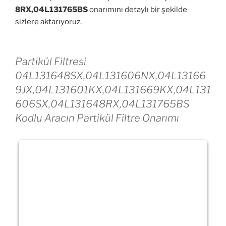
8RX,04L131765BS
onarımını detaylı bir şekilde
sizlere aktarıyoruz.
Partikül Filtresi
04L131648SX,04L131606NX,04L13166
9JX,04L131601KX,04L131669KX,04L131
606SX,04L131648RX,04L131765BS
Kodlu Aracın Partikül Filtre Onarımı