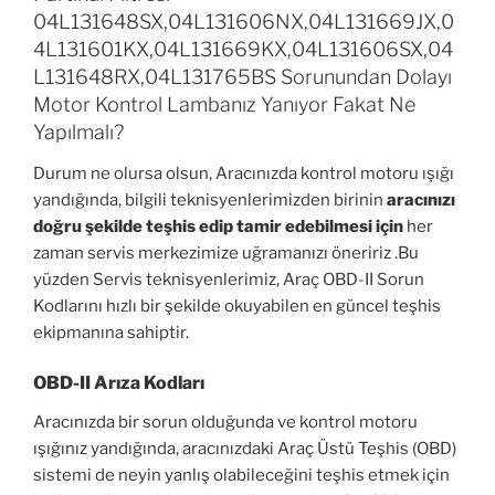
04L131648SX,04L131606NX,04L131669JX,0
4L131601KX,04L131669KX,04L131606SX,04
L131648RX,04L131765BS Sorunundan Dolayı
Motor Kontrol Lambanız Yanıyor Fakat Ne
Yapılmalı?
Durum ne olursa olsun, Aracınızda kontrol motoru ışığı
yandığında, bilgili teknisyenlerimizden birinin
aracınızı
doğru şekilde teşhis edip tamir edebilmesi için
her
zaman servis merkezimize uğramanızı öneririz .Bu
yüzden Servis teknisyenlerimiz, Araç OBD-II Sorun
Kodlarını hızlı bir şekilde okuyabilen en güncel teşhis
ekipmanına sahiptir.
OBD-II Arıza Kodları
Aracınızda bir sorun olduğunda ve kontrol motoru
ışığınız yandığında, aracınızdaki Araç Üstü Teşhis (OBD)
sistemi de neyin yanlış olabileceğini teşhis etmek için