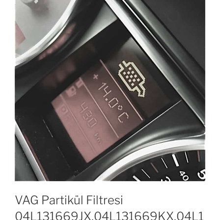
VAG Partikül Filtresi
04L131669JX,04L131669KX,04L1