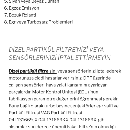
Siyah veya Beyaz Duman
Egzoz Emisyon
Bozuk Rolanti
Egr veya Turboşarz Problemleri
DİZEL PARTİKÜL FİLTRE’NİZİ VEYA
SENSÖRLERİNİZİ İPTAL ETTİRMEYİN
Dizel partikül
filtre
‘sini
veya sensörlerinizi iptal ederek
motorunuza ciddi hasarlar verirsiniz. DPF üzerinde
çalışan sensörler , hava yakıt karışımını ayarlayan
parçalardır. Motor Kontrol Unitesi (ECU) ‘nun,
fabrikasyon parametre değerlerini öğrenmesi gerekir.
Buna bağlı olarak turbo basıncı, enjektörler egr valfi ve
Partikül Filtresi VAG Partikül Filtresi
04L131669JX,04L131669KX,04L131669X gibi
aksamlar son derece önemli.Fakat Filtre’nin olmadığı ,