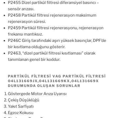
P2455 Dizel partikül filtresi diferansiyel basıncı –
sensör arızası.
P2458 Partikül filtresi rejenerasyon maksimum
rejenerasyon süresi.
P2459 Partikül filtresi rejenerasyonu, rejenerasyon
frekansı mantıksız.
P246C Giriş tarafındaki aşırı yüksek basınçlar, DPF’de
bir kısıtlama olduğunu gösterir.
P2463, “dizel partikül filtresi kısıtlaması” olarak
tanımlanan genel bir koddur.
PARTIKÜL FILTRESI VAG PARTIKÜL FILTRESI
04L131669JX,04L131669KX,04L131669X
DURUMUNDA OLUŞAN SORUNLAR
Göstergede Motor Arıza Uyarısı
Çekiş Düşüklüğü
Yakıt Sarfiyatı
Egzoz Kokusu