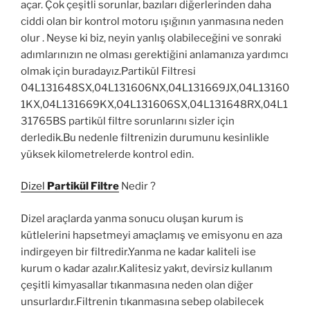
açar. Çok çeşitli sorunlar, bazıları diğerlerinden daha
ciddi olan bir kontrol motoru ışığının yanmasına neden
olur . Neyse ki biz, neyin yanlış olabileceğini ve sonraki
adımlarınızın ne olması gerektiğini anlamanıza yardımcı
olmak için buradayız.Partikül Filtresi
04L131648SX,04L131606NX,04L131669JX,04L13160
1KX,04L131669KX,04L131606SX,04L131648RX,04L1
31765BS partikül filtre sorunlarını sizler için
derledik.Bu nedenle filtrenizin durumunu kesinlikle
yüksek kilometrelerde kontrol edin.
Dizel
Partikül Filtre
Nedir ?
Dizel araçlarda yanma sonucu oluşan kurum is
kütlelerini hapsetmeyi amaçlamış ve emisyonu en aza
indirgeyen bir filtredir.Yanma ne kadar kaliteli ise
kurum o kadar azalır.Kalitesiz yakıt, devirsiz kullanım
çeşitli kimyasallar tıkanmasına neden olan diğer
unsurlardır.Filtrenin tıkanmasına sebep olabilecek