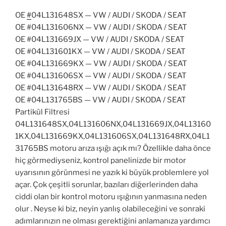
OE
#
04L131648SX
— VW / AUDI / SKODA / SEAT
OE
#04L131606NX
— VW / AUDI / SKODA / SEAT
OE
#04L131669JX
— VW / AUDI / SKODA / SEAT
OE
#04L131601KX
— VW / AUDI / SKODA / SEAT
OE
#04L131669KX
— VW / AUDI / SKODA / SEAT
OE
#04L131606SX
— VW / AUDI / SKODA / SEAT
OE
#04L131648RX
— VW / AUDI / SKODA / SEAT
OE
#04L131765BS — VW / AUDI / SKODA / SEAT
Partikül Filtresi
04L131648SX,04L131606NX,04L131669JX,04L13160
1KX,04L131669KX,04L131606SX,04L131648RX,04L1
31765BS motoru arıza ışığı açık mı? Özellikle daha önce
hiç görmediyseniz, kontrol panelinizde bir motor
uyarısının görünmesi ne yazık ki büyük problemlere yol
açar. Çok çeşitli sorunlar, bazıları diğerlerinden daha
ciddi olan bir kontrol motoru ışığının yanmasına neden
olur . Neyse ki biz, neyin yanlış olabileceğini ve sonraki
adımlarınızın ne olması gerektiğini anlamanıza yardımcı