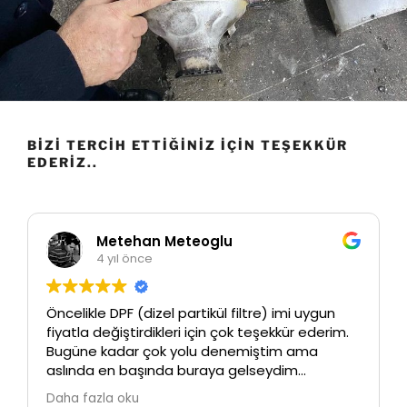
BIZI TERCIH ETTIĞINIZ İÇIN TEŞEKKÜR
EDERIZ..
Metehan Meteoglu
4 yıl önce
Öncelikle DPF (dizel partikül filtre) imi uygun
fiyatla değiştirdikleri için çok teşekkür ederim.
Bugüne kadar çok yolu denemiştim ama
aslında en başında buraya gelseydim
paramda cebimde kalırdı ve boşuna vakit
Daha fazla oku