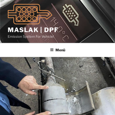
İçeriğe
geç
MASLAK | DPF
Emission System For Vehicle!
Menü