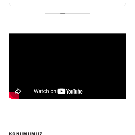
harcamazdım. Cemal Bey ve Özkan Bey başta
olmak üzere herkese yardımlarından ötürü
teşekkür ederim. Kesinlikle dpf sorunumu
çözen firmadır. Tavsiye ederim
KONUMUMUZ